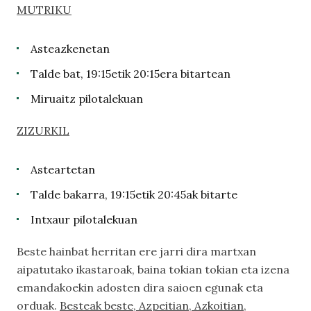
MUTRIKU
Asteazkenetan
Talde bat, 19:15etik 20:15era bitartean
Miruaitz pilotalekuan
ZIZURKIL
Asteartetan
Talde bakarra, 19:15etik 20:45ak bitarte
Intxaur pilotalekuan
Beste hainbat herritan ere jarri dira martxan
aipatutako ikastaroak, baina tokian tokian eta izena
emandakoekin adosten dira saioen egunak eta
orduak.
Besteak beste, Azpeitian, Azkoitian,