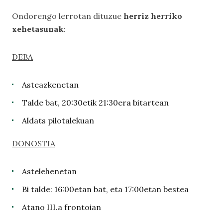
Ondorengo lerrotan dituzue
herriz herriko
xehetasunak
:
DEBA
Asteazkenetan
Talde bat, 20:30etik 21:30era bitartean
Aldats pilotalekuan
DONOSTIA
Astelehenetan
Bi talde: 16:00etan bat, eta 17:00etan bestea
Atano III.a frontoian