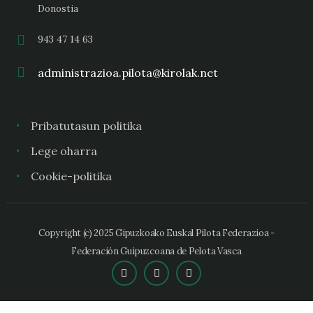
Donostia
943 47 14 63
administrazioa.pilota@kirolak.net
Pribatutasun politika
Lege oharra
Cookie-politika
Copyright (c) 2025 Gipuzkoako Euskal Pilota Federazioa -
Federación Guipuzcoana de Pelota Vasca