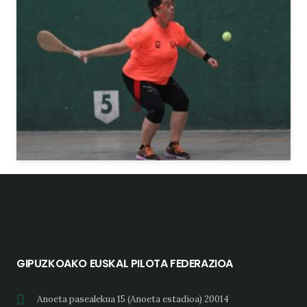
GIPUZKOAKO EUSKAL PILOTA FEDERAZIOA
Anoeta pasealekua 15 (Anoeta estadioa) 20014