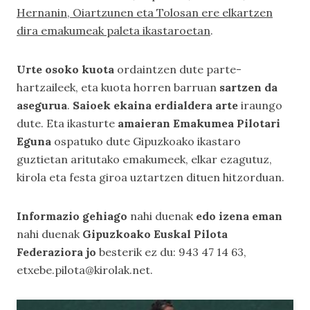
Hernanin, Oiartzunen eta Tolosan ere elkartzen
dira emakumeak paleta ikastaroetan
.
Urte osoko kuota
ordaintzen dute parte-
hartzaileek, eta kuota horren barruan
sartzen da
asegurua
.
Saioek ekaina erdialdera arte
iraungo
dute. Eta ikasturte
amaieran Emakumea Pilotari
Eguna
ospatuko dute Gipuzkoako ikastaro
guztietan aritutako emakumeek, elkar ezagutuz,
kirola eta festa giroa uztartzen dituen hitzorduan.
Informazio gehiago
nahi duenak
edo izena eman
nahi duenak
Gipuzkoako Euskal Pilota
Federaziora jo
besterik ez du: 943 47 14 63,
etxebe.pilota@kirolak.net.