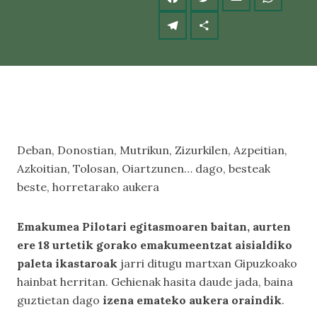
Deban, Donostian, Mutrikun, Zizurkilen, Azpeitian,
Azkoitian, Tolosan, Oiartzunen… dago, besteak
beste, horretarako aukera
Emakumea Pilotari egitasmoaren baitan, aurten
ere 18 urtetik gorako emakumeentzat aisialdiko
paleta ikastaroak
jarri ditugu martxan Gipuzkoako
hainbat herritan. Gehienak hasita daude jada, baina
guztietan dago
izena emateko aukera oraindik
.