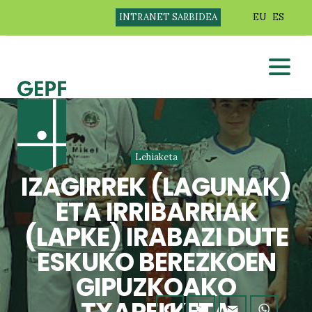
INTRANET SARBIDEA
EU
ES
Lehiaketa
IZAGIRREK (LAGUNAK)
ETA IRRIBARRIAK
(LAPKE) IRABAZI DUTE
ESKUKO BEREZKOEN
GIPUZKOAKO