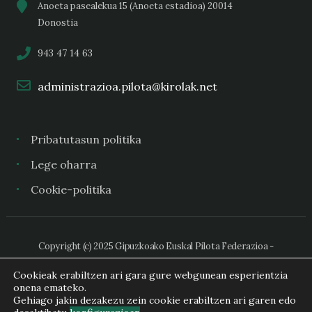
Anoeta pasealekua 15 (Anoeta estadioa) 20014
Donostia
943 47 14 63
administrazioa.pilota@kirolak.net
Pribatutasun politika
Lege oharra
Cookie-politika
Copyright (c) 2025 Gipuzkoako Euskal Pilota Federazioa -
Federación Guipuzcoana de Pelota Vasca
Cookieak erabiltzen ari gara gure webgunean esperientzia
onena emateko.
Gehiago jakin dezakezu zein cookie erabiltzen ari garen edo