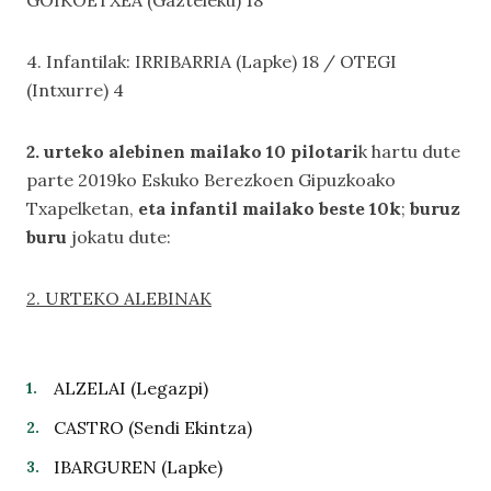
GOIKOETXEA (Gazteleku) 18
4. Infantilak: IRRIBARRIA (Lapke) 18 / OTEGI
(Intxurre) 4
2. urteko alebinen mailako 10 pilotari
k hartu dute
parte 2019ko Eskuko Berezkoen Gipuzkoako
Txapelketan,
eta infantil mailako beste 10k
;
buruz
buru
jokatu dute:
2. URTEKO ALEBINAK
ALZELAI (Legazpi)
CASTRO (Sendi Ekintza)
IBARGUREN (Lapke)