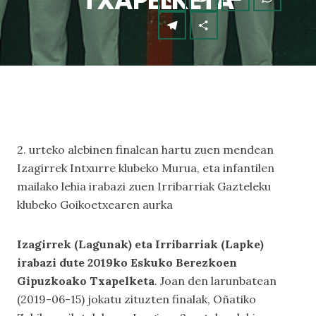
TXAPELKETA
2. urteko alebinen finalean hartu zuen mendean
Izagirrek Intxurre klubeko Murua, eta infantilen
mailako lehia irabazi zuen Irribarriak Gazteleku
klubeko Goikoetxearen aurka
Izagirrek (Lagunak) eta Irribarriak (Lapke)
irabazi dute 2019ko Eskuko Berezkoen
Gipuzkoako Txapelketa
. Joan den larunbatean
(2019-06-15) jokatu zituzten finalak, Oñatiko