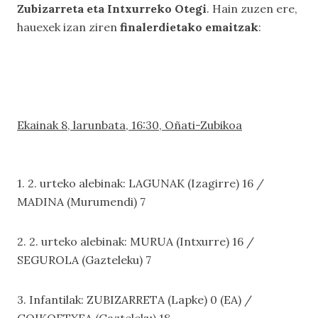
Zubizarreta eta Intxurreko Otegi
. Hain zuzen ere,
hauexek izan ziren
finalerdietako emaitzak
:
Ekainak 8, larunbata, 16:30, Oñati-Zubikoa
1. 2. urteko alebinak: LAGUNAK (Izagirre) 16 /
MADINA (Murumendi) 7
2. 2. urteko alebinak: MURUA (Intxurre) 16 /
SEGUROLA (Gazteleku) 7
3. Infantilak: ZUBIZARRETA (Lapke) 0 (EA) /