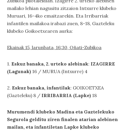
Zubikoa pilotalekuan. Izagirre 2. urteko alebinen
mailako lehian nagusitu zitzaion Intxurre klubeko
Muruari, 16-4ko emaitzarekin. Eta Irribarriak
infantilen mailakoa irabazi zuen, 8-18, Gazteleku
klubeko Goikoetxearen aurka:
Ekainak 15, larunbata, 16:30, Oñati-Zubikoa
1.
Eskuz banaka, 2. urteko alebinak
:
IZAGIRRE
(Lagunak)
16 / MURUA (Intxurre) 4
2.
Eskuz banaka, infantilak
: GOIKOETXEA
(Gazteleku) 8 /
IRRIBARRIA (Lapke)
18
Murumendi klubeko Madina eta Gaztelekuko
Segurola gelditu ziren finalen atarian alebinen
mailan, eta infantiletan Lapke klubeko