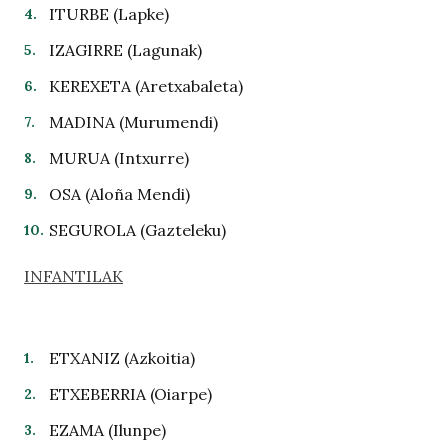
ITURBE (Lapke)
IZAGIRRE (Lagunak)
KEREXETA (Aretxabaleta)
MADINA (Murumendi)
MURUA (Intxurre)
OSA (Aloña Mendi)
SEGUROLA (Gazteleku)
INFANTILAK
ETXANIZ (Azkoitia)
ETXEBERRIA (Oiarpe)
EZAMA (Ilunpe)