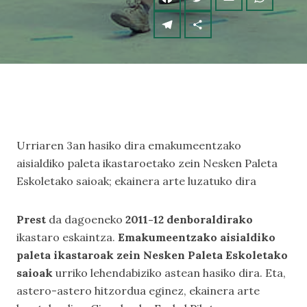
Urriaren 3an hasiko dira emakumeentzako
aisialdiko paleta ikastaroetako zein Nesken Paleta
Eskoletako saioak; ekainera arte luzatuko dira
Prest
da dagoeneko
2011-12 denboraldirako
ikastaro eskaintza.
Emakumeentzako aisialdiko
paleta ikastaroak zein Nesken Paleta Eskoletako
saioak
urriko lehendabiziko astean hasiko dira. Eta,
astero-astero hitzordua eginez, ekainera arte