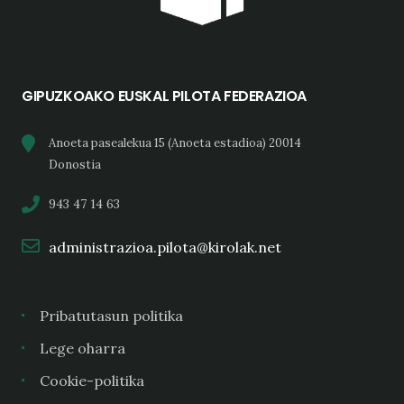
GIPUZKOAKO EUSKAL PILOTA FEDERAZIOA
Anoeta pasealekua 15 (Anoeta estadioa) 20014
Donostia
943 47 14 63
administrazioa.pilota@kirolak.net
Pribatutasun politika
Lege oharra
Cookie-politika