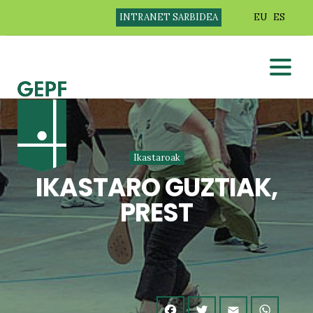
INTRANET SARBIDEA
EU
ES
Ikastaroak
IKASTARO GUZTIAK,
PREST