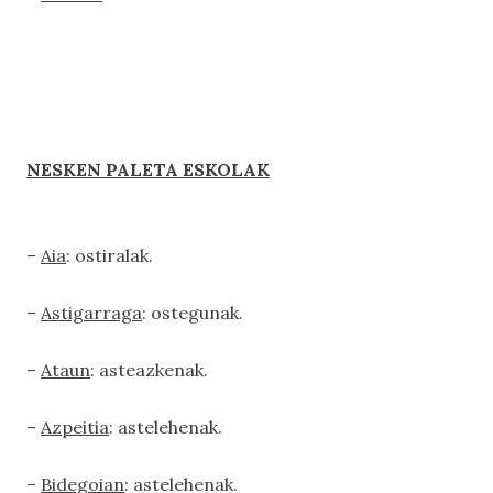
NESKEN PALETA ESKOLAK
–
Aia
: ostiralak.
–
Astigarraga
: ostegunak.
–
Ataun
: asteazkenak.
–
Azpeitia
: astelehenak.
–
Bidegoian
: astelehenak.