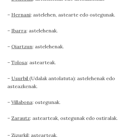
–
Hernani
: astelehen, astearte edo ostegunak.
–
Ibarra
: astelehenak.
–
Oiartzun
: astelehenak.
–
Tolosa
: astearteak.
–
Usurbil
(Udalak antolatuta): astelehenak edo
asteazkenak.
–
Villabona
: ostegunak.
–
Zarautz
: astearteak, ostegunak edo ostiralak.
–
Zizurkil
: astearteak.