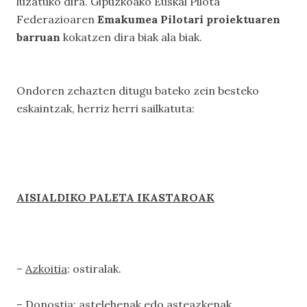
luzatuko dira. Gipuzkoako Euskal Pilota
Federazioaren
Emakumea Pilotari proiektuaren
barruan
kokatzen dira biak ala biak.
Ondoren zehazten ditugu bateko zein besteko
eskaintzak, herriz herri sailkatuta:
AISIALDIKO PALETA IKASTAROAK
–
Azkoitia
: ostiralak.
–
Donostia
: astelehenak edo asteazkenak.