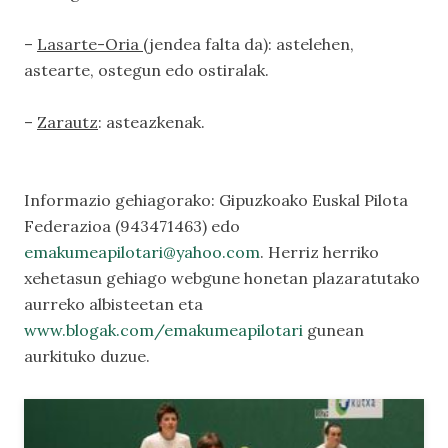
–
Lasarte-Oria
(jendea falta da): astelehen,
astearte, ostegun edo ostiralak.
–
Zarautz
: asteazkenak.
Informazio gehiagorako: Gipuzkoako Euskal Pilota
Federazioa (943471463) edo
emakumeapilotari@yahoo.com
. Herriz herriko
xehetasun gehiago webgune honetan plazaratutako
aurreko albisteetan eta
www.blogak.com/emakumeapilotari
gunean
aurkituko duzue.