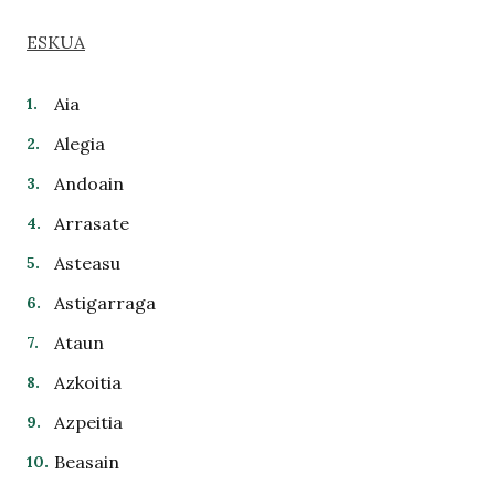
ESKUA
Aia
Alegia
Andoain
Arrasate
Asteasu
Astigarraga
Ataun
Azkoitia
Azpeitia
Beasain