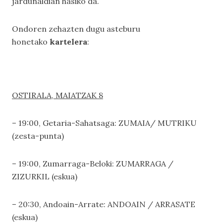
jardunaldian hasiko da.
Ondoren zehazten dugu asteburu
honetako
kartelera
:
OSTIRALA, MAIATZAK 8
– 19:00, Getaria-Sahatsaga: ZUMAIA/ MUTRIKU
(zesta-punta)
– 19:00, Zumarraga-Beloki: ZUMARRAGA /
ZIZURKIL (eskua)
– 20:30, Andoain-Arrate: ANDOAIN / ARRASATE
(eskua)