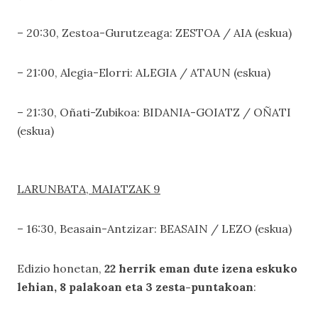
– 20:30, Zestoa-Gurutzeaga: ZESTOA / AIA (eskua)
– 21:00, Alegia-Elorri: ALEGIA / ATAUN (eskua)
– 21:30, Oñati-Zubikoa: BIDANIA-GOIATZ / OÑATI
(eskua)
LARUNBATA, MAIATZAK 9
– 16:30, Beasain-Antzizar: BEASAIN / LEZO (eskua)
Edizio honetan,
22 herrik eman dute izena eskuko
lehian, 8 palakoan eta 3 zesta-puntakoan
: