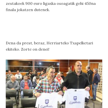
zestakoek 900 euro ligaxka osoagatik gehi 450na
finala jokatzen dutenek.
Dena da prest, beraz, Herriarteko Txapelketari
ekiteko. Zorte on denei!