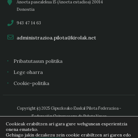
Anoeta pasealekua 15 (Anoeta estadioa) 20014
Donostia
943 47 14 63
administrazioa.pilota@kirolak.net
Pribatutasun politika
Lege oharra
Cookie-politika
Copyright (c) 2025 Gipuzkoako Euskal Pilota Federazioa -
Federación Guipuzcoana de Pelota Vasca
Cookieak erabiltzen ari gara gure webgunean esperientzia
onena emateko.
Gehiago jakin dezakezu zein cookie erabiltzen ari garen edo