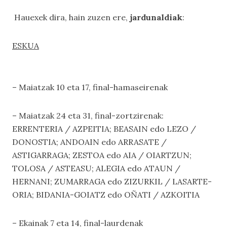
Hauexek dira, hain zuzen ere,
jardunaldiak
:
ESKUA
– Maiatzak 10 eta 17, final-hamaseirenak
– Maiatzak 24 eta 31, final-zortzirenak:
ERRENTERIA / AZPEITIA; BEASAIN edo LEZO /
DONOSTIA; ANDOAIN edo ARRASATE /
ASTIGARRAGA; ZESTOA edo AIA / OIARTZUN;
TOLOSA / ASTEASU; ALEGIA edo ATAUN /
HERNANI; ZUMARRAGA edo ZIZURKIL / LASARTE-
ORIA; BIDANIA-GOIATZ edo OÑATI / AZKOITIA
– Ekainak 7 eta 14, final-laurdenak