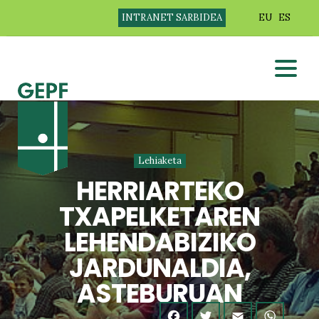
INTRANET SARBIDEA
EU
ES
Lehiaketa
HERRIARTEKO
TXAPELKETAREN
LEHENDABIZIKO
JARDUNALDIA,
ASTEBURUAN