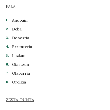
PALA
Andoain
Deba
Donostia
Errenteria
Lazkao
Oiartzun
Olaberria
Ordizia
ZESTA-PUNTA