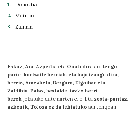
Donostia
Mutriku
Zumaia
Eskuz, Aia, Azpeitia eta Oñati dira aurtengo
parte-hartzaile berriak; eta baja izango dira,
berriz, Amezketa, Bergara, Elgoibar eta
Zaldibia
.
Palaz, bestalde, iazko herri
berek
jokatuko dute aurten ere. Eta
zesta-puntaz,
azkenik, Tolosa ez da lehiatuko
aurtengoan.