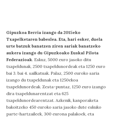
Gipuzkoa Berria izango da 2015eko
Txapelketaren babeslea. Eta, hari esker, duela
urte batzuk banatzen ziren sariak banatzeko
aukera izango du Gipuzkoako Euskal Pilota
Federazioak
. Eskuz, 5000 euro jasoko ditu
txapeldunak, 2500 txapeldunordeak eta 1250 euro
bai 3. bai 4. sailkatuak. Palaz, 2500 euroko saria
izango du txapeldunak eta 1250ekoa
txapeldunordeak. Zesta-puntaz, 1250 euro izango
dira txapeldunarentzat eta 625
txapeldunordearentzat. Azkenik, kanporaketa
bakoitzeko 450 euroko saria jasoko dute eskuko
parte-hartzaileek, 300 eurona palakoek, eta