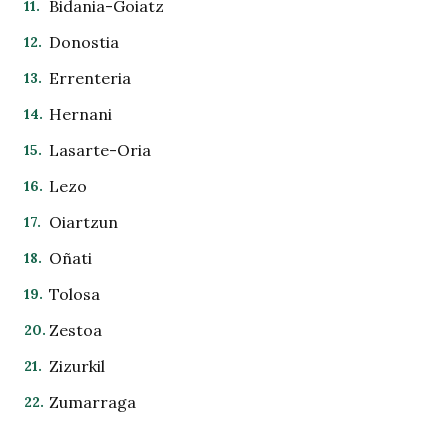
Bidania-Goiatz
Donostia
Errenteria
Hernani
Lasarte-Oria
Lezo
Oiartzun
Oñati
Tolosa
Zestoa
Zizurkil
Zumarraga