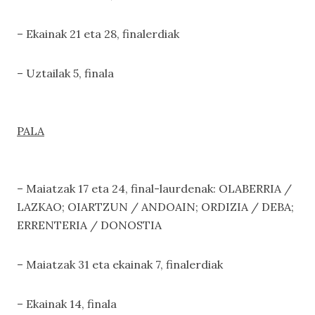
– Ekainak 21 eta 28, finalerdiak
– Uztailak 5, finala
PALA
– Maiatzak 17 eta 24, final-laurdenak: OLABERRIA /
LAZKAO; OIARTZUN / ANDOAIN; ORDIZIA / DEBA;
ERRENTERIA / DONOSTIA
– Maiatzak 31 eta ekainak 7, finalerdiak
– Ekainak 14, finala