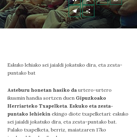
Eskuko lehiako sei jaialdi jokatuko dira, eta zesta-
puntako bat
Asteburu honetan hasiko da
urtero-urtero
ikusmin handia sortzen duen
Gipuzkoako
Herriarteko Txapelketa
.
Eskuko eta zesta-
puntako lehiekin
ekingo diote txapelketari: eskuko
sei jaialdi jokatuko dira, eta zesta-puntako bat.
Palako txapelketa, berriz, maiatzaren 17ko