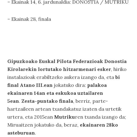
– Ekainak 14, 6. jardunaldia: DONOSTIA / MUTRIKU
– Ekainak 28, finala
Gipuzkoako Euskal Pilota Federazioak Donostia
Kirolarekin lortutako hitzarmenari esker
, hiriko
instalazioak erabiltzeko aukera izango da, eta
bi
final Atano III.ean
jokatuko dira:
palakoa
ekainaren 14an eta eskukoa uztailaren
5ean
.
Zesta-puntako finala
, berriz, parte-
hartzaileen artean txandakatuz izaten da urtetik
urtera, eta 2015ean
Mutriku
ren txanda izango da;
Miruaitzen jokatuko da, beraz,
ekainaren 28ko
asteburuan
.