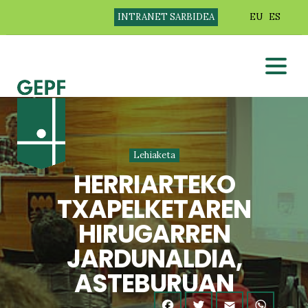
INTRANET SARBIDEA
EU
ES
Lehiaketa
HERRIARTEKO
TXAPELKETAREN
HIRUGARREN
JARDUNALDIA,
ASTEBURUAN