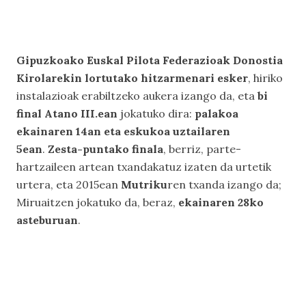
Gipuzkoako Euskal Pilota Federazioak Donostia
Kirolarekin lortutako hitzarmenari esker
, hiriko
instalazioak erabiltzeko aukera izango da, eta
bi
final Atano III.ean
jokatuko dira:
palakoa
ekainaren 14an eta eskukoa uztailaren
5ean
.
Zesta-puntako finala
, berriz, parte-
hartzaileen artean txandakatuz izaten da urtetik
urtera, eta 2015ean
Mutriku
ren txanda izango da;
Miruaitzen jokatuko da, beraz,
ekainaren 28ko
asteburuan
.