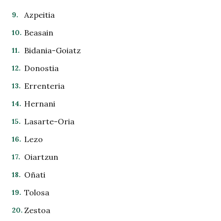
Azpeitia
Beasain
Bidania-Goiatz
Donostia
Errenteria
Hernani
Lasarte-Oria
Lezo
Oiartzun
Oñati
Tolosa
Zestoa