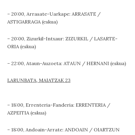
– 20:00, Arrasate-Uarkape: ARRASATE /
ASTIGARRAGA (eskua)
– 20:00, Zizurkil-Intxaur: ZIZURKIL / LASARTE-
ORIA (eskua)
– 22:00, Ataun-Auzoeta: ATAUN / HERNANI (eskua)
LARUNBATA, MAIATZAK 23
– 18:00, Errenteria-Fanderia: ERRENTERIA /
AZPEITIA (eskua)
– 18:00, Andoain-Arrate: ANDOAIN / OIARTZUN