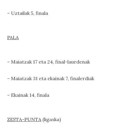
– Uztailak 5, finala
PALA
– Maiatzak 17 eta 24, final-laurdenak
– Maiatzak 31 eta ekainak 7, finalerdiak
– Ekainak 14, finala
ZESTA-PUNTA
(ligaxka)