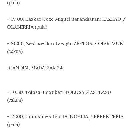
(pala)
– 18:00, Lazkao-Joxe Miguel Barandiaran: LAZKAO /
OLABERRIA (pala)
– 20:00, Zestoa-Gurutzeaga: ZESTOA / OIARTZUN
(eskua)
IGANDEA, MAIATZAK 24
– 10:30, Tolosa-Beotibar: TOLOSA / ASTEASU
(eskua)
– 12:00, Donostia-Altza: DONOSTIA / ERRENTERIA
(pala)