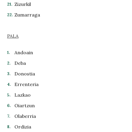
Zizurkil
Zumarraga
PALA
Andoain
Deba
Donostia
Errenteria
Lazkao
Oiartzun
Olaberria
Ordizia