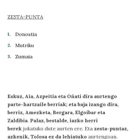
ZESTA-PUNTA
Donostia
Mutriku
Zumaia
Eskuz, Aia, Azpeitia eta Oñati dira aurtengo
parte-hartzaile berriak; eta baja izango dira,
berriz, Amezketa, Bergara, Elgoibar eta
Zaldibia
.
Palaz, bestalde, iazko herri
berek
jokatuko dute aurten ere. Eta
zesta-puntaz,
azkenik, Tolosa ez da lehiatuko
aurtengoan.