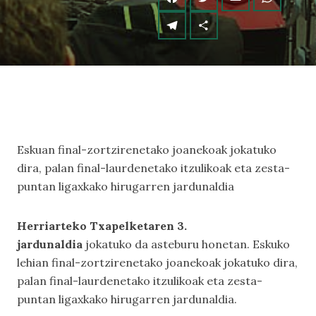
Eskuan final-zortzirenetako joanekoak jokatuko
dira, palan final-laurdenetako itzulikoak eta zesta-
puntan ligaxkako hirugarren jardunaldia
Herriarteko Txapelketaren 3.
jardunaldia
jokatuko da asteburu honetan. Eskuko
lehian final-zortzirenetako joanekoak jokatuko dira,
palan final-laurdenetako itzulikoak eta zesta-
puntan ligaxkako hirugarren jardunaldia.