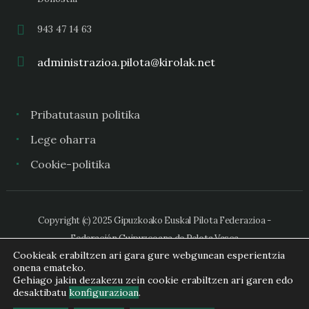
943 47 14 63
administrazioa.pilota@kirolak.net
Pribatutasun politika
Lege oharra
Cookie-politika
Copyright (c) 2025 Gipuzkoako Euskal Pilota Federazioa -
Federación Guipuzcoana de Pelota Vasca
Cookieak erabiltzen ari gara gure webgunean esperientzia
onena emateko.
Gehiago jakin dezakezu zein cookie erabiltzen ari garen edo
desaktibatu
konfigurazioan
.