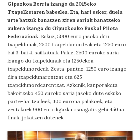
Gipuzkoa Berria izango da 2015eko
Txapelketaren babeslea. Eta, hari esker, duela
urte batzuk banatzen ziren sariak banatzeko
aukera izango du Gipuzkoako Euskal Pilota
Federazioak
. Eskuz, 5000 euro jasoko ditu
txapeldunak, 2500 txapeldunordeak eta 1250 euro
bai 3. bai 4. sailkatuak. Palaz, 2500 euroko saria
izango du txapeldunak eta 1250ekoa
txapeldunordeak. Zesta-puntaz, 1250 euro izango
dira txapeldunarentzat eta 625
txapeldunordearentzat. Azkenik, kanporaketa
bakoitzeko 450 euroko saria jasoko dute eskuko
parte-hartzaileek, 300 eurona palakoek, eta
zestakoek 900 euro ligaxka osoagatik gehi 450na
finala jokatzen dutenek.