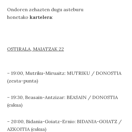
Ondoren zehazten dugu asteburu
honetako
kartelera
:
OSTIRALA, MAIATZAK 22
– 19:00, Mutriku-Miruaitz: MUTRIKU / DONOSTIA
(zesta-punta)
– 19:30, Beasain-Antzizar: BEASAIN / DONOSTIA
(eskua)
– 20:00, Bidania-Goiatz-Ernio: BIDANIA-GOIATZ /
AZKOITIA (eskua)