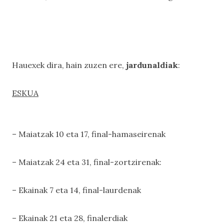
Hauexek dira, hain zuzen ere,
jardunaldiak
:
ESKUA
– Maiatzak 10 eta 17, final-hamaseirenak
– Maiatzak 24 eta 31, final-zortzirenak:
– Ekainak 7 eta 14, final-laurdenak
– Ekainak 21 eta 28, finalerdiak