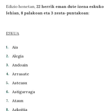
Edizio honetan,
22 herrik eman dute izena eskuko
lehian, 8 palakoan eta 3 zesta-puntakoan
:
ESKUA
Aia
Alegia
Andoain
Arrasate
Asteasu
Astigarraga
Ataun
Azkoitia