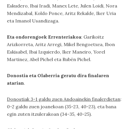
Eskudero, Ibai Iradi, Manex Lete, Julen Loidi, Nora
Mendizabal, Koldo Ponce, Aritz Rekalde, Iker Uria
eta Imanol Usandizaga.
Eta ondorengoek Errenteriakoa
: Garikoitz
Arizkorreta, Aritz Arregi, Mikel Bengoetxea, Ibon
Eskisabel, Ibai Izquierdo, Iker Maneiro, Yorel
Martinez, Abel Pichel eta Rubén Pichel.
Donostia eta Olaberria geratu dira finalaren
atarian
.
Donostiak 3-1 galdu zuen Andoainekin finalerdietan
:
0-2 galdu zuen joanekoan (35-23, 40-23), eta bana
egin zuten itzulerakoan (34-35, 40-25).