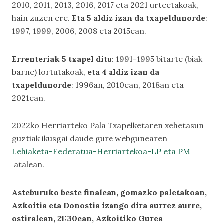
2010, 2011, 2013, 2016, 2017 eta 2021 urteetakoak,
hain zuzen ere.
Eta 5 aldiz izan da txapeldunorde
:
1997, 1999, 2006, 2008 eta 2015ean.
Errenteriak
5 txapel ditu
: 1991-1995 bitarte (biak
barne) lortutakoak,
eta 4 aldiz izan da
txapeldunorde
: 1996an, 2010ean, 2018an eta
2021ean.
2022ko Herriarteko Pala Txapelketaren xehetasun
guztiak ikusgai daude gure webgunearen
Lehiaketa-Federatua-Herriartekoa-LP eta PM
atalean.
Asteburuko beste finalean, gomazko paletakoan,
Azkoitia eta Donostia izango dira aurrez aurre,
ostiralean, 21:30ean, Azkoitiko Gurea