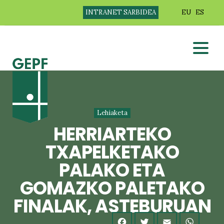
INTRANET SARBIDEA
EU
ES
Lehiaketa
HERRIARTEKO
TXAPELKETAKO
PALAKO ETA
GOMAZKO PALETAKO
FINALAK, ASTEBURUAN