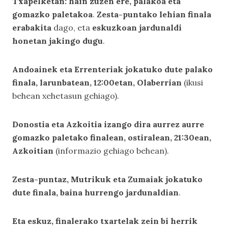
Txapelketan: hain zuzen ere, palakoa eta
gomazko paletakoa
.
Zesta-puntako lehian finala
erabakita
dago, eta
eskuzkoan jardunaldi
honetan jakingo dugu
.
Andoainek eta Errenteriak jokatuko dute palako
finala, larunbatean, 12:00etan, Olaberrian
(ikusi
behean xehetasun gehiago).
Donostia eta Azkoitia izango dira aurrez aurre
gomazko paletako finalean, ostiralean, 21:30ean,
Azkoitian
(informazio gehiago behean).
Zesta-puntaz, Mutrikuk eta Zumaiak jokatuko
dute finala, baina hurrengo jardunaldian
.
Eta eskuz, finalerako txartelak zein bi herrik