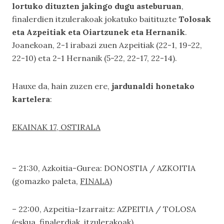
lortuko dituzten jakingo dugu asteburuan
,
finalerdien itzulerakoak jokatuko baitituzte
Tolosak
eta Azpeitiak eta Oiartzunek eta Hernanik
.
Joanekoan, 2-1 irabazi zuen Azpeitiak (22-1, 19-22,
22-10) eta 2-1 Hernanik (5-22, 22-17, 22-14).
Hauxe da, hain zuzen ere,
jardunaldi honetako
kartelera
:
EKAINAK 17, OSTIRALA
– 21:30, Azkoitia-Gurea: DONOSTIA / AZKOITIA
(gomazko paleta,
FINALA
)
– 22:00, Azpeitia-Izarraitz: AZPEITIA / TOLOSA
(eskua, finalerdiak, itzulerakoak)