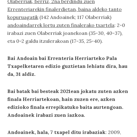
Olaberriak, berriz, 2na berdindu zuen
Errenteriarekin finalerdietan, baina aldeko tanto
kopuruagatik
(142 Andoainek; 117 Olaberriak)
andoaindarrek lortu zuten finalerako txartela
: 2-0
irabazi zuen Olaberriak joanekoan (35-30, 40-37),
eta 0-2 galdu itzulerakoan (17-35, 25-40).
Bai Andoain bai Errenteria Herriarteko Pala
Txapelketaren edizio guztietan lehiatu dira, hau
da, 31 aldiz.
Bai batak bai besteak 2021ean jokatu zuten azken
finala Herriartekoan, hain zuzen ere, azken
edizioko finala errepikatuko baita aurtengoan.
Andoainek irabazi zuen iazkoa.
Andoainek, hala, 7 txapel ditu irabaziak
: 2009,