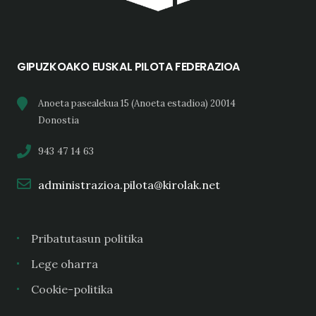
GIPUZKOAKO EUSKAL PILOTA FEDERAZIOA
Anoeta pasealekua 15 (Anoeta estadioa) 20014
Donostia
943 47 14 63
administrazioa.pilota@kirolak.net
Pribatutasun politika
Lege oharra
Cookie-politika