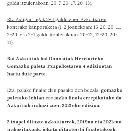
galdu itzulerakoan: 20-7, 20-17, 20-13).
Eta Astigarragak 2-4 galdu zuen Azkoitiaren
kontrako kanporaketa
(1-2 joanekoan: 16-20, 20-11,
2-20; eta 2-1 galdu itzulerakoan: 20-12, 12-20, 20-
11).
Bai Azkoitiak bai Donostiak Herriarteko
Gomazko paleta Txapelketaren 4 edizioetan
hartu dute parte
.
Eta, palako finalarekin pasako den bezala,
gomazko
paletako lehian ere iazko finala errepikatuko da
;
Azkoitiak irabazi zuen 2021eko edizioa
.
2 txapel dituzte azkoitiarrek, 2019an eta 2021ean
irabazitakoak, jokatu dituzten bi finaletakoak
,