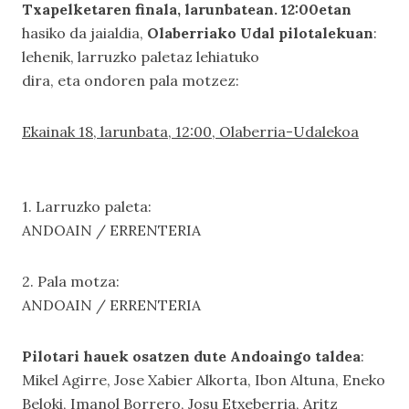
Txapelketaren finala, larunbatean. 12:00etan
hasiko da jaialdia,
Olaberriako Udal pilotalekuan
:
lehenik, larruzko paletaz lehiatuko
dira, eta ondoren pala motzez:
Ekainak 18, larunbata, 12:00, Olaberria-Udalekoa
1. Larruzko paleta:
ANDOAIN / ERRENTERIA
2. Pala motza:
ANDOAIN / ERRENTERIA
Pilotari hauek osatzen dute Andoaingo taldea
:
Mikel Agirre, Jose Xabier Alkorta, Ibon Altuna, Eneko
Beloki, Imanol Borrero, Josu Etxeberria, Aritz