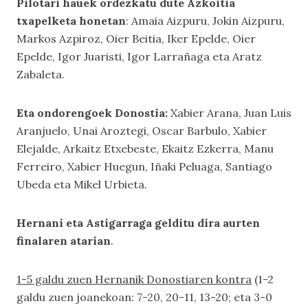
Pilotari hauek ordezkatu dute Azkoitia
txapelketa honetan
: Amaia Aizpuru, Jokin Aizpuru,
Markos Azpiroz, Oier Beitia, Iker Epelde, Oier
Epelde, Igor Juaristi, Igor Larrañaga eta Aratz
Zabaleta.
Eta ondorengoek Donostia:
Xabier Arana, Juan Luis
Aranjuelo, Unai Aroztegi, Oscar Barbulo, Xabier
Elejalde, Arkaitz Etxebeste, Ekaitz Ezkerra, Manu
Ferreiro, Xabier Huegun, Iñaki Peluaga, Santiago
Ubeda eta Mikel Urbieta.
Hernani
eta Astigarraga gelditu dira aurten
finalaren atarian
.
1-5 galdu zuen Hernanik Donostiaren kontra
(1-2
galdu zuen joanekoan: 7-20, 20-11, 13-20; eta 3-0