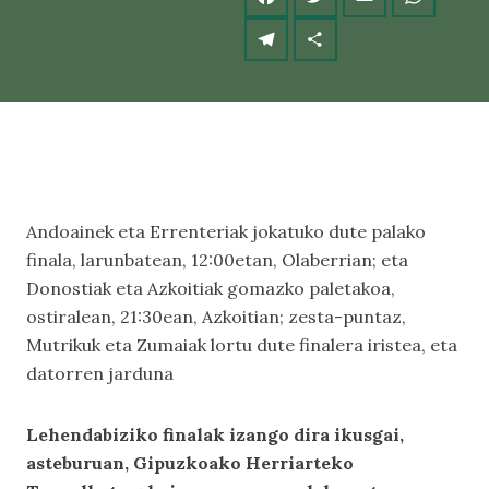
Andoainek eta Errenteriak jokatuko dute palako
finala, larunbatean, 12:00etan, Olaberrian; eta
Donostiak eta Azkoitiak gomazko paletakoa,
ostiralean, 21:30ean, Azkoitian; zesta-puntaz,
Mutrikuk eta Zumaiak lortu dute finalera iristea, eta
datorren jarduna
Lehendabiziko finalak izango dira ikusgai,
asteburuan, Gipuzkoako Herriarteko