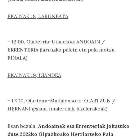
EKAINAK 18, LARUNBATA
– 12:00, Olaberria-Udalekoa: ANDOAIN /
ERRENTERIA (larruzko paleta eta pala motza,
FINALA
)
EKAINAK 19, IGANDEA
– 17:00, Oiartzun-Madalensoro: OIARTZUN /
HERNANI (eskua, finalerdiak, itzulerakoak)
Esan bezala,
Andoainek eta Errenteriak jokatuko
dute 2022ko Gipuzkoako Herriarteko Pala