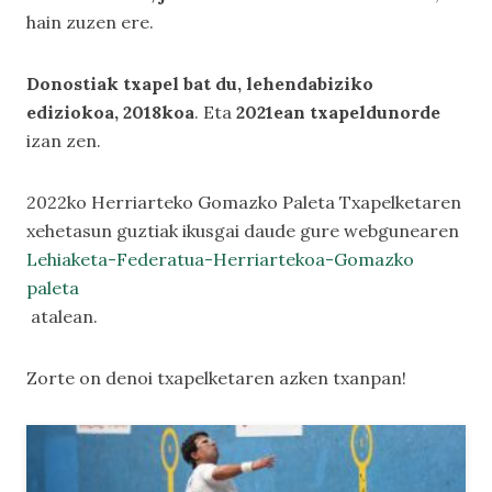
hain zuzen ere.
Donostiak txapel bat du, lehendabiziko
ediziokoa, 2018koa
. Eta
2021ean txapeldunorde
izan zen.
2022ko Herriarteko Gomazko Paleta Txapelketaren
xehetasun guztiak ikusgai daude gure webgunearen
Lehiaketa-Federatua-Herriartekoa-Gomazko
paleta
atalean.
Zorte on denoi txapelketaren azken txanpan!