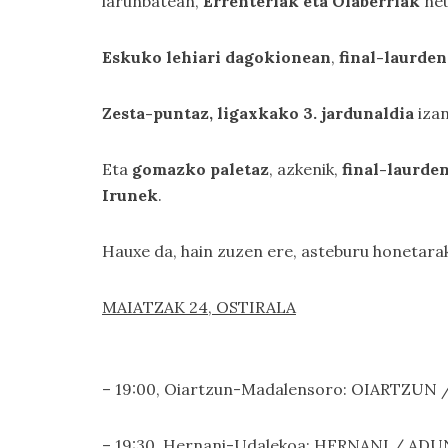
larunbatean,
Errenteriak eta Olaberriak
neu
Eskuko lehiari dagokionean
,
final-laurden
Zesta-puntaz, ligaxkako 3. jardunaldia
izan
Eta
gomazko paletaz
, azkenik,
final-laurde
Irunek
.
Hauxe da, hain zuzen ere, asteburu honetar
MAIATZAK 24, OSTIRALA
– 19:00, Oiartzun-Madalensoro: OIARTZUN 
– 19:30, Hernani-Udalekoa: HERNANI / ADU