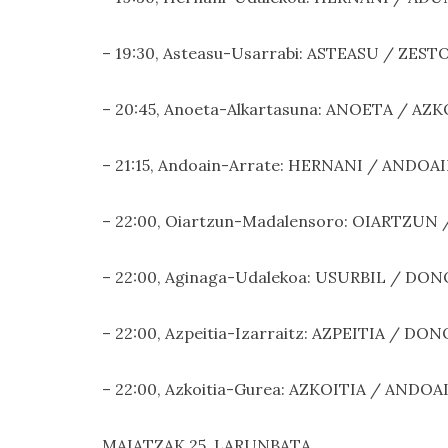
– 19:30, Asteasu-Usarrabi: ASTEASU / ZESTO
– 20:45, Anoeta-Alkartasuna: ANOETA / AZK
– 21:15, Andoain-Arrate: HERNANI / ANDOAI
– 22:00, Oiartzun-Madalensoro: OIARTZUN /
– 22:00, Aginaga-Udalekoa: USURBIL / DON
– 22:00, Azpeitia-Izarraitz: AZPEITIA / DON
– 22:00, Azkoitia-Gurea: AZKOITIA / ANDOAI
MAIATZAK 25, LARUNBATA