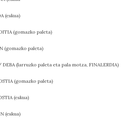
A (eskua)
OITIA (gomazko paleta)
N (gomazko paleta)
 DEBA (larruzko paleta eta pala motza, FINALERDIA)
OSTIA (gomazko paleta)
OSTIA (eskua)
N (eskua)