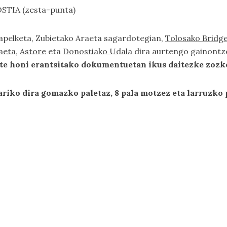
STIA (zesta-punta)
apelketa, Zubietako Araeta sagardotegian,
Tolosako Bridge
aeta
,
Astore
eta
Donostiako Udala
dira aurtengo gainont
ste honi erantsitako dokumentuetan ikus daitezke zo
ariko dira gomazko paletaz, 8 pala motzez eta larruzko 