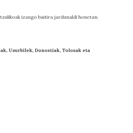
itzulikoak izango baitira jardunaldi honetan.
ak, Usurbilek, Donostiak, Tolosak eta