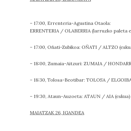
– 17:00, Errenteria-Agustina Otaola:
ERRENTERIA / OLABERRIA (larruzko paleta e
– 17:00, Oñati-Zubikoa: OÑATI / ALTZO (esku
– 18:00, Zumaia-Aitzuri: ZUMAIA / HONDARR
– 18:30, Tolosa-Beotibar: TOLOSA / ELGOIB
– 19:30, Ataun-Auzoeta: ATAUN / AIA (eskua)
MAIATZAK 26, IGANDEA