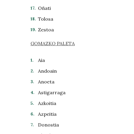
Oñati
Tolosa
Zestoa
GOMAZKO PALETA
Aia
Andoain
Anoeta
Astigarraga
Azkoitia
Azpeitia
Donostia