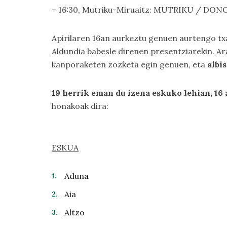
– 16:30, Mutriku-Miruaitz: MUTRIKU / DONO
Apirilaren 16an aurkeztu genuen aurtengo tx
Aldundia
babesle direnen presentziarekin.
Ar
kanporaketen zozketa egin genuen, eta
albi
19 herrik eman du izena eskuko lehian, 16 
honakoak dira:
ESKUA
Aduna
Aia
Altzo