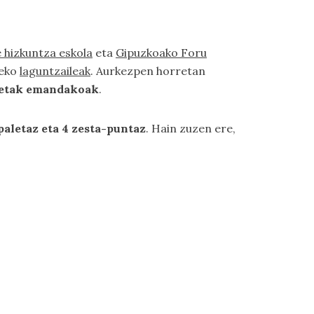
 hizkuntza eskola
eta
Gipuzkoako Foru
zeko
laguntzaileak
. Aurkezpen horretan
zketak emandakoak
.
paletaz eta 4 zesta-puntaz
. Hain zuzen ere,