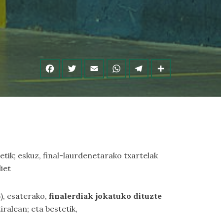
etik; eskuz, final-laurdenetarako txartelak
iet
), esaterako,
finalerdiak jokatuko dituzte
iralean; eta bestetik,