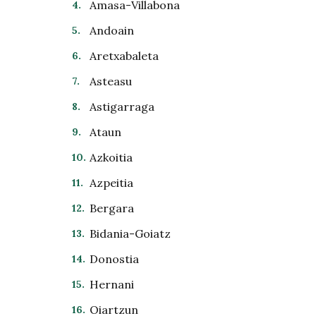
Amasa-Villabona
Andoain
Aretxabaleta
Asteasu
Astigarraga
Ataun
Azkoitia
Azpeitia
Bergara
Bidania-Goiatz
Donostia
Hernani
Oiartzun