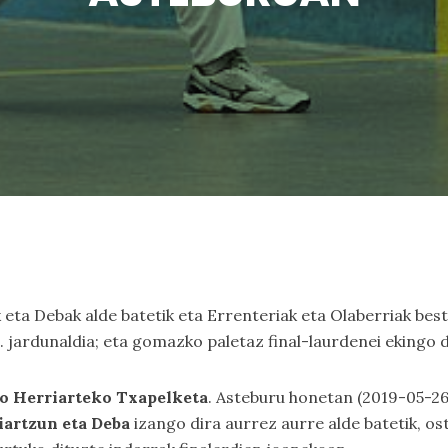
 eta Debak alde batetik eta Errenteriak eta Olaberriak best
. jardunaldia; eta gomazko paletaz final-laurdenei ekingo d
o Herriarteko Txapelketa
. Asteburu honetan (2019-05-26
iartzun eta Deba
izango dira aurrez aurre alde batetik, ost