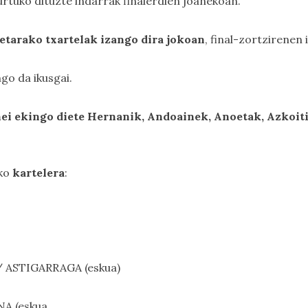
rtuko dituzte indarrak finalerdien joanekoan.
etarako txartelak izango dira jokoan
, final-zortzirenen 
go da ikusgai.
nei ekingo diete Hernanik, Andoainek, Anoetak, Azkoiti
ako
kartelera
:
/ ASTIGARRAGA (eskua)
NA (eskua