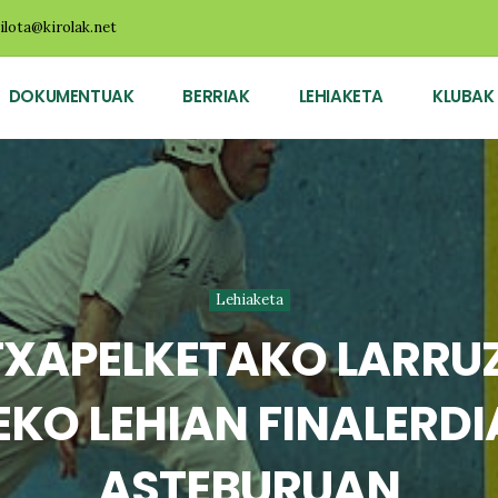
ilota@kirolak.net
DOKUMENTUAK
BERRIAK
LEHIAKETA
KLUBAK
Lehiaketa
TXAPELKETAKO LARRUZ
KO LEHIAN FINALERD
ASTEBURUAN