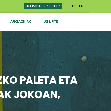
INTRANET SARBIDEA
EU
ES
ARGAZKIAK
100 URTE
KO PALETA ETA
IAK JOKOAN,