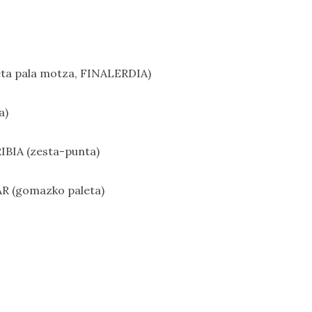
ta pala motza, FINALERDIA)
a)
IBIA (zesta-punta)
AR (gomazko paleta)