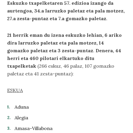
Eskuzko txapelketaren 57. edizioa izango da
aurtengoa, 34.a larruzko paletaz eta pala motzez,
27.a zesta-puntaz eta 7.a gomazko paletaz
.
21 herrik eman du izena eskuzko lehian, 6 ariko
dira larruzko paletaz eta pala motzez, 14
gomazko paletaz eta 3 zesta-puntaz
.
Denera, 44
herri eta 460 pilotari elkartuko ditu
txapelketak
(266 eskuz, 46 palaz, 107 gomazko
paletaz eta 41 zesta-puntaz):
ESKUA
Aduna
Alegia
Amasa-Villabona