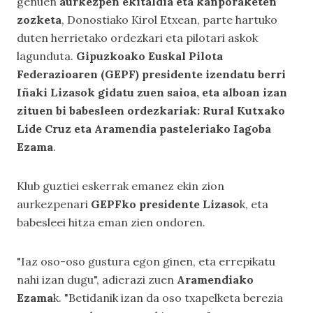
genuen
aurkezpen ekitaldia eta kanporaketen
zozketa
, Donostiako Kirol Etxean, parte hartuko
duten herrietako ordezkari eta pilotari askok
lagunduta.
Gipuzkoako Euskal Pilota
Federazioaren (GEPF) presidente izendatu berri
Iñaki Lizasok gidatu zuen saioa, eta alboan izan
zituen bi babesleen ordezkariak: Rural Kutxako
Lide Cruz eta Aramendia pasteleriako Iagoba
Ezama
.
Klub guztiei eskerrak emanez ekin zion
aurkezpenari
GEPFko presidente Lizaso
k, eta
babesleei hitza eman zien ondoren.
"Iaz oso-oso gustura egon ginen, eta errepikatu
nahi izan dugu", adierazi zuen
Aramendiako
Ezama
k. "Betidanik izan da oso txapelketa berezia