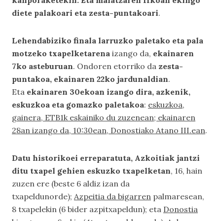
kanporaketekin. Eta maiatzaren 11koan ekingo
diete palakoari eta zesta-puntakoari
.
Lehendabiziko finala larruzko paletako eta pala
motzeko txapelketarena
izango da,
ekainaren
7ko asteburuan
. Ondoren etorriko da
zesta-
puntakoa, ekainaren 22ko jardunaldian
.
Eta
ekainaren 30ekoan izango dira, azkenik,
eskuzkoa eta gomazko paletakoa
:
eskuzkoa,
gainera, ETB1k eskainiko du zuzenean; ekainaren
28an izango da, 10:30ean, Donostiako Atano III.ean
.
Datu historikoei erreparatuta, Azkoitiak jantzi
ditu txapel gehien eskuzko txapelketan
, 16, hain
zuzen ere (beste 6 aldiz izan da
txapeldunorde);
Azpeitia da bigarren
palmaresean,
8 txapelekin (6 bider azpitxapeldun); eta
Donostia