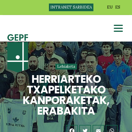
INTRANET SARBIDEA
EU
ES
Lehiaketa
HERRIARTEKO
TXAPELKETAKO
KANPORAKETAK,
ERABAKITA