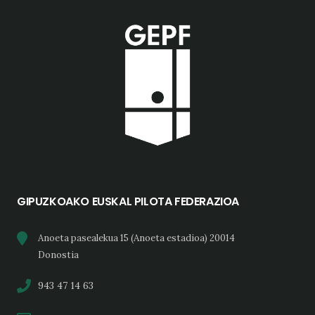
GIPUZKOAKO EUSKAL PILOTA FEDERAZIOA
Anoeta pasealekua 15 (Anoeta estadioa) 20014
Donostia
943 47 14 63