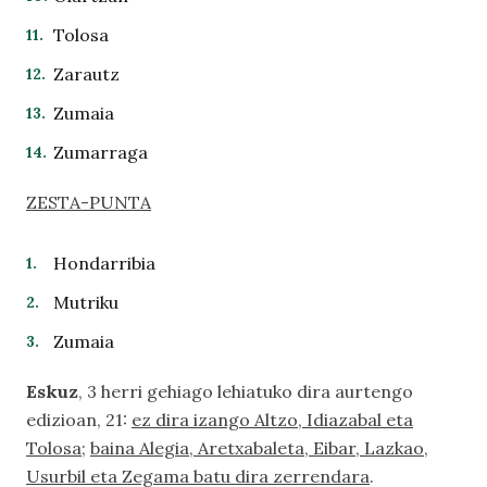
Tolosa
Zarautz
Zumaia
Zumarraga
ZESTA-PUNTA
Hondarribia
Mutriku
Zumaia
Eskuz
, 3 herri gehiago lehiatuko dira aurtengo
edizioan, 21:
ez dira izango Altzo, Idiazabal eta
Tolosa
;
baina Alegia, Aretxabaleta, Eibar, Lazkao,
Usurbil eta Zegama batu dira zerrendara
.