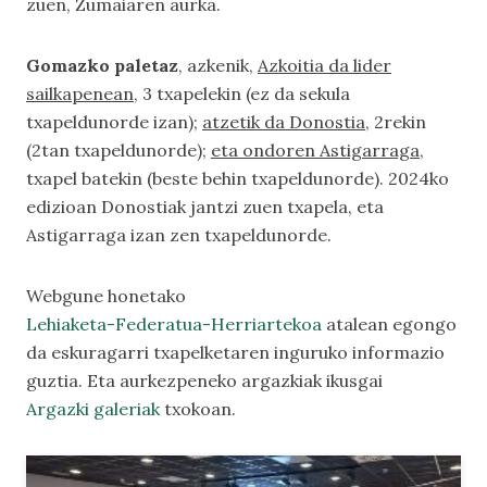
zuen, Zumaiaren aurka.
Gomazko paletaz
, azkenik,
Azkoitia da lider
sailkapenean
, 3 txapelekin (ez da sekula
txapeldunorde izan);
atzetik da Donostia
, 2rekin
(2tan txapeldunorde);
eta ondoren Astigarraga
,
txapel batekin (beste behin txapeldunorde). 2024ko
edizioan Donostiak jantzi zuen txapela, eta
Astigarraga izan zen txapeldunorde.
Webgune honetako
Lehiaketa-Federatua-Herriartekoa
atalean egongo
da eskuragarri txapelketaren inguruko informazio
guztia. Eta aurkezpeneko argazkiak ikusgai
Argazki galeriak
txokoan.