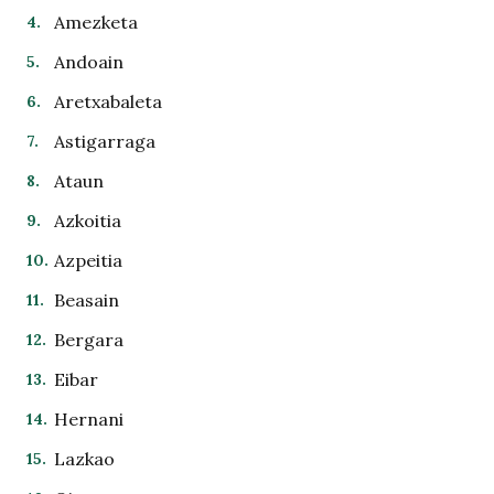
Amezketa
Andoain
Aretxabaleta
Astigarraga
Ataun
Azkoitia
Azpeitia
Beasain
Bergara
Eibar
Hernani
Lazkao