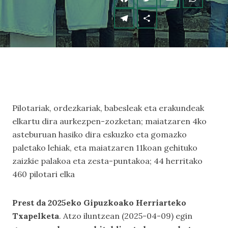
Pilotariak, ordezkariak, babesleak eta erakundeak
elkartu dira aurkezpen-zozketan; maiatzaren 4ko
asteburuan hasiko dira eskuzko eta gomazko
paletako lehiak, eta maiatzaren 11koan gehituko
zaizkie palakoa eta zesta-puntakoa; 44 herritako
460 pilotari elka
Prest da 2025eko Gipuzkoako Herriarteko
Txapelketa
. Atzo iluntzean (2025-04-09) egin