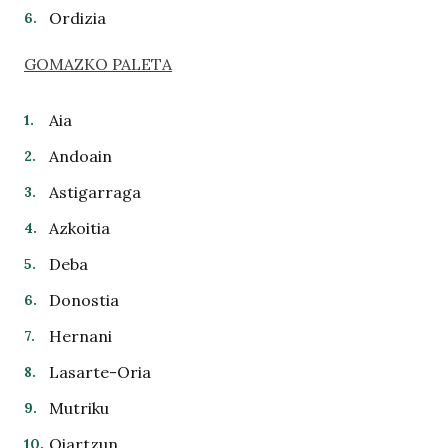
Ordizia
GOMAZKO PALETA
Aia
Andoain
Astigarraga
Azkoitia
Deba
Donostia
Hernani
Lasarte-Oria
Mutriku
Oiartzun