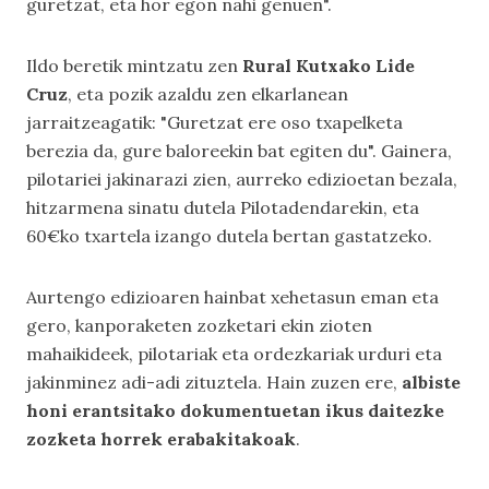
guretzat, eta hor egon nahi genuen".
Ildo beretik mintzatu zen
Rural Kutxako Lide
Cruz
, eta pozik azaldu zen elkarlanean
jarraitzeagatik: "Guretzat ere oso txapelketa
berezia da, gure baloreekin bat egiten du". Gainera,
pilotariei jakinarazi zien, aurreko edizioetan bezala,
hitzarmena sinatu dutela Pilotadendarekin, eta
60€ko txartela izango dutela bertan gastatzeko.
Aurtengo edizioaren hainbat xehetasun eman eta
gero, kanporaketen zozketari ekin zioten
mahaikideek, pilotariak eta ordezkariak urduri eta
jakinminez adi-adi zituztela. Hain zuzen ere,
albiste
honi erantsitako dokumentuetan ikus daitezke
zozketa horrek erabakitakoak
.