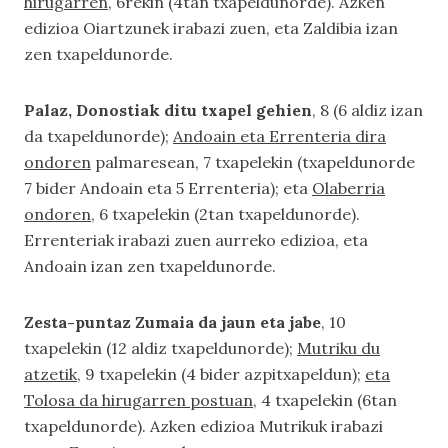
hirugarren
, 6rekin (4tan txapeldunorde). Azken
edizioa Oiartzunek irabazi zuen, eta Zaldibia izan
zen txapeldunorde.
Palaz, Donostiak ditu txapel gehien
, 8 (6 aldiz izan
da txapeldunorde);
Andoain eta Errenteria dira
ondoren
palmaresean, 7 txapelekin (txapeldunorde
7 bider Andoain eta 5 Errenteria); eta
Olaberria
ondoren
, 6 txapelekin (2tan txapeldunorde).
Errenteriak irabazi zuen aurreko edizioa, eta
Andoain izan zen txapeldunorde.
Zesta-puntaz Zumaia da jaun eta jabe
, 10
txapelekin (12 aldiz txapeldunorde);
Mutriku du
atzetik
, 9 txapelekin (4 bider azpitxapeldun);
eta
Tolosa da hirugarren postuan
, 4 txapelekin (6tan
txapeldunorde). Azken edizioa Mutrikuk irabazi