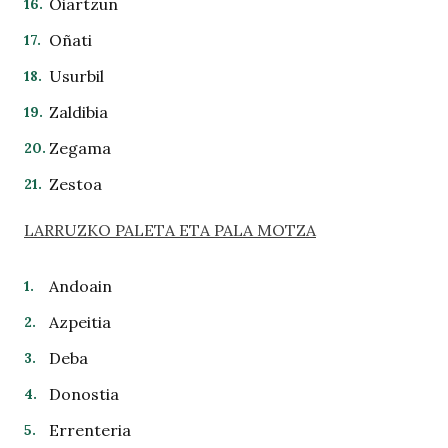
Oiartzun
Oñati
Usurbil
Zaldibia
Zegama
Zestoa
LARRUZKO PALETA ETA PALA MOTZA
Andoain
Azpeitia
Deba
Donostia
Errenteria