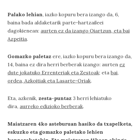
Palako lehian
, iazko kopuru bera izango da, 6,
baina bada aldaketarik parte-hartzaileei
dagokienean:
aurten ez da izango Oiartzun, eta bai
Azpeitia
.
Gomazko paletaz
ere, iazko kopuru bera izango da,
14, baina ez dira herri berberak izango: aurten
ez
dute jokatuko Errenteriak eta Zestoak
; eta
bai,
ordea, Azkoitiak eta Lasarte-Oriak
.
Eta, azkenik,
zesta-puntaz
3 herri lehiatuko
dira,
aurreko edizioko berberak
.
Maiatzaren 4ko asteburuan hasiko da txapelketa,
eskuzko eta gomazko paletako lehien