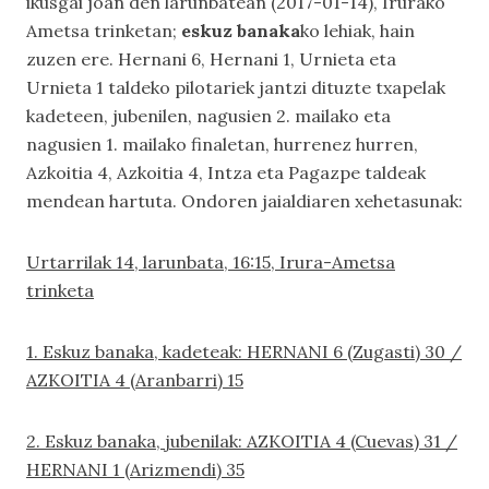
ikusgai joan den larunbatean (2017-01-14), Irurako
Ametsa trinketan;
eskuz banaka
ko lehiak, hain
zuzen ere. Hernani 6, Hernani 1, Urnieta eta
Urnieta 1 taldeko pilotariek jantzi dituzte txapelak
kadeteen, jubenilen, nagusien 2. mailako eta
nagusien 1. mailako finaletan, hurrenez hurren,
Azkoitia 4, Azkoitia 4, Intza eta Pagazpe taldeak
mendean hartuta. Ondoren jaialdiaren xehetasunak:
Urtarrilak 14, larunbata, 16:15, Irura-Ametsa
trinketa
1. Eskuz banaka, kadeteak: HERNANI 6 (Zugasti) 30 /
AZKOITIA 4 (Aranbarri) 15
2. Eskuz banaka, jubenilak: AZKOITIA 4 (Cuevas) 31 /
HERNANI 1 (Arizmendi) 35