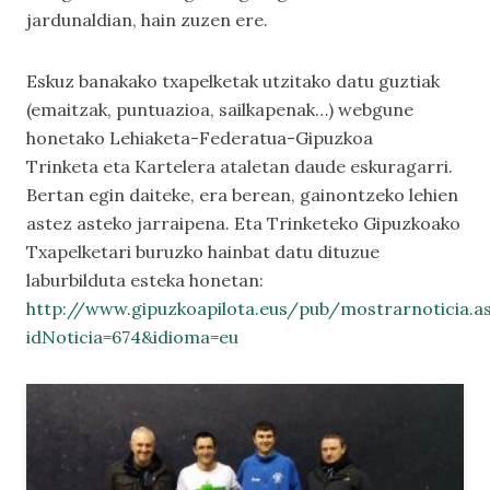
jardunaldian, hain zuzen ere.
Eskuz banakako txapelketak utzitako datu guztiak
(emaitzak, puntuazioa, sailkapenak…) webgune
honetako
Lehiaketa-Federatua-Gipuzkoa
Trinketa
eta
Kartelera
ataletan daude eskuragarri.
Bertan egin daiteke, era berean, gainontzeko lehien
astez asteko jarraipena. Eta Trinketeko Gipuzkoako
Txapelketari buruzko hainbat datu dituzue
laburbilduta esteka honetan:
http://www.gipuzkoapilota.eus/pub/mostrarnoticia.a
idNoticia=674&idioma=eu