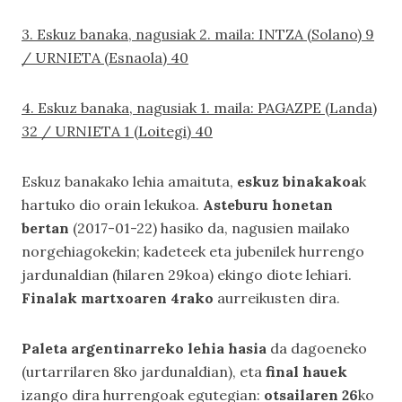
3. Eskuz banaka, nagusiak 2. maila: INTZA (Solano) 9
/ URNIETA (Esnaola) 40
4. Eskuz banaka, nagusiak 1. maila: PAGAZPE (Landa)
32 / URNIETA 1 (Loitegi) 40
Eskuz banakako lehia amaituta,
eskuz binakakoa
k
hartuko dio orain lekukoa.
Asteburu honetan
bertan
(2017-01-22) hasiko da, nagusien mailako
norgehiagokekin; kadeteek eta jubenilek hurrengo
jardunaldian (hilaren 29koa) ekingo diote lehiari.
Finalak martxoaren 4rako
aurreikusten dira.
Paleta argentinarreko lehia hasia
da dagoeneko
(urtarrilaren 8ko jardunaldian), eta
final hauek
izango dira hurrengoak egutegian:
otsailaren 26
ko