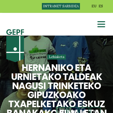
INTRANET SARBIDEA
EU
ES
Lehiaketa
HERNANIKO ETA
URNIETAKO TALDEAK
NAGUSI TRINKETEKO
GIPUZKOAKO
TXAPELKETAKO ESKUZ