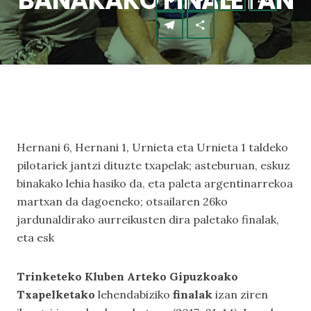
BANAKAKO FINALETAN
Hernani 6, Hernani 1, Urnieta eta Urnieta 1 taldeko
pilotariek jantzi dituzte txapelak; asteburuan, eskuz
binakako lehia hasiko da, eta paleta argentinarrekoa
martxan da dagoeneko; otsailaren 26ko
jardunaldirako aurreikusten dira paletako finalak,
eta esk
Trinketeko Kluben Arteko Gipuzkoako
Txapelketako
lehendabiziko
finalak
izan ziren