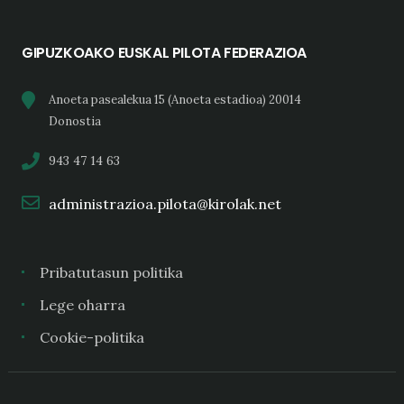
GIPUZKOAKO EUSKAL PILOTA FEDERAZIOA
Anoeta pasealekua 15 (Anoeta estadioa) 20014
Donostia
943 47 14 63
administrazioa.pilota@kirolak.net
Pribatutasun politika
Lege oharra
Cookie-politika