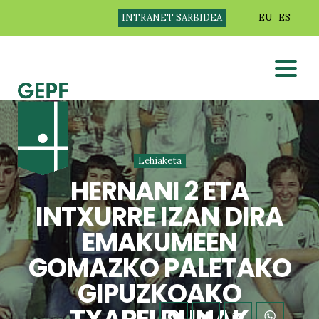
INTRANET SARBIDEA
EU
ES
Lehiaketa
HERNANI 2 ETA
INTXURRE IZAN DIRA
EMAKUMEEN
GOMAZKO PALETAKO
GIPUZKOAKO