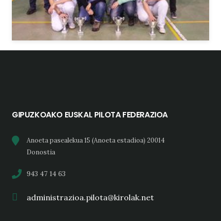
GIPUZKOAKO EUSKAL PILOTA FEDERAZIOA
Anoeta pasealekua 15 (Anoeta estadioa) 20014
Donostia
943 47 14 63
administrazioa.pilota@kirolak.net