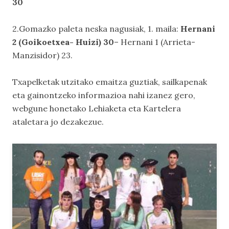
30
2.Gomazko paleta neska nagusiak, 1. maila:
Hernani
2 (Goikoetxea- Huizi) 30
– Hernani 1 (Arrieta-
Manzisidor) 23.
Txapelketak utzitako emaitza guztiak, sailkapenak
eta gainontzeko informazioa nahi izanez gero,
webgune honetako
Lehiaketa
eta
Kartelera
ataletara jo dezakezue.