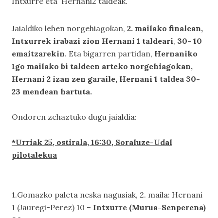
Intxurre eta Hernani2 taldeak.
Jaialdiko lehen norgehiagokan,
2. mailako finalean,
Intxurrek irabazi zion Hernani 1 taldeari
,
30- 10
emaitzarekin
. Eta bigarren partidan,
Hernaniko
1go mailako bi taldeen arteko norgehiagokan,
Hernani 2 izan zen garaile, Hernani 1 taldea 30-
23 mendean hartuta.
Ondoren zehaztuko dugu jaialdia:
*Urriak 25, ostirala, 16:30, Soraluze-Udal
pilotalekua
1.Gomazko paleta neska nagusiak, 2. maila: Hernani
1 (Jauregi-Perez) 10 –
Intxurre (Murua-Senperena)