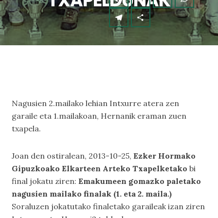
TXAPELDUNAK
Nagusien 2.mailako lehian Intxurre atera zen
garaile eta 1.mailakoan, Hernanik eraman zuen
txapela.
Joan den ostiralean, 2013-10-25,
Ezker Hormako
Gipuzkoako Elkarteen Arteko Txapelketako
bi
final jokatu ziren:
Emakumeen gomazko paletako
nagusien mailako finalak (1. eta 2. maila.)
Soraluzen jokatutako finaletako garaileak izan ziren