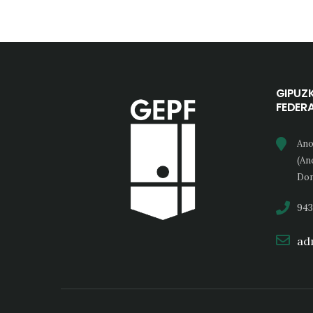
GIPUZ
FEDER
Ano
(An
Don
943
adm