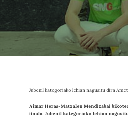
Jubenil kategoriako lehian nagusitu dira Ame
Aimar Heras-Matxalen Mendizabal bikotea
finala
.
Jubenil kategoriako lehian nagusit