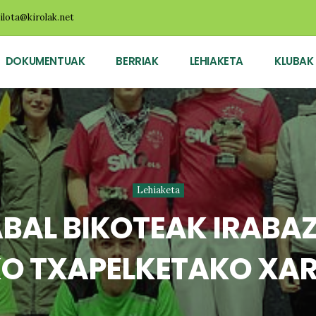
ilota@kirolak.net
DOKUMENTUAK
BERRIAK
LEHIAKETA
KLUBAK
Lehiaketa
AL BIKOTEAK IRABAZ
O TXAPELKETAKO XAR