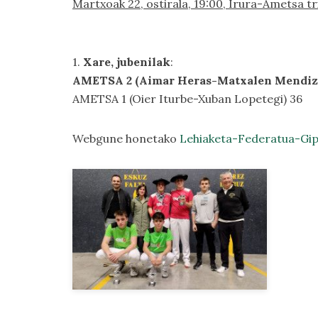
Martxoak 22, ostirala, 19:00, Irura-Ametsa tr
1.
Xare, jubenilak
:
AMETSA 2 (Aimar Heras-Matxalen Mendiz
AMETSA 1 (Oier Iturbe-Xuban Lopetegi) 36
Webgune honetako
Lehiaketa-Federatua-Gip