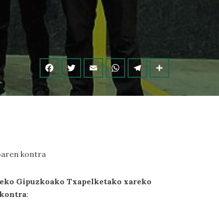
koaren kontra
rteko Gipuzkoako Txapelketako xareko
 kontra
: