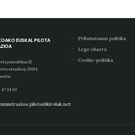
Pribatutasun politika
KOAKO EUSKAL PILOTA
AZIOA
Lege oharra
Cookie-politika
eta pasealekua 15
oeta estadioa) 20014
ostia
 47 14 63
inistrazioa.pilota@kirolak.net