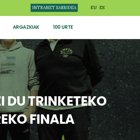
INTRANET SARBIDEA
EU
ES
ARGAZKIAK
100 URTE
I DU TRINKETEKO
EKO FINALA