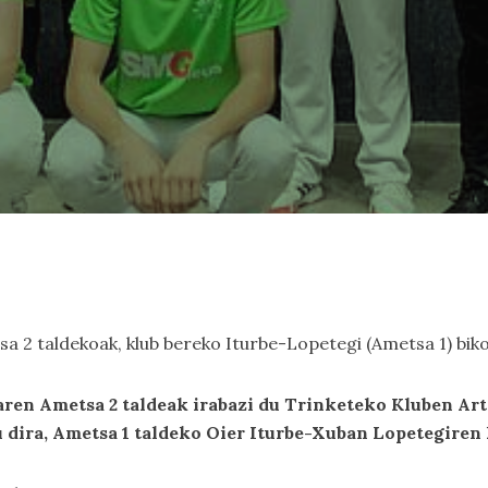
tsa 2 taldekoak, klub bereko Iturbe-Lopetegi (Ametsa 1) bi
ren Ametsa 2 taldeak irabazi du Trinketeko Kluben A
u dira, Ametsa 1 taldeko Oier Iturbe-Xuban Lopetegiren