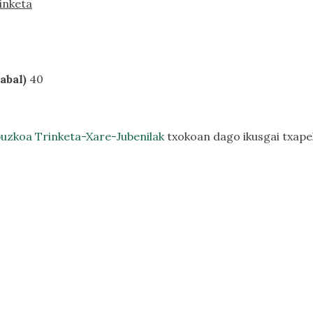
inketa
abal)
40
uzkoa Trinketa-Xare-Jubenilak
txokoan dago ikusgai txape