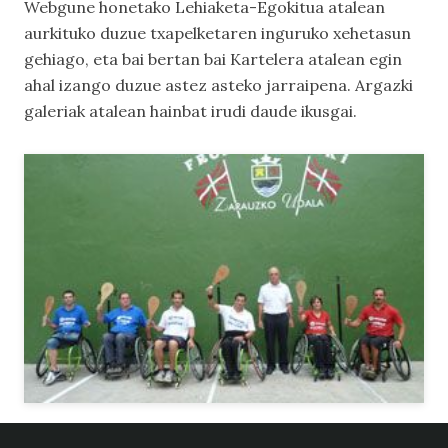
Webgune honetako
Lehiaketa-Egokitua
atalean
aurkituko duzue txapelketaren inguruko xehetasun
gehiago, eta bai bertan bai
Kartelera
atalean egin
ahal izango duzue astez asteko jarraipena.
Argazki
galeriak
atalean hainbat irudi daude ikusgai.