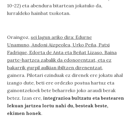
10-22) eta abendura bitartean jokatuko da,
lurraldeko hainbat txokotan.
Oraingoz,
sei lagun ariko dira: Edurne
Unamuno, Andoni Aizpeolea, Urko Peña, Patxi
Fadrique, Edorta de Anta eta Beñat Lizaso. Baina
parte-hartzea zabalik da edonorentzat, eta ez
bakarrik gurpil aulkian ibiltzen direnentzat
,
gainera. Pilotari ezinduak ez direnek ere jokatu ahal
izango dute, beti ere ordezko postua hartuz eta
gainontzekoek bete beharreko joko araudi berak
betez. Izan ere,
integrazioa bultzatu eta bestearen
lekuan jartzea lortu nahi du, besteak beste,
ekimen honek
.