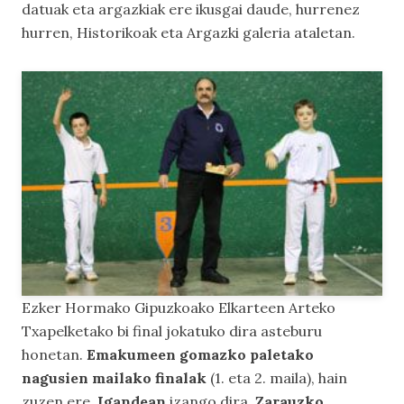
datuak eta argazkiak ere ikusgai daude, hurrenez
hurren,
Historikoak
eta
Argazki galeria
ataletan.
Ezker Hormako Gipuzkoako Elkarteen Arteko
Txapelketako bi final jokatuko dira asteburu
honetan.
Emakumeen gomazko paletako
nagusien mailako finalak
(1. eta 2. maila), hain
zuzen ere.
Igandean
izango dira,
Zarauzko