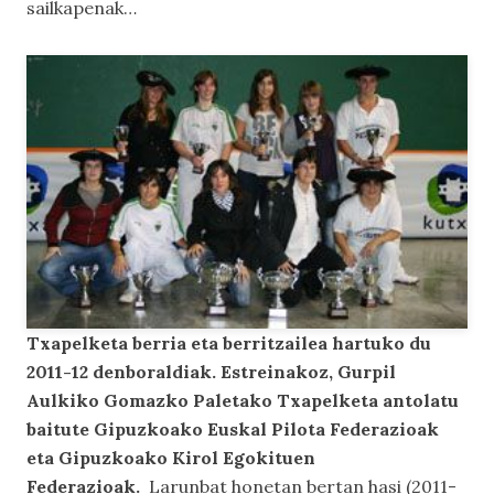
sailkapenak…
Txapelketa berria eta berritzailea hartuko du
2011-12 denboraldiak. Estreinakoz, Gurpil
Aulkiko Gomazko Paletako Txapelketa antolatu
baitute Gipuzkoako Euskal Pilota Federazioak
eta Gipuzkoako Kirol Egokituen
Federazioak.
Larunbat honetan bertan hasi (2011-