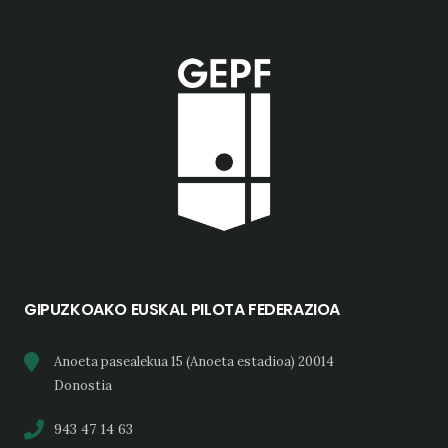
GIPUZKOAKO EUSKAL PILOTA FEDERAZIOA
Anoeta pasealekua 15 (Anoeta estadioa) 20014
Donostia
943 47 14 63