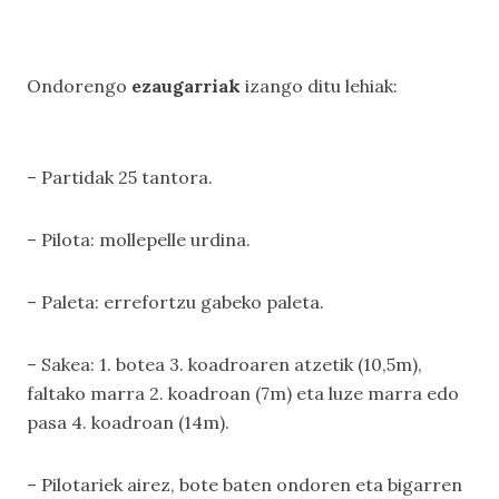
Ondorengo
ezaugarriak
izango ditu lehiak:
– Partidak 25 tantora.
– Pilota: mollepelle urdina.
– Paleta: errefortzu gabeko paleta.
– Sakea: 1. botea 3. koadroaren atzetik (10,5m),
faltako marra 2. koadroan (7m) eta luze marra edo
pasa 4. koadroan (14m).
– Pilotariek airez, bote baten ondoren eta bigarren