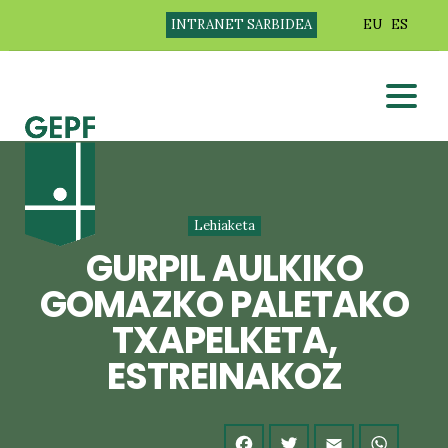
INTRANET SARBIDEA
EU
ES
Lehiaketa
GURPIL AULKIKO
GOMAZKO PALETAKO
TXAPELKETA,
ESTREINAKOZ