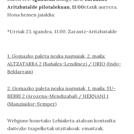
Aritzbatalde pilotalekuan, 11:00
etatik aurrera.
Hona hemen jaialdia:
*Urriak 23, igandea, 11:00, Zarautz-Aritzbatalde
1. Gomazko paleta neska nagusiak, 2. maila:
ALTZATARRA 2 (Bañales-Lendinez) / ORIO (Indo-
Beldarrain)
2. Gomazko paleta neska nagusiak, 1. maila: SU-
BERRI 2 (Arozena-Mendizabal) / HERNANI 1
(Manzisidor-Semper)
Webgune honetako
Lehiaketa
atalean kontsulta
daitezke txapelketak utzitakoak: emaitzak,