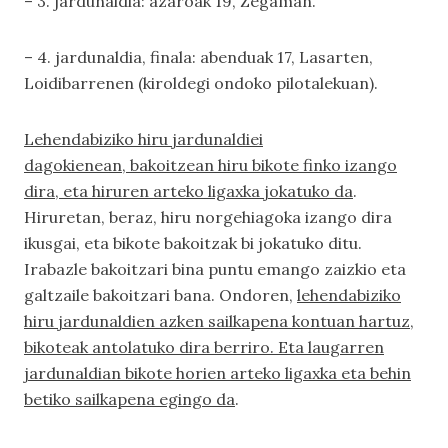
– 3. jardunaldia: azaroak 19, Zegaman.
– 4. jardunaldia, finala: abenduak 17, Lasarten,
Loidibarrenen (kiroldegi ondoko pilotalekuan).
Lehendabiziko hiru jardunaldiei
dagokienean, bakoitzean hiru bikote finko izango
dira, eta hiruren arteko ligaxka jokatuko da
.
Hiruretan, beraz, hiru norgehiagoka izango dira
ikusgai, eta bikote bakoitzak bi jokatuko ditu.
Irabazle bakoitzari bina puntu emango zaizkio eta
galtzaile bakoitzari bana. Ondoren,
lehendabiziko
hiru jardunaldien azken sailkapena kontuan hartuz,
bikoteak antolatuko dira berriro. Eta laugarren
jardunaldian bikote horien arteko ligaxka eta behin
betiko sailkapena egingo da
.