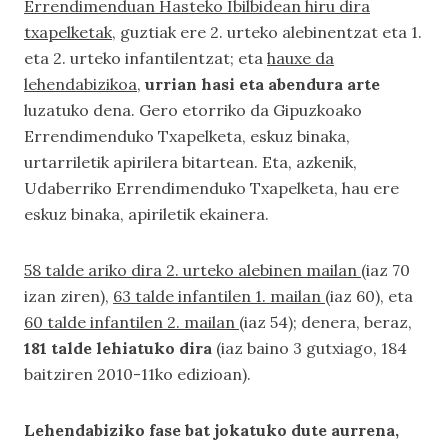
Errendimenduan Hasteko Ibilbidean hiru dira
txapelketak
, guztiak ere 2. urteko alebinentzat eta 1.
eta 2. urteko infantilentzat; eta
hauxe da
lehendabizikoa
,
urrian hasi eta abendura arte
luzatuko dena. Gero etorriko da Gipuzkoako
Errendimenduko Txapelketa, eskuz binaka,
urtarriletik apirilera bitartean. Eta, azkenik,
Udaberriko Errendimenduko Txapelketa, hau ere
eskuz binaka, apiriletik ekainera.
58 talde ariko dira 2. urteko alebinen mailan
(iaz 70
izan ziren),
63 talde infantilen 1. mailan
(iaz 60), eta
60 talde infantilen 2. mailan
(iaz 54); denera, beraz,
181 talde lehiatuko dira
(iaz baino 3 gutxiago, 184
baitziren 2010-11ko edizioan).
Lehendabiziko fase bat jokatuko dute aurrena,