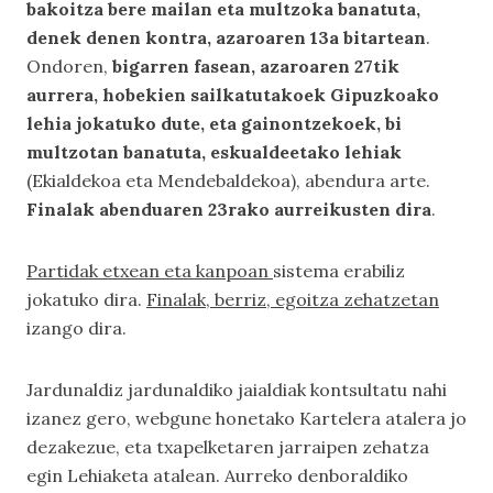
bakoitza bere mailan eta multzoka banatuta,
denek denen kontra, azaroaren 13a bitartean
.
Ondoren,
bigarren fasean, azaroaren 27tik
aurrera, hobekien sailkatutakoek Gipuzkoako
lehia jokatuko dute, eta gainontzekoek, bi
multzotan banatuta, eskualdeetako lehiak
(Ekialdekoa eta Mendebaldekoa), abendura arte.
Finalak abenduaren 23rako aurreikusten dira
.
Partidak etxean eta kanpoan
sistema erabiliz
jokatuko dira.
Finalak, berriz, egoitza zehatzetan
izango dira.
Jardunaldiz jardunaldiko jaialdiak kontsultatu nahi
izanez gero, webgune honetako
Kartelera
atalera jo
dezakezue, eta txapelketaren jarraipen zehatza
egin
Lehiaketa
atalean. Aurreko denboraldiko