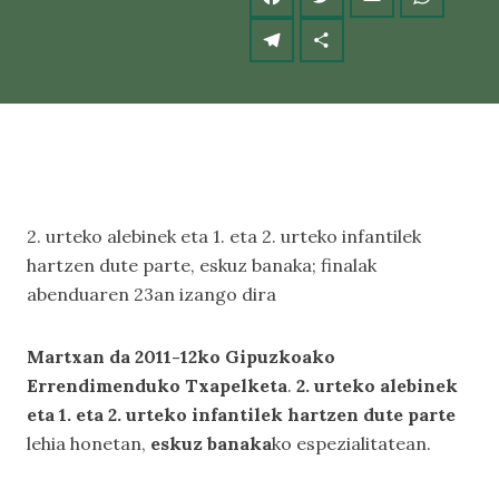
2. urteko alebinek eta 1. eta 2. urteko infantilek
hartzen dute parte, eskuz banaka; finalak
abenduaren 23an izango dira
Martxan da 2011-12ko Gipuzkoako
Errendimenduko Txapelketa
.
2. urteko alebinek
eta 1. eta 2. urteko infantilek hartzen dute parte
lehia honetan,
eskuz banaka
ko espezialitatean.