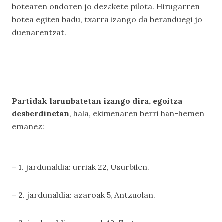
botearen ondoren jo dezakete pilota. Hirugarren
botea egiten badu, txarra izango da beranduegi jo
duenarentzat.
Partidak larunbatetan izango dira, egoitza
desberdinetan
, hala, ekimenaren berri han-hemen
emanez:
– 1. jardunaldia: urriak 22, Usurbilen.
– 2. jardunaldia: azaroak 5, Antzuolan.