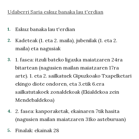
Udaberri Saria eskuz banaka lau t'erdian
Eskuz banaka lau t'erdian
Kadeteak (1. eta 2. maila), jubenilak (1. eta 2.
maila) eta nagusiak
1. fasea: itzuli bateko ligaxka maiatzaren 24ra
bitartean (nagusien mailan maiatzaren 17ra
arte). 1. eta 2. sailkatuek Gipuzkoako Txapelketari
ekingo diote ondoren, eta 3.etik 6.era
sailkatutakoek zonaldekoak (Ekialdekoa zein
Mendebaldekoa)
2. fasea: kanporaketak, ekainaren 7tik hasita
(nagusien mailan maiatzaren 31ko asteburuan)
Finalak: ekainak 28