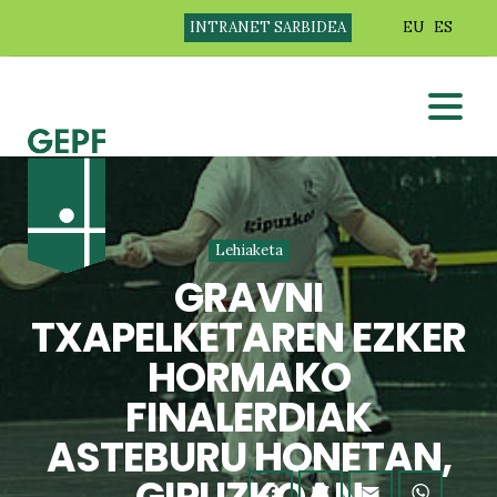
INTRANET SARBIDEA
EU
ES
Lehiaketa
GRAVNI
TXAPELKETAREN EZKER
HORMAKO
FINALERDIAK
ASTEBURU HONETAN,