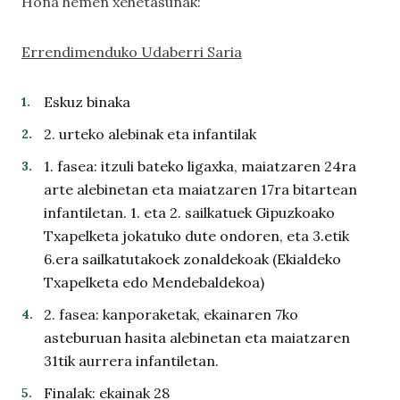
Hona hemen xehetasunak:
Errendimenduko Udaberri Saria
Eskuz binaka
2. urteko alebinak eta infantilak
1. fasea: itzuli bateko ligaxka, maiatzaren 24ra
arte alebinetan eta maiatzaren 17ra bitartean
infantiletan. 1. eta 2. sailkatuek Gipuzkoako
Txapelketa jokatuko dute ondoren, eta 3.etik
6.era sailkatutakoek zonaldekoak (Ekialdeko
Txapelketa edo Mendebaldekoa)
2. fasea: kanporaketak, ekainaren 7ko
asteburuan hasita alebinetan eta maiatzaren
31tik aurrera infantiletan.
Finalak: ekainak 28