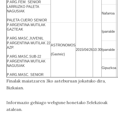
P.ARG.FEM. SENIOR
LARRUZKO PALETA
NAGUSIAK
Nafarroa
PALETA CUERO SENIOR
P.ARGENTINA MUTILAK
GAZTEAK
Iparralde
P.ARG.MASC.JUVENIL
P.ARGENTINA MUTILAK 22
ASTRONOMOS
AZP.
2015/04/26
10:30
Iparralde
(Gasteiz)
P.ARG.MASC.SUB-22
P.ARGENTINA MUTILAK
NAGUSIAK
Gipuzkoa
P.ARG.MASC. SENIOR
Finalak maiatzaren 3ko asteburuan jokatuko dira,
Bizkaian.
Informazio gehiago webgune honetako
Selekzioak
atalean.