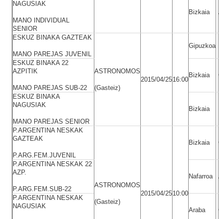
NAGUSIAK
Bizkaia
MANO INDIVIDUAL
SENIOR
ESKUZ BINAKA GAZTEAK
Gipuzkoa
MANO PAREJAS JUVENIL
ESKUZ BINAKA 22
AZPITIK
ASTRONOMOS
Bizkaia
2015/04/25
16:00
MANO PAREJAS SUB-22
(Gasteiz)
ESKUZ BINAKA
NAGUSIAK
Bizkaia
MANO PAREJAS SENIOR
P.ARGENTINA NESKAK
GAZTEAK
Bizkaia
P.ARG.FEM.JUVENIL
P.ARGENTINA NESKAK 22
AZP.
Nafarroa
ASTRONOMOS
P.ARG.FEM.SUB-22
2015/04/25
10:00
P.ARGENTINA NESKAK
(Gasteiz)
NAGUSIAK
Araba