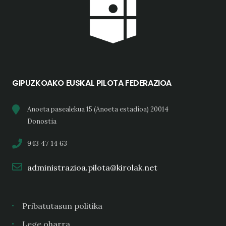
GIPUZKOAKO EUSKAL PILOTA FEDERAZIOA
Anoeta pasealekua 15 (Anoeta estadioa) 20014
Donostia
943 47 14 63
administrazioa.pilota@kirolak.net
Pribatutasun politika
Lege oharra