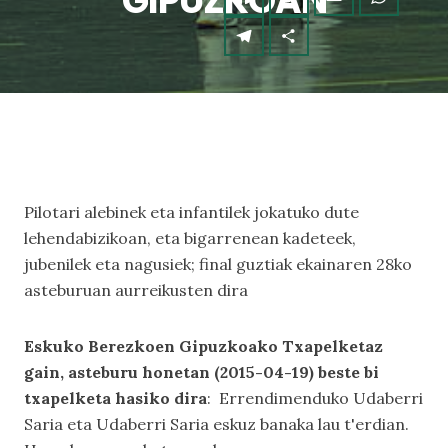
GIPUZKOAN
Pilotari alebinek eta infantilek jokatuko dute
lehendabizikoan, eta bigarrenean kadeteek,
jubenilek eta nagusiek; final guztiak ekainaren 28ko
asteburuan aurreikusten dira
Eskuko Berezkoen Gipuzkoako Txapelketaz
gain, asteburu honetan (2015-04-19) beste bi
txapelketa hasiko dira
: Errendimenduko Udaberri
Saria eta Udaberri Saria eskuz banaka lau t'erdian.