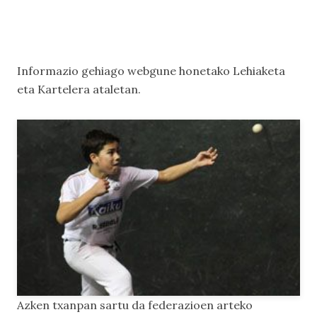
Informazio gehiago webgune honetako
Lehiaketa
eta
Kartelera
ataletan.
Azken txanpan sartu da federazioen arteko