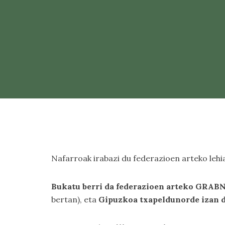
Nafarroak irabazi du federazioen arteko lehia
Bukatu berri da federazioen arteko GRAB
bertan), eta
Gipuzkoa txapeldunorde izan d