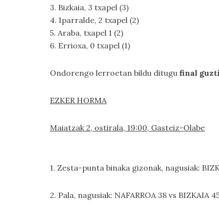
3. Bizkaia, 3 txapel (3)
4. Iparralde, 2 txapel (2)
5. Araba, txapel 1 (2)
6. Errioxa, 0 txapel (1)
Ondorengo lerroetan bildu ditugu
final guzt
EZKER HORMA
Maiatzak 2, ostirala, 19:00, Gasteiz-Olabe
1. Zesta-punta binaka gizonak, nagusiak: BI
2. Pala, nagusiak: NAFARROA 38 vs BIZKAIA 4