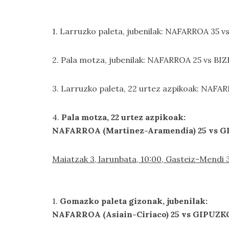
1. Larruzko paleta, jubenilak: NAFARROA 35 v
2. Pala motza, jubenilak: NAFARROA 25 vs BI
3. Larruzko paleta, 22 urtez azpikoak: NAFA
4.
Pala motza, 22 urtez azpikoak:
NAFARROA (Martinez-Aramendia) 25 vs G
Maiatzak 3, larunbata, 10:00, Gasteiz-Mendi 
1.
Gomazko paleta gizonak, jubenilak:
NAFARROA (Asiain-Ciriaco) 25 vs GIPUZKO