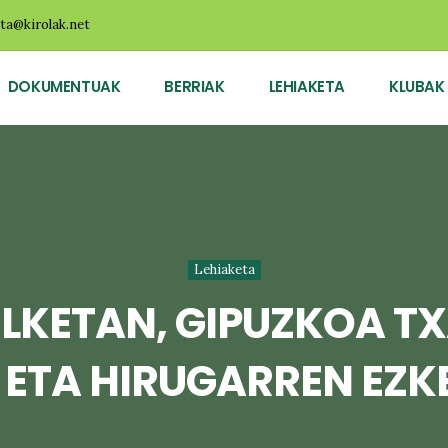
ota@kirolak.net
DOKUMENTUAK
BERRIAK
LEHIAKETA
KLUBAK
Lehiaketa
ELKETAN, GIPUZKOA T
 ETA HIRUGARREN EZ