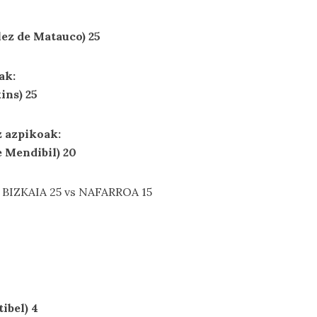
ez de Matauco) 25
ak:
ins) 25
 azpikoak:
 Mendibil) 20
: BIZKAIA 25 vs NAFARROA 15
ibel) 4