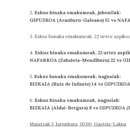
2.
Eskuz binaka emakumeak, jubenilak:
GIPUZKOA (Aranburu-Galeano) 15 vs NAFAR
3. Eskuz banaka emakumeak, 22 urtez azpiko
4.
Eskuz binaka emakumeak, 22 urtez azpi
NAFARROA (Zabaleta-Mendiburu) 22 vs GI
5.
Eskuz banaka emakumeak, nagusiak:
BIZKAIA (Ruiz de Infante) 14 vs GIPUZKOA 
6.
Eskuz binaka emakumeak, nagusiak:
BIZKAIA (Aldai-Bergara) 8 vs GIPUZKOA (L
Maiatzak 3, larunbata, 10:00, Gasteiz-Lakua