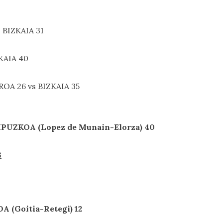
s BIZKAIA 31
ZKAIA 40
RROA 26 vs BIZKAIA 35
IPUZKOA (Lopez de Munain-Elorza) 40
3
A (Goitia-Retegi) 12