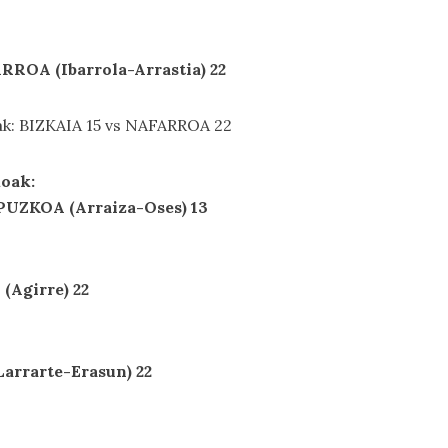
ROA (Ibarrola-Arrastia) 22
ak: BIZKAIA 15 vs NAFARROA 22
koak:
PUZKOA (Arraiza-Oses) 13
(Agirre) 22
arrarte-Erasun) 22