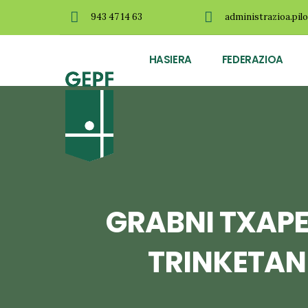
943 47 14 63
administrazioa.pil
HASIERA
FEDERAZIOA
GRABNI TXAP
TRINKETAN