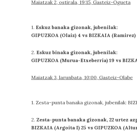
Maiatzak 2, ostirala, 19:15, Gasteiz-Ogueta
1.
Eskuz banaka gizonak, jubenilak:
GIPUZKOA (Olaiz) 4 vs BIZKAIA (Ramirez) 
2.
Eskuz binaka gizonak, jubenilak:
GIPUZKOA (Murua-Etxeberria) 19 vs BIZKAI
Maiatzak 3, larunbata, 10:00, Gasteiz-Olabe
1. Zesta-punta banaka gizonak, jubenilak: B
2.
Zesta-punta banaka gizonak, 22 urtez az
BIZKAIA (Argoita I) 25 vs GIPUZKOA (Altun