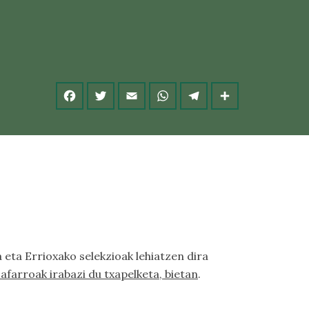
 eta Errioxako selekzioak lehiatzen dira
afarroak irabazi du txapelketa, bietan
.