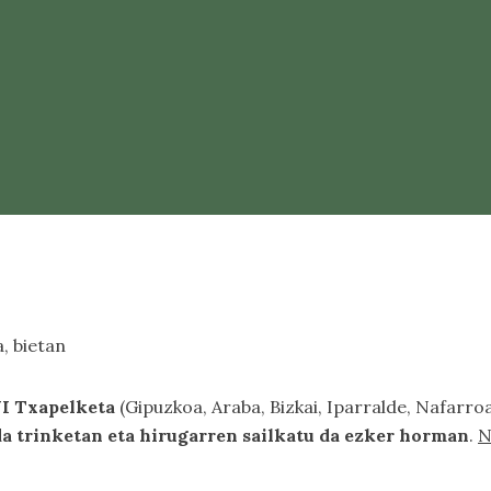
, bietan
NI Txapelketa
(Gipuzkoa, Araba, Bizkai, Iparralde, Nafarroa
a trinketan eta hirugarren sailkatu da ezker horman
.
N