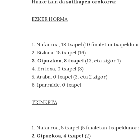
Hauxe izan da
sailkapen orokorra
:
EZKER HORMA
1. Nafarroa, 18 txapel (10 finaletan txapeldun
2. Bizkaia, 15 txapel (16)
3. Gipuzkoa, 8 txapel
(13, eta zigor 1)
4. Errioxa, 0 txapel (3)
5. Araba, 0 txapel (3, eta 2 zigor)
6. Iparralde, 0 txapel
TRINKETA
1. Nafarroa, 5 txapel (5 finaletan txapeldunor
2. Gipuzkoa, 4 txapel
(2)