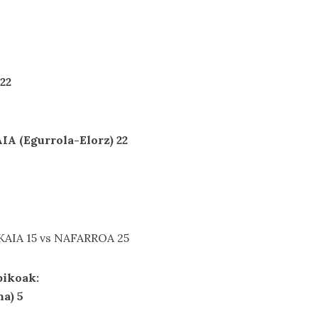
22
A (Egurrola-Elorz) 22
IZKAIA 15 vs NAFARROA 25
pikoak:
a) 5