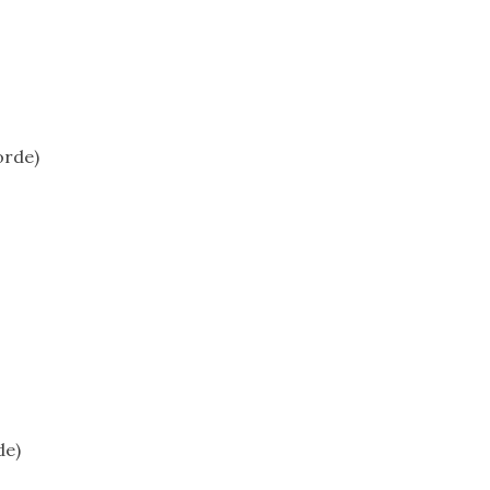
orde)
de)