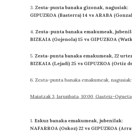
3.
Zesta-punta banaka gizonak, nagusiak:
GIPUZKOA (Basterra) 14 vs ARABA (Gonzal
4.
Zesta-punta banaka emakumeak, jubenil
BIZKAIA (Gojenola) 15 vs GIPUZKOA (Watk
5.
Zesta-punta banaka emakumeak, 22 urtez
BIZKAIA (Lejadi) 25 vs GIPUZKOA (Ortiz de
6. Zesta-punta banaka emakumeak, nagusiak
Maiatzak 3, larunbata, 10:00, Gasteiz-Ogueta
1.
Eskuz banaka emakumeak, jubenilak:
NAFARROA (Oskoz) 22 vs GIPUZKOA (Arrat