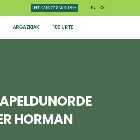
INTRANET SARBIDEA
EU
ES
ARGAZKIAK
100 URTE
XAPELDUNORDE
KER HORMAN