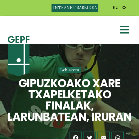
INTRANET SARBIDEA
EU
ES
Lehiaketa
GIPUZKOAKO XARE
TXAPELKETAKO
FINALAK,
LARUNBATEAN, IRURAN