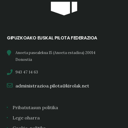
GIPUZKOAKO EUSKAL PILOTA FEDERAZIOA
Anoeta pasealekua 15 (Anoeta estadioa) 20014
Donostia
943 47 14 63
administrazioa.pilota@kirolak.net
Pribatutasun politika
Lege oharra
Cookie-politika