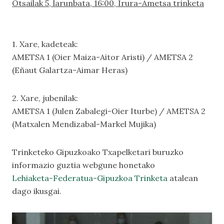
Otsailak 5, larunbata, 16:00, Irura-Ametsa trinketa
1. Xare, kadeteak:
AMETSA 1 (Oier Maiza-Aitor Aristi) / AMETSA 2
(Eñaut Galartza-Aimar Heras)
2. Xare, jubenilak:
AMETSA 1 (Julen Zabalegi-Oier Iturbe) / AMETSA 2
(Matxalen Mendizabal-Markel Mujika)
Trinketeko Gipuzkoako Txapelketari buruzko
informazio guztia webgune honetako
Lehiaketa-Federatua-Gipuzkoa Trinketa
atalean
dago ikusgai.