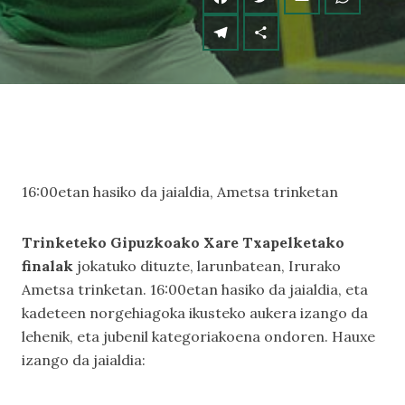
16:00etan hasiko da jaialdia, Ametsa trinketan
Trinketeko Gipuzkoako Xare Txapelketako
finalak
jokatuko dituzte, larunbatean, Irurako
Ametsa trinketan. 16:00etan hasiko da jaialdia, eta
kadeteen norgehiagoka ikusteko aukera izango da
lehenik, eta jubenil kategoriakoena ondoren. Hauxe
izango da jaialdia: