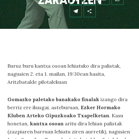
ZARAUTZEN
Buruz buru kantxa osoan lehiatuko dira palistak,
nagusien 2. eta 1. mailan, 19:30ean hasita,
Aritzbatalde pilotalekuan
Gomazko paletako banakako finalak
izango dira
berriz ere ikusgai, asteburuan,
Ezker Hormako
Kluben Arteko Gipuzkoako Txapelketan
. Kasu
honetan,
kantxa osoan
aritu dira lehian palistak
(zazpiaren barruan lehiatu ziren aurretik), nagusien