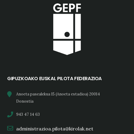
GIPUZKOAKO EUSKAL PILOTA FEDERAZIOA
Anoeta pasealekua 15 (Anoeta estadioa) 20014
Donostia
943 47 14 63
administrazioa.pilota@kirolak.net