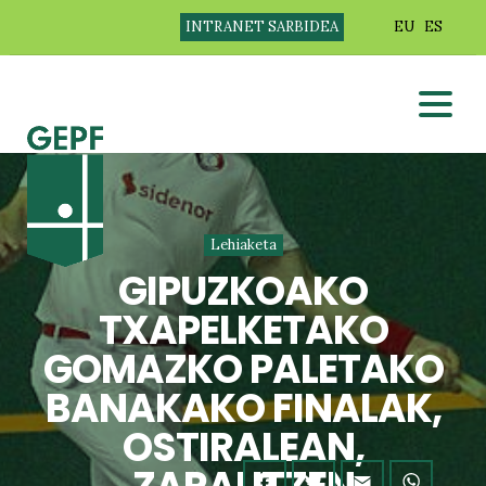
INTRANET SARBIDEA
EU
ES
Lehiaketa
GIPUZKOAKO
TXAPELKETAKO
GOMAZKO PALETAKO
BANAKAKO FINALAK,
OSTIRALEAN,