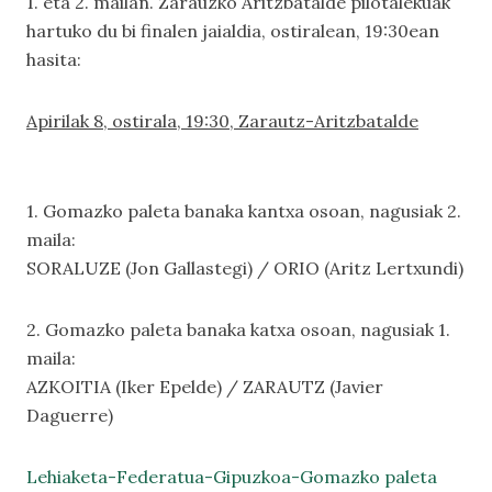
1. eta 2. mailan. Zarauzko Aritzbatalde pilotalekuak
hartuko du bi finalen jaialdia, ostiralean, 19:30ean
hasita:
Apirilak 8, ostirala, 19:30, Zarautz-Aritzbatalde
1. Gomazko paleta banaka kantxa osoan, nagusiak 2.
maila:
SORALUZE (Jon Gallastegi) / ORIO (Aritz Lertxundi)
2. Gomazko paleta banaka katxa osoan, nagusiak 1.
maila:
AZKOITIA (Iker Epelde) / ZARAUTZ (Javier
Daguerre)
Lehiaketa-Federatua-Gipuzkoa-Gomazko paleta