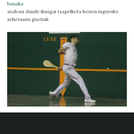
banaka
atalean daude ikusgai txapelketa honen inguruko
xehetasun guztiak.