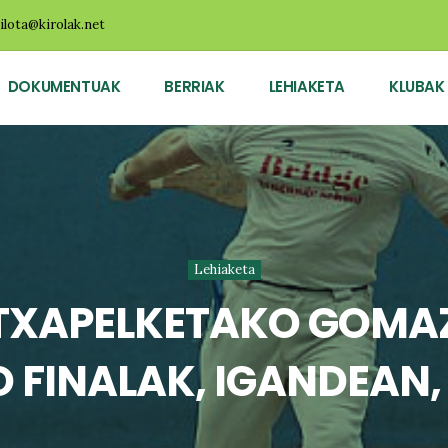
ilota@kirolak.net
DOKUMENTUAK
BERRIAK
LEHIAKETA
KLUBAK
Lehiaketa
TXAPELKETAKO GOMA
FINALAK, IGANDEAN,