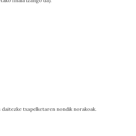
ako finala izango da).
s daitezke txapelketaren nondik norakoak.