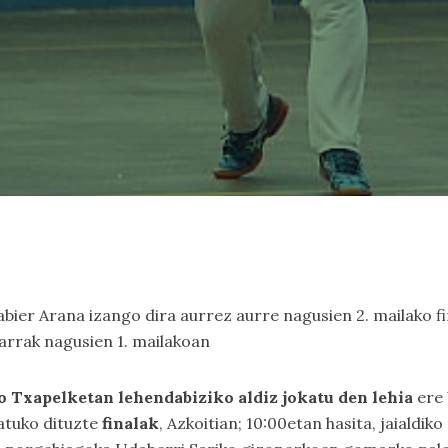
abier Arana izango dira aurrez aurre nagusien 2. mailako f
darrak nagusien 1. mailakoan
Txapelketan lehendabiziko aldiz jokatu den lehia
ere 
katuko dituzte
finalak
, Azkoitian; 10:00etan hasita, jaialdik