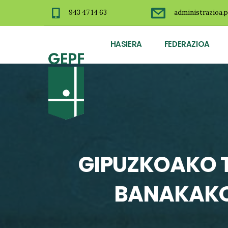
943 47 14 63
administrazioa.p
HASIERA
FEDERAZIOA
GIPUZKOAKO 
BANAKAKO 