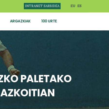
INTRANET SARBIDEA
EU
ES
ARGAZKIAK
100 URTE
ZKO PALETAKO
 AZKOITIAN