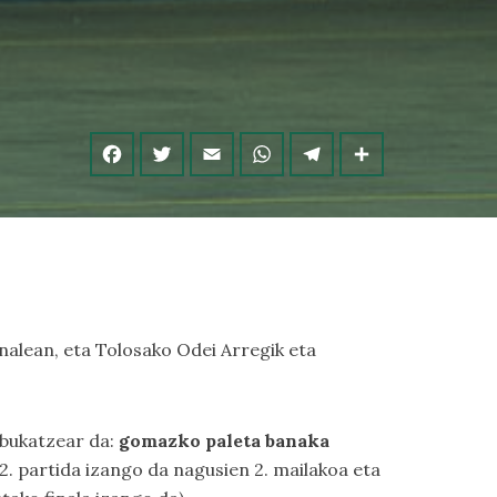
inalean, eta Tolosako Odei Arregik eta
bukatzear da:
gomazko paleta banaka
o 2. partida izango da nagusien 2. mailakoa eta