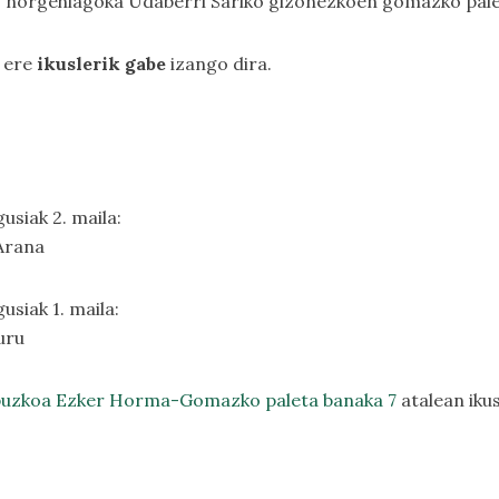
ko norgehiagoka Udaberri Sariko gizonezkoen gomazko palet
 ere
ikuslerik gabe
izango dira.
siak 2. maila:
Arana
siak 1. maila:
uru
puzkoa Ezker Horma-Gomazko paleta banaka 7
atalean iku