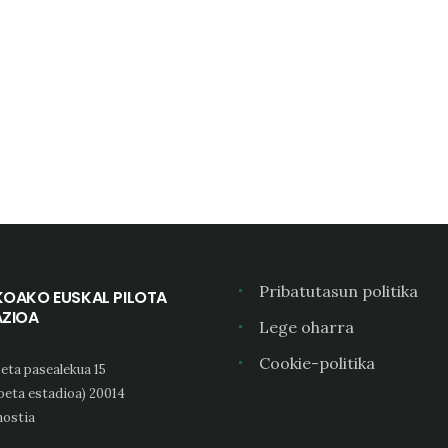
Pribatutasun politika
KOAKO EUSKAL PILOTA
AZIOA
Lege oharra
Cookie-politika
eta pasealekua 15
oeta estadioa) 20014
ostia