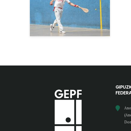
GIPUZ
FEDER
Ano
(An
Don