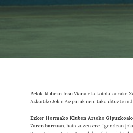
Beloki klubeko Josu Viana eta Loiolatarrako X
Azkoitiko Jokin Aizpuruk neurtuko dituzte in
Ezker Hormako Kluben Arteko Gipuzkoako 
7aren barruan
, hain zuzen ere. Igandean jo