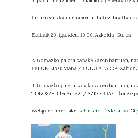
3. partida nagusien 1. mailakoa (lehendabizi
Indarrean dauden neurriak betez, final hauek
Ekainak 20, igandea, 10:00, Azkoitia-Gurea
2. Gomazko paleta banaka 7aren barruan, nagu
BELOKI-Josu Viana / LOIOLATARRA-Xabier 
3. Gomazko paleta banaka 7aren barruan, nagu
TOLOSA-Odei Arregi / AZKOITIA-Jokin Aizp
Webgune honetako
Lehiaketa-Federatua-Gi