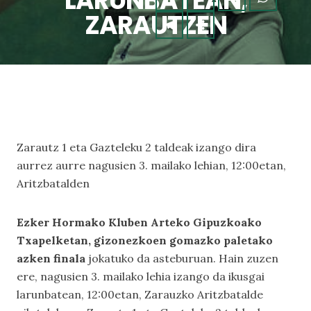
LARUNBATEAN,
ZARAUTZEN
Zarautz 1 eta Gazteleku 2 taldeak izango dira
aurrez aurre nagusien 3. mailako lehian, 12:00etan,
Aritzbatalden
Ezker Hormako Kluben Arteko Gipuzkoako
Txapelketan, gizonezkoen gomazko paletako
azken finala
jokatuko da asteburuan. Hain zuzen
ere, nagusien 3. mailako lehia izango da ikusgai
larunbatean, 12:00etan, Zarauzko Aritzbatalde