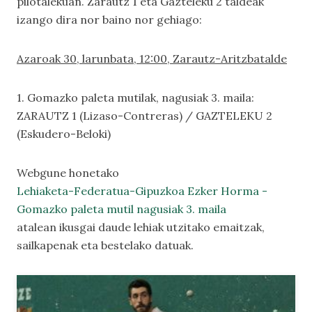
pilotalekuan. Zarautz 1 eta Gazteleku 2 taldeak
izango dira nor baino nor gehiago:
Azaroak 30, larunbata, 12:00, Zarautz-Aritzbatalde
1. Gomazko paleta mutilak, nagusiak 3. maila:
ZARAUTZ 1 (Lizaso-Contreras) / GAZTELEKU 2
(Eskudero-Beloki)
Webgune honetako
Lehiaketa-Federatua-Gipuzkoa Ezker Horma -
Gomazko paleta mutil nagusiak 3. maila
atalean ikusgai daude lehiak utzitako emaitzak,
sailkapenak eta bestelako datuak.