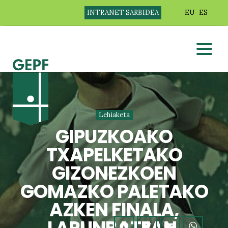
INTRANET SARBIDEA
EU
ES
Lehiaketa
GIPUZKOAKO
TXAPELKETAKO
GIZONEZKOEN
GOMAZKO PALETAKO
AZKEN FINALA,