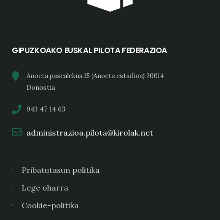
GIPUZKOAKO EUSKAL PILOTA FEDERAZIOA
Anoeta pasealekua 15 (Anoeta estadioa) 20014
Donostia
943 47 14 63
administrazioa.pilota@kirolak.net
Pribatutasun politika
Lege oharra
Cookie-politika