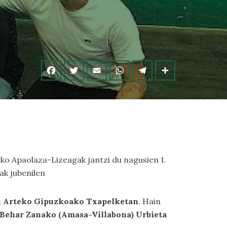
ko Apaolaza-Lizeagak jantzi du nagusien 1.
ak jubenilen
en Arteko Gipuzkoako Txapelketan
. Hain
 Behar Zanako (Amasa-Villabona) Urbieta