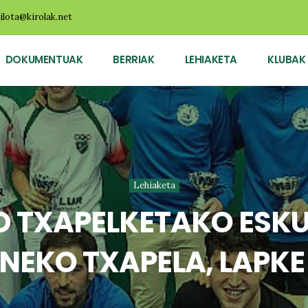
ilota@kirolak.net
DOKUMENTUAK
BERRIAK
LEHIAKETA
KLUBAK
Lehiaketa
 TXAPELKETAKO ESK
NEKO TXAPELA, LAPK