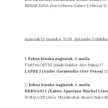
BEHAR ZANA (Jon Urbieta-Xabier Urbieta) 12
Azaroak 13, igandea, 11:30, Antzuola-Udaleko
1.
Eskuz binaka nagusiak, 2. maila
:
TARTALOETXE (Iñaki Galdos-Alex Sukia) 17
LAPKE 2 (Ander Garmendia-Oier Otxoa)
22
2.
Eskuz binaka nagusiak, 1. maila
:
HERNANI 1 (Xabier Apaolaza-Markel Lize
SORALUZE (Aitor Mendizabal-Manex Balerdi)