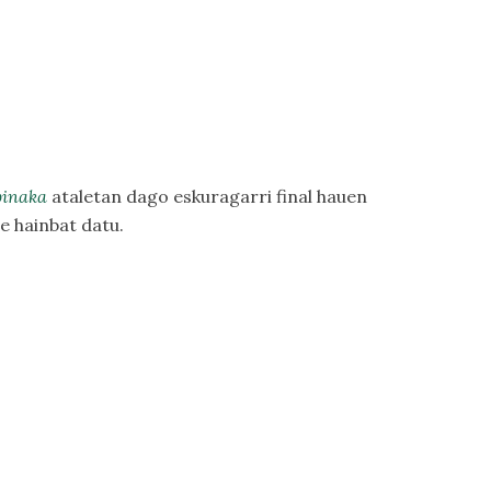
binaka
ataletan dago eskuragarri final hauen
e hainbat datu.