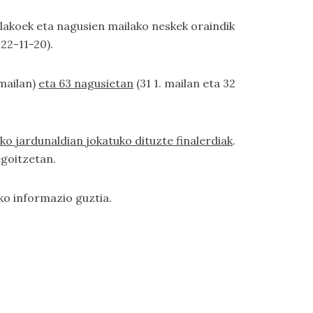
ailakoek eta nagusien mailako neskek oraindik
22-11-20).
 mailan)
eta 63 nagusietan
(31 1. mailan eta 32
o jardunaldian jokatuko dituzte finalerdiak
.
egoitzetan.
ko informazio guztia.