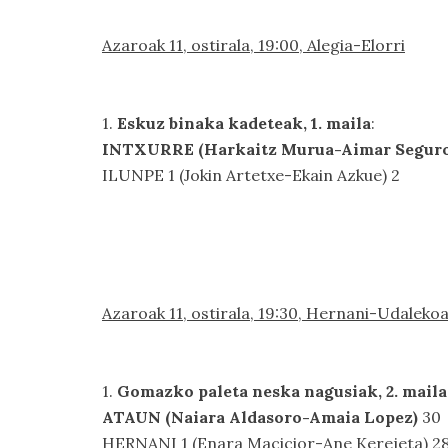
Azaroak 11, ostirala, 19:00, Alegia-Elorri
1.
Eskuz binaka kadeteak, 1. maila
:
INTXURRE (Harkaitz Murua-Aimar Seguro
ILUNPE 1 (Jokin Artetxe-Ekain Azkue) 2
Azaroak 11, ostirala, 19:30, Hernani-Udaleko
1.
Gomazko paleta neska nagusiak, 2. maila
ATAUN (Naiara Aldasoro-Amaia Lopez)
30
HERNANI 1 (Enara Macicior-Ane Kerejeta) 2