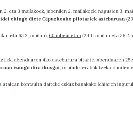
 2. eta 3 mailakoek, jubenilen 2. mailakoek, nagusien 3. m
idei ekingo diete Gipuzkoako pilotariek asteburuan
(20
ilan eta 63 2. mailan),
60 jubeniletan
(24 1. mailan eta 36 2.
ztiek, abenduaren 4ko asteburura bitarte.
Abenduaren 25ek
uruan izango dira ikusgai
, oraindik erabakitzeko dauden 
a
atalean kontsulta daiteke eskuz banakako lehiaren inguru