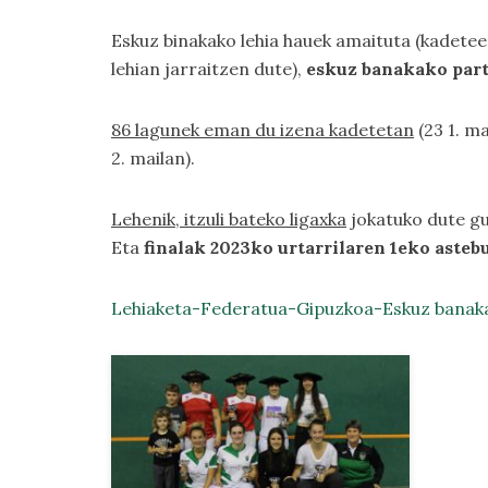
Eskuz binakako lehia hauek amaituta (kadeteen
lehian jarraitzen dute),
eskuz banakako part
86 lagunek eman du izena kadetetan
(23 1. ma
2. mailan).
Lehenik, itzuli bateko ligaxka
jokatuko dute gu
Eta
finalak 2023ko urtarrilaren 1eko asteb
Lehiaketa-Federatua-Gipuzkoa-Eskuz banak