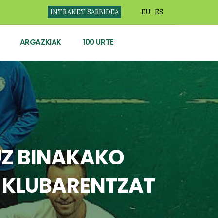
INTRANET SARBIDEA
EU
ES
ARGAZKIAK
100 URTE
UZ BINAKAKO
E KLUBARENTZAT