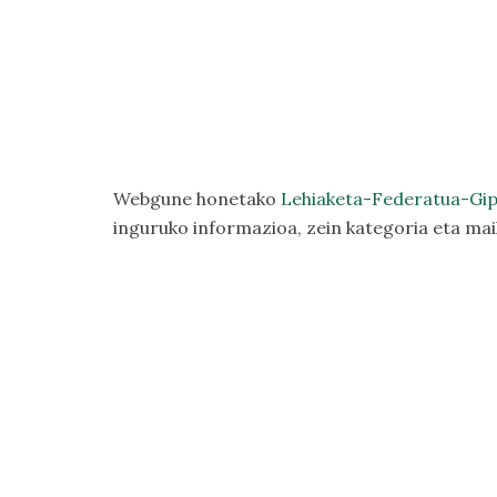
Webgune honetako
Lehiaketa-Federatua-Gip
inguruko informazioa, zein kategoria eta mail