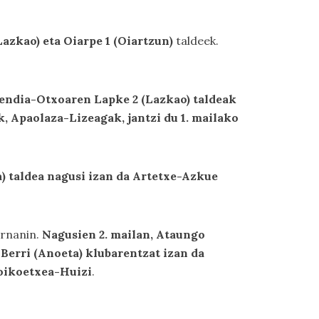
azkao) eta Oiarpe 1 (Oiartzun)
taldeek.
ndia-Otxoaren Lapke 2 (Lazkao) taldeak
k, Apaolaza-Lizeagak, jantzi du 1. mailako
) taldea nagusi izan da Artetxe-Azkue
ernanin.
Nagusien 2. mailan, Ataungo
Berri (Anoeta) klubarentzat izan da
oikoetxea-Huizi
.