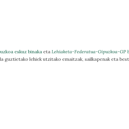
uzkoa e
skuz binaka
eta
Lehiaketa-Federatua-Gipuzkoa-GP 
a guztietako lehiek utzitako emaitzak, sailkapenak eta best