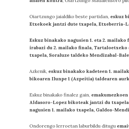
anaien kontra
, Oiartzungo Madalensoro pil
Oiartzungo jaialdiko beste partidan,
eskuz b
Etxekoek jantzi dute txapela, Etxeberria-
Eskuz binakako nagusien 1. eta 2. mailako 
irabazi du 2. mailako finala, Tartaloetxe
txapela, Soraluze taldeko Mendizabal-Bal
Azkenik,
eskuz binakako kadeteen 1. mailak
bikoaren Ilunpe 1 (Azpeitia) taldearen aur
Eskuz binakako finalez gain,
emakumezkoen 
Aldasoro-Lopez bikoteak jantzi du txapela,
nagusien 1. mailako txapela, Galdos-Mend
Ondorengo lerroetan laburbildu ditugu
emait