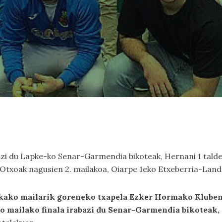
azi du Lapke-ko Senar-Garmendia bikoteak, Hernani 1 talde
Otxoak nagusien 2. mailakoa, Oiarpe 1eko Etxeberria-Land
nakako mailarik goreneko txapela Ezker Hormako Klub
 mailako finala irabazi du Senar-Garmendia bikoteak,