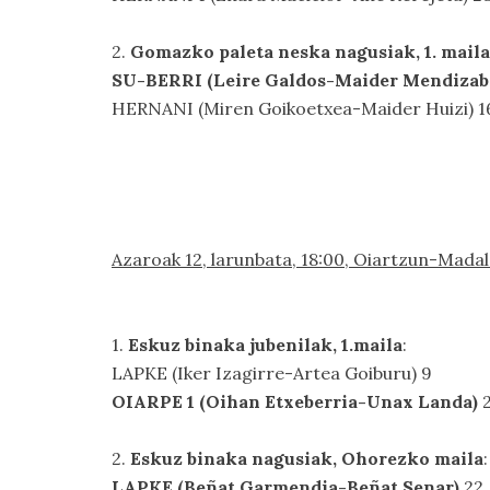
2.
Gomazko paleta neska nagusiak, 1. maila
SU-BERRI (Leire Galdos-Maider Mendizab
HERNANI (Miren Goikoetxea-Maider Huizi) 1
Azaroak 12, larunbata, 18:00, Oiartzun-Mada
1.
Eskuz binaka jubenilak, 1.maila
:
LAPKE (Iker Izagirre-Artea Goiburu) 9
OIARPE 1 (Oihan Etxeberria-Unax Landa)
2
2.
Eskuz binaka nagusiak, Ohorezko maila
:
LAPKE (Beñat Garmendia-Beñat Senar)
22