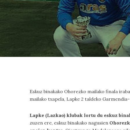
Eskuz binakako Ohorezko mailako finala irab
mailako txapela, Lapke 2 taldeko Garmendia-
Lapke (Lazkao) klubak lortu du eskuz bi
zuzen ere, eskuz binakako nagusien
Ohorezko