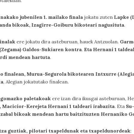
otalekuan.
inakako jubenilen 1. mailako finala
jokatu zuten
Lapke (L
Landa bikoak, Izagirre-Goiburu bikoteari nagusituta
.
finalak
ere jokatu dira asteburuan, hauek Antzuolan.
Garme
ko (Zegama) Galdos-Sukiaren kontra
.
Eta Hernani 1 taldea
erdi mendean hartuta
.
o finalean, Murua-Segurola bikotearen Intxurre (Alegia
ka
, Alegian jokatutako finalean.
gomazko paletakoak
ere izan dira ikusgai asteburuan, H
 Macicior-Kerejeta Hernani 1 taldeari irabazita
. Eta
Su-
izabal bikoak mendean hartu baitzituzten Hernaniko G
za guztiak, pilotari txapeldunak eta txapeldunordeak
: