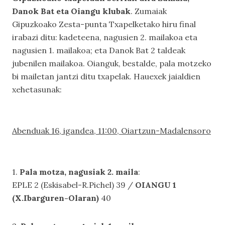
Danok Bat eta Oiangu klubak
. Zumaiak
Gipuzkoako Zesta-punta Txapelketako hiru final
irabazi ditu: kadeteena, nagusien 2. mailakoa eta
nagusien 1. mailakoa; eta Danok Bat 2 taldeak
jubenilen mailakoa. Oianguk, bestalde, pala motzeko
bi mailetan jantzi ditu txapelak. Hauexek jaialdien
xehetasunak:
Abenduak 16, igandea, 11:00, Oiartzun-Madalensoro
1.
Pala motza, nagusiak 2. maila
:
EPLE 2 (Eskisabel-R.Pichel) 39 /
OIANGU 1
(X.Ibarguren-Olaran)
40