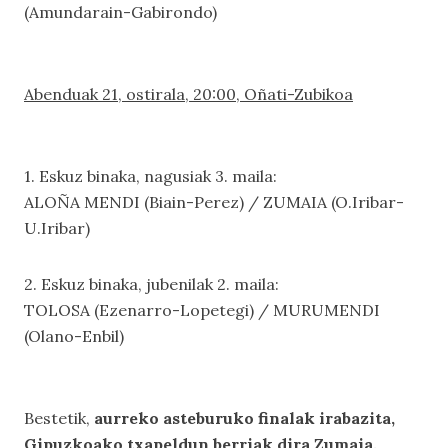
(Amundarain-Gabirondo)
Abenduak 21, ostirala, 20:00, Oñati-Zubikoa
1. Eskuz binaka, nagusiak 3. maila:
ALOÑA MENDI (Biain-Perez) / ZUMAIA (O.Iribar-
U.Iribar)
2. Eskuz binaka, jubenilak 2. maila:
TOLOSA (Ezenarro-Lopetegi) / MURUMENDI
(Olano-Enbil)
Bestetik,
aurreko asteburuko finalak irabazita,
Gipuzkoako txapeldun berriak dira Zumaia,