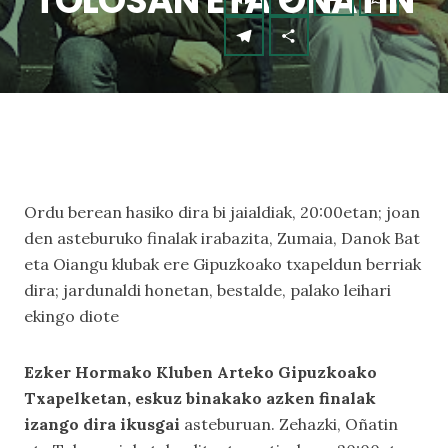
TOLOSAN ETA OÑATIN
Ordu berean hasiko dira bi jaialdiak, 20:00etan; joan
den asteburuko finalak irabazita, Zumaia, Danok Bat
eta Oiangu klubak ere Gipuzkoako txapeldun berriak
dira; jardunaldi honetan, bestalde, palako leihari
ekingo diote
Ezker Hormako Kluben Arteko Gipuzkoako
Txapelketan, eskuz binakako azken finalak
izango dira ikusgai
asteburuan. Zehazki, Oñatin