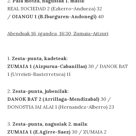
2.
Pala motza, nagusiak 1. maila
:
REAL SOCIEDAD 2 (Ezkerro-Andueza) 32
/
OIANGU 1 (B.Ibarguren-Andonegi)
40
Abenduak 16, igandea, 16:30, Zumaia-Aitzuri
1.
Zesta-punta, kadeteak
:
ZUMAIA 1 (Aizpurua-Cabanillas)
30 / DANOK BAT
1 (Urreisti-Basterretxea) 11
2.
Zesta-punta, jubenilak
:
DANOK BAT 2 (Arrillaga-Mendizabal)
30 /
DONOSTIA JAI ALAI 1 (Hernandez-Alberro) 23
3.
Zesta-punta, nagusiak 2. maila
:
ZUMAIA 1 (E.Agirre-Saez)
30 / ZUMAIA 2