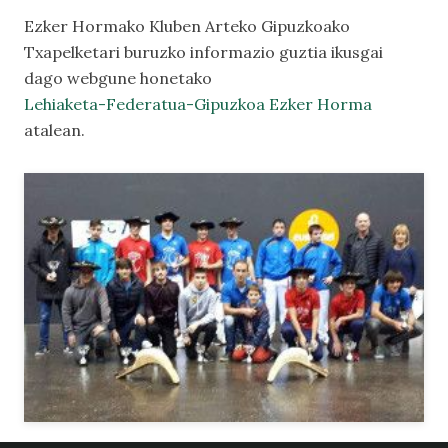
Ezker Hormako Kluben Arteko Gipuzkoako
Txapelketari buruzko informazio guztia ikusgai
dago webgune honetako
Lehiaketa-Federatua-Gipuzkoa Ezker Horma
atalean.