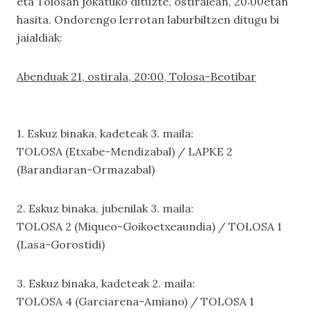
eta Tolosan jokatuko dituzte, ostiralean, 20:00etan
hasita. Ondorengo lerrotan laburbiltzen ditugu bi
jaialdiak:
Abenduak 21, ostirala, 20:00, Tolosa-Beotibar
1. Eskuz binaka, kadeteak 3. maila:
TOLOSA (Etxabe-Mendizabal) / LAPKE 2
(Barandiaran-Ormazabal)
2. Eskuz binaka, jubenilak 3. maila:
TOLOSA 2 (Miqueo-Goikoetxeaundia) / TOLOSA 1
(Lasa-Gorostidi)
3. Eskuz binaka, kadeteak 2. maila:
TOLOSA 4 (Garciarena-Amiano) / TOLOSA 1