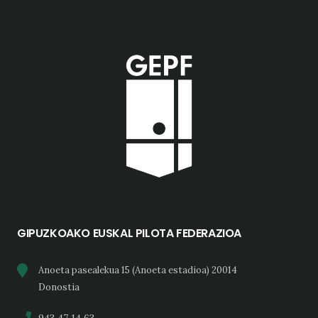
GIPUZKOAKO EUSKAL PILOTA FEDERAZIOA
Anoeta pasealekua 15 (Anoeta estadioa) 20014
Donostia
943 47 14 63