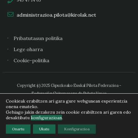
administrazioa.pilota@kirolak.net
Pribatutasun politika
Lege oharra
Cookie-politika
Copyright (c) 2025 Gipuzkoako Euskal Pilota Federazioa -
Federación Guipuzcoana de Pelota Vasca
Cookieak erabiltzen ari gara gure webgunean esperientzia
onena emateko.
Gehiago jakin dezakezu zein cookie erabiltzen ari garen edo
desaktibatu
konfigurazioan
.
Onartu
Ukatu
Konfigurazioa