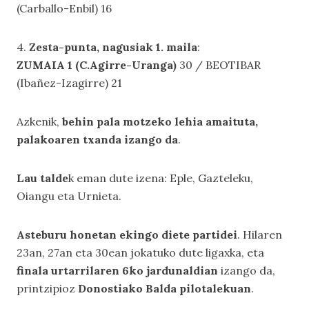
(Carballo-Enbil) 16
4.
Zesta-punta, nagusiak 1. maila
:
ZUMAIA 1 (C.Agirre-Uranga)
30 / BEOTIBAR
(Ibañez-Izagirre) 21
Azkenik,
behin pala motzeko lehia amaituta,
palakoaren txanda izango da
.
Lau talde
k eman dute izena: Eple, Gazteleku,
Oiangu eta Urnieta.
Asteburu honetan ekingo diete partidei
. Hilaren
23an, 27an eta 30ean jokatuko dute ligaxka, eta
finala urtarrilaren 6ko jardunaldian
izango da,
printzipioz
Donostiako Balda pilotalekuan
.