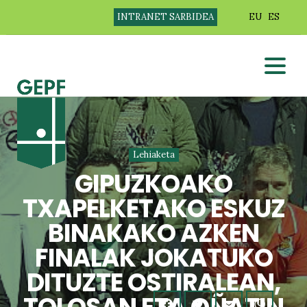
INTRANET SARBIDEA
EU
ES
Lehiaketa
GIPUZKOAKO
TXAPELKETAKO ESKUZ
BINAKAKO AZKEN
FINALAK JOKATUKO
DITUZTE OSTIRALEAN,