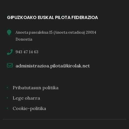
GIPUZKOAKO EUSKAL PILOTA FEDERAZIOA
Anoeta pasealekua 15 (Anoeta estadioa) 20014
Donostia
943 47 14 63
administrazioa.pilota@kirolak.net
Pribatutasun politika
Lege oharra
Cookie-politika