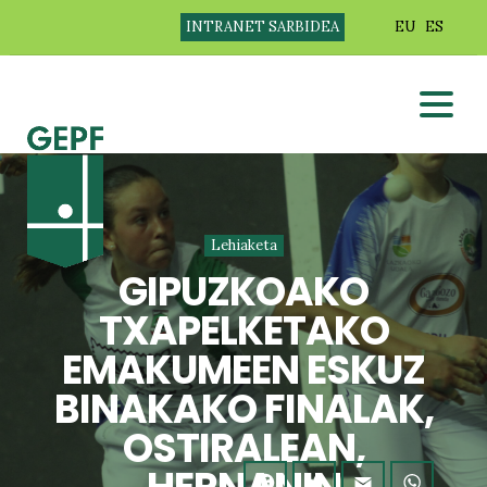
INTRANET SARBIDEA
EU
ES
Lehiaketa
GIPUZKOAKO
TXAPELKETAKO
EMAKUMEEN ESKUZ
BINAKAKO FINALAK,
OSTIRALEAN,