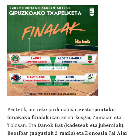
Bestetik, aurreko jardunaldian
zesta-puntako
binakako finalak
izan ziren ikusgai, Zumaian eta
Tolosan. Eta
Danok Bat (kadeteak eta jubenilak),
Beotibar (nagusiak 2. maila) eta Donostia Jai Alai