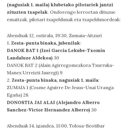
(nagusiak 1. maila) klubetako pilotariek jantzi
zituzten txapelak
. Ondorengo lerroetan dituzue
emaitzak, pilotari txapeldunak eta txapeldunordeak:
Abenduak 12, ostirala, 19:30, Zumaia-Aitzuri
1.
Zesta-punta binaka, jubenilak
:
DANOK BAT 1 (Izei Garcia Lekube-Txomin
Landaluze Aldekoa)
30
DANOK BAT 2 (Alain Agirregomezkora Txurruka-
Manex Urreizti Jauregi) 9
2.
Zesta-punta binaka, nagusiak 1. maila
:
ZUMAIA 1 (Cosme Aguirre De Jesus-Unai Uranga
Egaña) 28
DONOSTIA JAI ALAI (Alejandro Alberro
Sanchez-Victor Hernandez Alberro)
30
Abenduak 14, igandea, 11:00, Tolosa-Beotibar