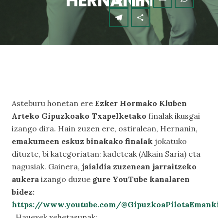
HERNANIN
Asteburu honetan ere
Ezker Hormako Kluben
Arteko Gipuzkoako Txapelketako
finalak ikusgai
izango dira. Hain zuzen ere, ostiralean, Hernanin,
emakumeen eskuz binakako finalak
jokatuko
dituzte, bi kategoriatan: kadeteak (Alkain Saria) eta
nagusiak. Gainera,
jaialdia zuzenean jarraitzeko
aukera
izango duzue
gure YouTube kanalaren
bidez:
https://www.youtube.com/@GipuzkoaPilotaEmank
. Hauexek xehetasunak: