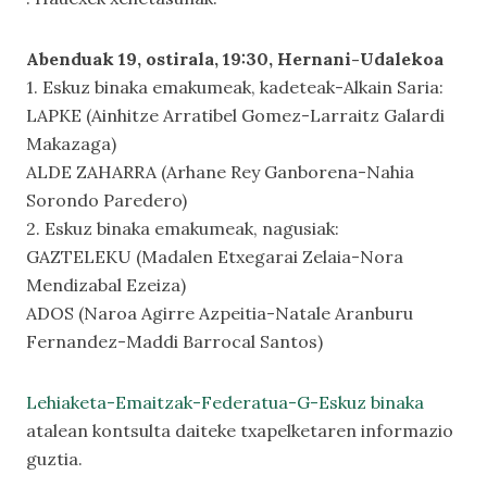
Abenduak 19, ostirala, 19:30, Hernani-Udalekoa
1. Eskuz binaka emakumeak, kadeteak-Alkain Saria:
LAPKE (Ainhitze Arratibel Gomez-Larraitz Galardi
Makazaga)
ALDE ZAHARRA (Arhane Rey Ganborena-Nahia
Sorondo Paredero)
2. Eskuz binaka emakumeak, nagusiak:
GAZTELEKU (Madalen Etxegarai Zelaia-Nora
Mendizabal Ezeiza)
ADOS (Naroa Agirre Azpeitia-Natale Aranburu
Fernandez-Maddi Barrocal Santos)
Lehiaketa-Emaitzak-Federatua-G-Eskuz binaka
atalean kontsulta daiteke txapelketaren informazio
guztia.