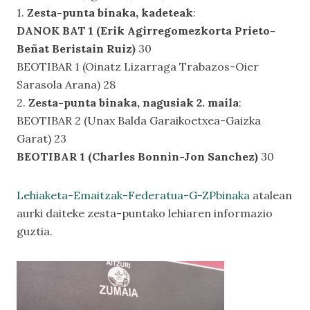
1.
Zesta-punta binaka, kadeteak
:
DANOK BAT 1 (Erik Agirregomezkorta Prieto-
Beñat Beristain Ruiz)
30
BEOTIBAR 1 (Oinatz Lizarraga Trabazos-Oier
Sarasola Arana) 28
2.
Zesta-punta binaka, nagusiak 2. maila
:
BEOTIBAR 2 (Unax Balda Garaikoetxea-Gaizka
Garat) 23
BEOTIBAR 1 (Charles Bonnin-Jon Sanchez)
30
Lehiaketa-Emaitzak-Federatua-G-ZPbinaka
atalean
aurki daiteke zesta-puntako lehiaren informazio
guztia.