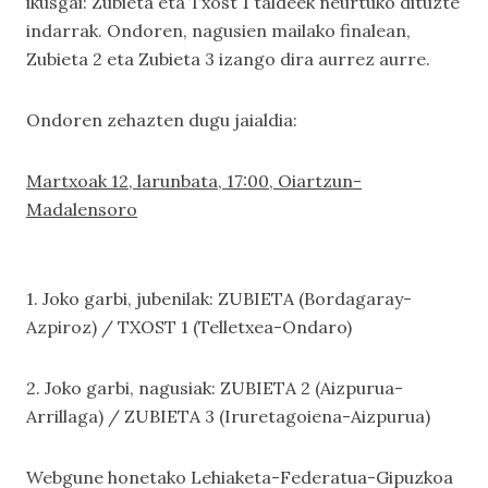
ikusgai: Zubieta eta Txost 1 taldeek neurtuko dituzte
indarrak. Ondoren, nagusien mailako finalean,
Zubieta 2 eta Zubieta 3 izango dira aurrez aurre.
Ondoren zehazten dugu jaialdia:
Martxoak 12, larunbata, 17:00, Oiartzun-
Madalensoro
1. Joko garbi, jubenilak: ZUBIETA (Bordagaray-
Azpiroz) / TXOST 1 (Telletxea-Ondaro)
2. Joko garbi, nagusiak: ZUBIETA 2 (Aizpurua-
Arrillaga) / ZUBIETA 3 (Iruretagoiena-Aizpurua)
Webgune honetako
Lehiaketa-Federatua-Gipuzkoa