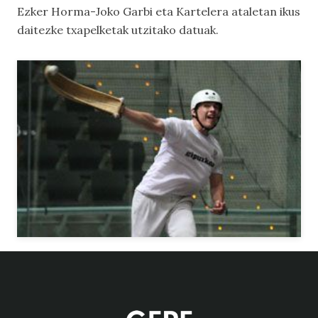
Ezker Horma-Joko Garbi
eta
Kartelera
ataletan ikus
daitezke txapelketak utzitako datuak.