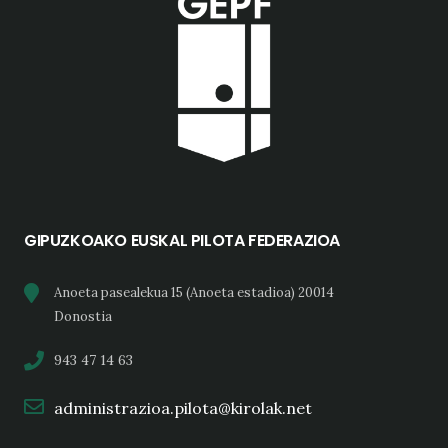
GIPUZKOAKO EUSKAL PILOTA FEDERAZIOA
Anoeta pasealekua 15 (Anoeta estadioa) 20014
Donostia
943 47 14 63
administrazioa.pilota@kirolak.net