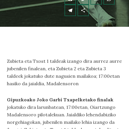
Zubieta eta Txost 1 taldeak izango dira aurrez aurre
jubenilen finalean, eta Zubieta 2 eta Zubieta 3
taldeek jokatuko dute nagusien mailakoa; 17:00etan
hasiko da jaialdia, Madalensoron
Gipuzkoako Joko Garbi Txapelketako finalak
jokatuko dira larunbatean, 17:00etan, Oiartzungo
Madalensoro pilotalekuan. Jaialdiko lehendabiziko
norgehiagokan, jubenilen mailako lehia izango da