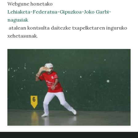
Webgune honetako
Lehiaketa-Federatua-Gipuzkoa-Joko Garbi-
nagusiak
atalean kontsulta daitezke txapelketaren inguruko
xehetasunak.