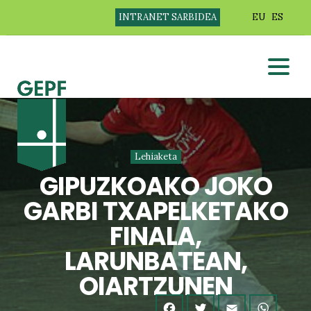
INTRANET SARBIDEA
EU
ES
Lehiaketa
GIPUZKOAKO JOKO
GARBI TXAPELKETAKO
FINALA,
LARUNBATEAN,
OIARTZUNEN