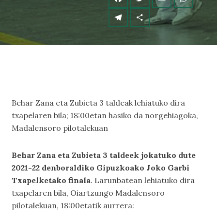
Behar Zana eta Zubieta 3 taldeak lehiatuko dira
txapelaren bila; 18:00etan hasiko da norgehiagoka,
Madalensoro pilotalekuan
Behar Zana eta Zubieta 3 taldeek jokatuko dute
2021-22 denboraldiko Gipuzkoako Joko Garbi
Txapelketako finala
. Larunbatean lehiatuko dira
txapelaren bila, Oiartzungo Madalensoro
pilotalekuan, 18:00etatik aurrera: