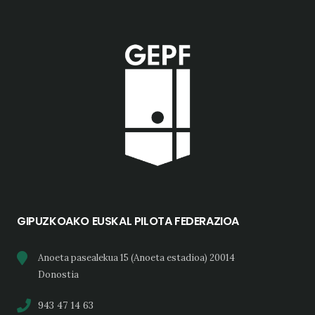
GIPUZKOAKO EUSKAL PILOTA FEDERAZIOA
Anoeta pasealekua 15 (Anoeta estadioa) 20014
Donostia
943 47 14 63