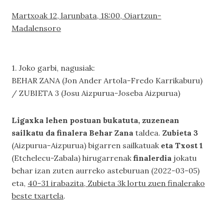
Martxoak 12, larunbata, 18:00, Oiartzun-
Madalensoro
1. Joko garbi, nagusiak:
BEHAR ZANA (Jon Ander Artola-Fredo Karrikaburu)
/ ZUBIETA 3 (Josu Aizpurua-Joseba Aizpurua)
Ligaxka lehen postuan bukatuta, zuzenean
sailkatu da finalera Behar Zana
taldea.
Zubieta 3
(Aizpurua-Aizpurua) bigarren sailkatuak
eta Txost 1
(Etchelecu-Zabala) hirugarrenak
finalerdia
jokatu
behar izan zuten aurreko asteburuan (2022-03-05)
eta,
40-31 irabazita, Zubieta 3k lortu zuen finalerako
beste txartela
.