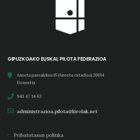
GIPUZKOAKO EUSKAL PILOTA FEDERAZIOA
Anoeta pasealekua 15 (Anoeta estadioa) 20014
Donostia
943 47 14 63
administrazioa.pilota@kirolak.net
Pribatutasun politika