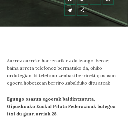
Aurrez aurreko harrerarik ez da izango, beraz;
baina arreta telefonoz bermatuko da, ohiko
ordutegian, bi telefono zenbaki berrirekin; osasun
egoera hobetzean berriro zabalduko ditu ateak
Egungo osasun egoerak baldintzatuta,
Gipuzkoako Euskal Pilota Federazioak bulegoa
itxi du gaur, urriak 28
.