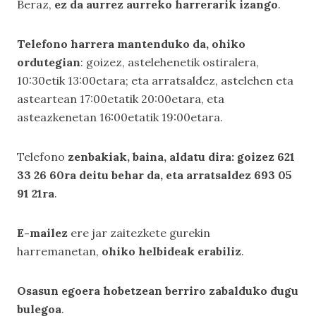
Beraz,
ez da aurrez aurreko harrerarik izango
.
Telefono harrera mantenduko da, ohiko
ordutegian
: goizez, astelehenetik ostiralera,
10:30etik 13:00etara; eta arratsaldez, astelehen eta
asteartean 17:00etatik 20:00etara, eta
asteazkenetan 16:00etatik 19:00etara.
Telefono
zenbakiak, baina, aldatu dira: goizez 621
33 26 60ra deitu behar da, eta arratsaldez 693 05
91 21ra
.
E-mailez
ere jar zaitezkete gurekin
harremanetan,
ohiko helbideak erabiliz
.
Osasun egoera hobetzean berriro zabalduko dugu
bulegoa
.