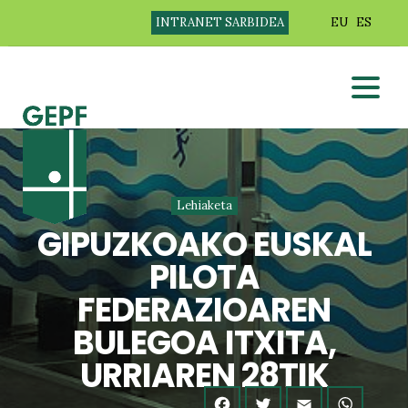
INTRANET SARBIDEA
EU
ES
Lehiaketa
GIPUZKOAKO EUSKAL
PILOTA
FEDERAZIOAREN
BULEGOA ITXITA,
URRIAREN 28TIK