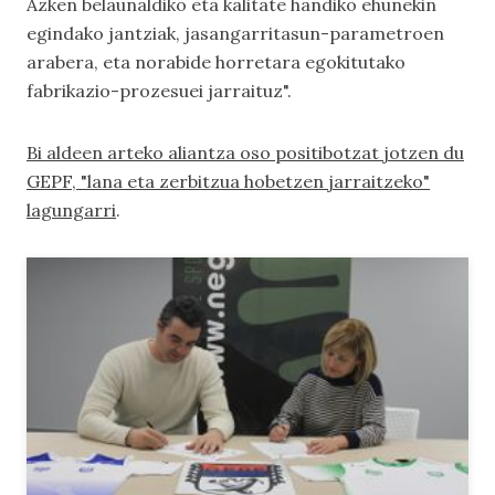
Azken belaunaldiko eta kalitate handiko ehunekin
egindako jantziak, jasangarritasun-parametroen
arabera, eta norabide horretara egokitutako
fabrikazio-prozesuei jarraituz".
Bi aldeen arteko aliantza oso positibotzat jotzen du
GEPF, "lana eta zerbitzua hobetzen jarraitzeko"
lagungarri
.