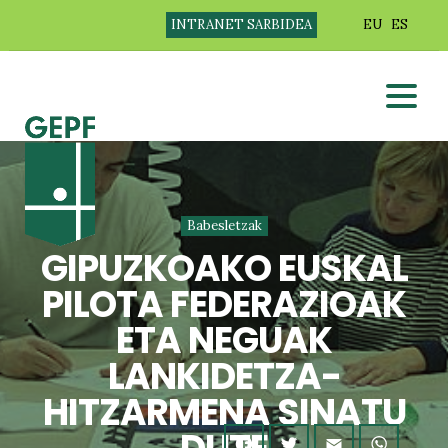
INTRANET SARBIDEA
EU
ES
Babesletzak
GIPUZKOAKO EUSKAL
PILOTA FEDERAZIOAK
ETA NEGUAK
LANKIDETZA-
HITZARMENA SINATU