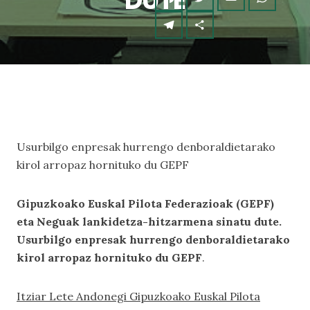
DUTE
Usurbilgo enpresak hurrengo denboraldietarako
kirol arropaz hornituko du GEPF
Gipuzkoako Euskal Pilota Federazioak (GEPF)
eta Neguak lankidetza-hitzarmena sinatu dute.
Usurbilgo enpresak hurrengo denboraldietarako
kirol arropaz hornituko du GEPF
.
Itziar Lete Andonegi Gipuzkoako Euskal Pilota