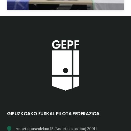
GIPUZKOAKO EUSKAL PILOTA FEDERAZIOA
Anoeta pasealekua 15 (Anoeta estadioa) 20014