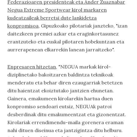
Federazioaren presidenteak eta Ander Zuaznabar
Negua Extreme Sportwear kirol markaren
kudeatzaileak berretsi dute lankidetza
konpromisoa
, Gipuzkoako pilotariak janzteko, "izan
daitezkeen premiei azkar eta eraginkortasunez
erantzuteko eta euskal pilotaren hobekuntzan eta
aurrerapenean elkarrekin lanean jarraitzeko".
Enpresaren hitzetan
, "NEGUA markak kirol-
diziplinetako bakoitzaren baldintza teknikoak
menderatu eta behar diren ezaugarriak betetzen
ditu haientzat ekoiztutako jantzien ehunetan.
Gainera, emakumeen kirolarekin hartua duen
konpromiso sendoari eutsiz, NEGUAk patroi
desberdinak ditu emakumeentzat eta gizonentzat.
Kirolariak errendimendu-maila gorenera eraman
nahi dituen diseinua eta jantzigintza ditu helburu.