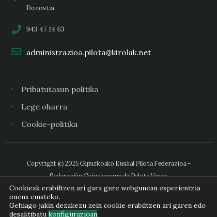
Donostia
943 47 14 63
administrazioa.pilota@kirolak.net
Pribatutasun politika
Lege oharra
Cookie-politika
Copyright (c) 2025 Gipuzkoako Euskal Pilota Federazioa -
Federación Guipuzcoana de Pelota Vasca
Cookieak erabiltzen ari gara gure webgunean esperientzia
onena emateko.
Gehiago jakin dezakezu zein cookie erabiltzen ari garen edo
desaktibatu
konfigurazioan
.