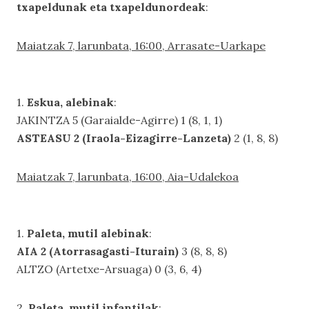
txapeldunak eta txapeldunordeak
:
Maiatzak 7, larunbata, 16:00, Arrasate-Uarkape
1.
Eskua, alebinak
:
JAKINTZA 5 (Garaialde-Agirre) 1 (8, 1, 1)
ASTEASU 2 (Iraola-Eizagirre-Lanzeta)
2 (1, 8, 8)
Maiatzak 7, larunbata, 16:00, Aia-Udalekoa
1.
Paleta, mutil alebinak
:
AIA 2 (Atorrasagasti-Iturain)
3 (8, 8, 8)
ALTZO (Artetxe-Arsuaga) 0 (3, 6, 4)
2.
Paleta, mutil infantilak
: