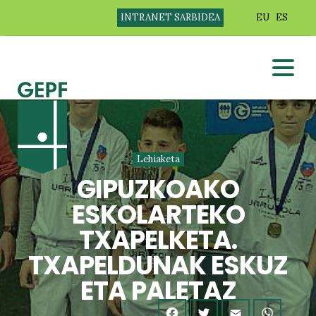
INTRANET SARBIDEA
EU
ES
Lehiaketa
GIPUZKOAKO
ESKOLARTEKO
TXAPELKETA.
TXAPELDUNAK ESKUZ
ETA PALETAZ