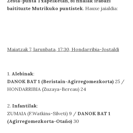
Zesta-punta Txapelketan, bi finalak irabazi
baitituzte Mutrikuko puntistek
. Hauxe jaialdia:
Maiatzak 7, larunbata, 17:30, Hondarribia-Jostaldi
1.
Alebinak
:
DANOK BAT 1 (Beristain-Agirregomezkorta)
25 /
HONDARRIBIA (Zuzaya-Bereau) 24
2.
Infantilak
:
ZUMAIA (F.Watkins-Silveti) 9 /
DANOK BAT 1
(Agirregomezkorta-Otaño)
30