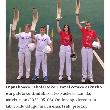
Gipuzkoako Eskolarteko Txapelketako eskuzko
eta paletako finalak
ikusteko aukera izan da,
asteburuan (2022-05-08). Ondorengo lerroetan
laburbildu ditugu finalen
emaitzak, pilotari