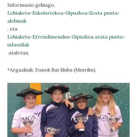
Informazio gehiago,
Lehiaketa-Eskolartekoa-Gipuzkoa-Zesta punta-
alebinak
, eta
Lehiaketa-Errendimendua-Gipuzkoa zesta punta-
infantilak
ataletan.
*Argazkiak: Danok Bat kluba (Mutriku).