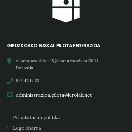
GIPUZKOAKO EUSKAL PILOTA FEDERAZIOA
Anoeta pasealekua 15 (Anoeta estadioa) 20014
Donostia
943 47 14 63
administrazioa.pilota@kirolak.net
Pribatutasun politika
Lege oharra