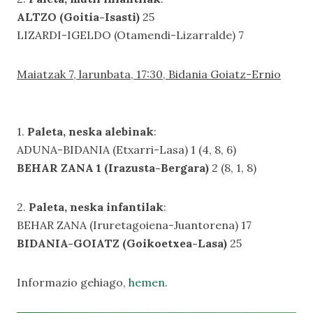
ALTZO (Goitia-Isasti)
25
LIZARDI-IGELDO (Otamendi-Lizarralde) 7
Maiatzak 7, larunbata, 17:30, Bidania Goiatz-Ernio
1.
Paleta, neska alebinak
:
ADUNA-BIDANIA (Etxarri-Lasa) 1 (4, 8, 6)
BEHAR ZANA 1 (Irazusta-Bergara)
2 (8, 1, 8)
2.
Paleta, neska infantilak
:
BEHAR ZANA (Iruretagoiena-Juantorena) 17
BIDANIA-GOIATZ (Goikoetxea-Lasa)
25
Informazio gehiago,
hemen
.