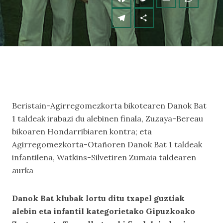
Beristain-Agirregomezkorta bikotearen Danok Bat
1 taldeak irabazi du alebinen finala, Zuzaya-Bereau
bikoaren Hondarribiaren kontra; eta
Agirregomezkorta-Otañoren Danok Bat 1 taldeak
infantilena, Watkins-Silvetiren Zumaia taldearen
aurka
Danok Bat klubak lortu ditu txapel guztiak
alebin eta infantil kategorietako Gipuzkoako