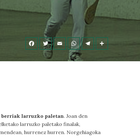
n berriak larruzko paletan
. Joan den
lketako larruzko paletako finalak,
n mendean, hurrenez hurren. Norgehiagoka