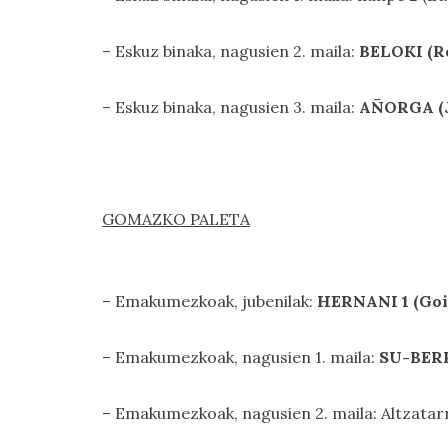
– Eskuz binaka, nagusien 2. maila:
BELOKI (Ro
– Eskuz binaka, nagusien 3. maila:
AÑORGA (J
GOMAZKO PALETA
– Emakumezkoak, jubenilak:
HERNANI 1 (Goi
– Emakumezkoak, nagusien 1. maila:
SU-BERR
– Emakumezkoak, nagusien 2. maila: Altzata