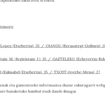
Gipuzkoako Elkarteen Artekoa.
alensoro
 1 (Lopez-Etxeberria) 35 / OIANGU (Berasategi-Goiburu) 2
istain, M.-Begiristain, J.) 35 / GAZTELEKU (Echeverria-Re
D 3 (Eskisabel-Etxeberria) 35 / TXOST (Ayerbe-Mena) 27
kapenak eta gainontzeko informazioa duzue eskuragarri we
sari-banaketako hainbat irudi daude ikusgai.