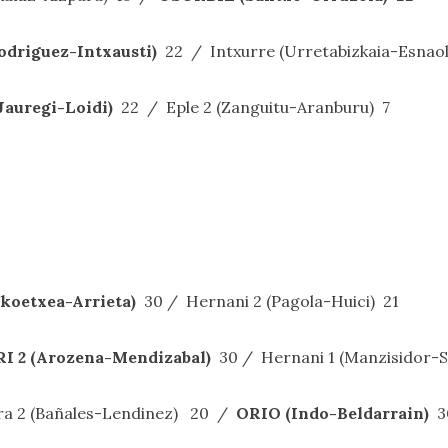
driguez-Intxausti)
22 / Intxurre (Urretabizkaia-Esnaol
auregi-Loidi)
22 / Eple 2 (Zanguitu-Aranburu) 7
koetxea-Arrieta)
30 / Hernani 2 (Pagola-Huici) 21
I 2 (Arozena-Mendizabal)
30 / Hernani 1 (Manzisidor-
rra 2 (Bañales-Lendinez) 20 /
ORIO (Indo-Beldarrain)
3