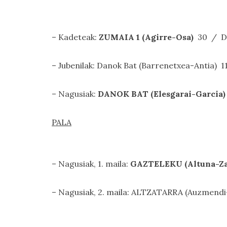
– Kadeteak:
ZUMAIA 1 (Agirre-Osa)
30 / Da
– Jubenilak: Danok Bat (Barrenetxea-Antia) 
– Nagusiak:
DANOK BAT (Elesgarai-Garcia
PALA
– Nagusiak, 1. maila:
GAZTELEKU (Altuna-Za
– Nagusiak, 2. maila: ALTZATARRA (Auzmend