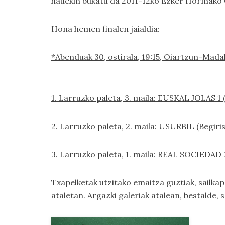
hauekin bukatu da 2011-12ko Ezker Hormako 
Hona hemen finalen jaialdia:
*Abenduak 30, ostirala, 19:15, Oiartzun-Mad
1. Larruzko paleta, 3. maila: EUSKAL JOLAS
2. Larruzko paleta, 2. maila: USURBIL (Begir
3. Larruzko paleta, 1. maila: REAL SOCIEDA
Txapelketak utzitako emaitza guztiak, sail
ataletan.
Argazki galeriak
atalean, bestalde, 