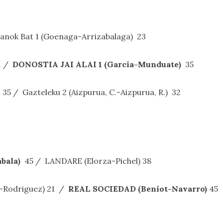
nok Bat 1 (Goenaga-Arrizabalaga) 23
11 /
DONOSTIA JAI ALAI 1 (Garcia-Munduate)
35
)
35 / Gazteleku 2 (Aizpurua, C.-Aizpurua, R.) 32
bala)
45 / LANDARE (Elorza-Pichel) 38
i-Rodriguez) 21 /
REAL SOCIEDAD (Beniot-Navarro)
45