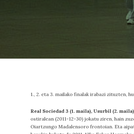
1., 2. eta 3. mailako finalak irabazi zituzten
Real Sociedad 3 (1. maila), Usurbil (2. mail
ostiralean (2011-12-30) jokatu ziren, hain z
Oiartzungo Madalensoro frontoian. Eta aipa