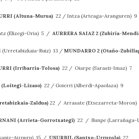
URRI (Altuna-Murua)
22 / Intza (Arteaga-Aranguren) 9
ntz (Elizegi-Oria) 5 /
AURRERA SAIAZ 2 (Zubiria-Mendi
1 (Urretabizkaia-Ruiz) 13 /
MUNDARRO 2 (Otaño-Zubilla
RRI (Irribarria-Tolosa)
22 / Oiarpe (Sarasti-Imaz) 7
(Loitegi-Lizaso)
22 / Goierri (Alberdi-Apaolaza) 9
etabizkaia-Zaldua)
22 / Arrasate (Etxezarreta-Moron) 
NANI (Arrieta-Gorrotxategi)
22 / Ilunpe (Larrañaga-
Etxaniz-Aizpuru) 15 /
USURBIL (Santxo-Urruzola)
22