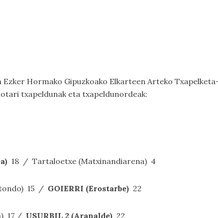
da Ezker Hormako Gipuzkoako Elkarteen Arteko Txapelketa
ilotari txapeldunak eta txapeldunordeak:
a)
18 / Tartaloetxe (Matxinandiarena) 4
ustondo) 15 /
GOIERRI (Erostarbe)
22
a) 17 /
USURBIL 2 (Aranalde)
22