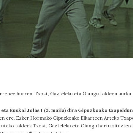
, hurrenez hurren, Txost, Gazteleku eta Oiangu taldeen aurka
a) eta Euskal Jolas 1 (3. maila) dira Gipuzkoako txapeldu
uzen ere, Ezker Hormako Gipuzkoako Elkarteen Arteko Txape
tutako taldeek Txost, Gazteleku eta Oiangu hartu zituzte