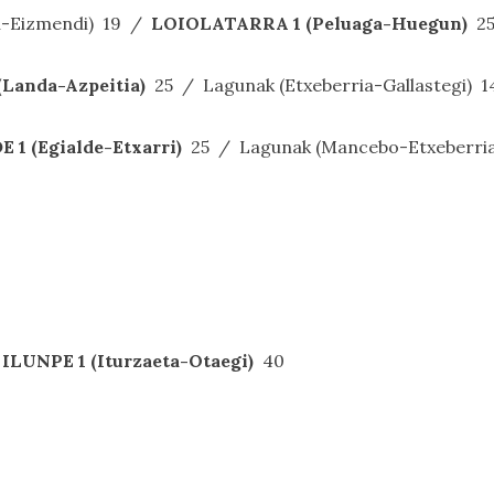
uru-Eizmendi) 19 /
LOIOLATARRA 1 (Peluaga-Huegun)
2
Landa-Azpeitia)
25 / Lagunak (Etxeberria-Gallastegi) 1
 1 (Egialde-Etxarri)
25 / Lagunak (Mancebo-Etxeberria
ILUNPE 1 (Iturzaeta-Otaegi)
40