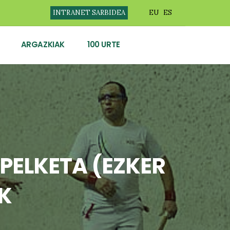
INTRANET SARBIDEA
EU
ES
ARGAZKIAK
100 URTE
PELKETA (EZKER
K