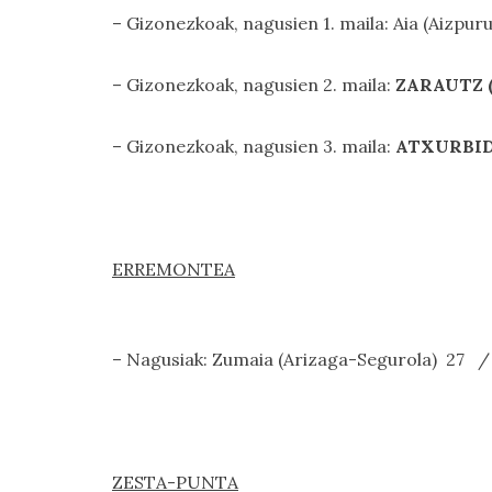
– Gizonezkoak, nagusien 1. maila: Aia (Aizp
– Gizonezkoak, nagusien 2. maila:
ZARAUTZ (
– Gizonezkoak, nagusien 3. maila:
ATXURBIDE
ERREMONTEA
– Nagusiak: Zumaia (Arizaga-Segurola) 27 /
ZESTA-PUNTA