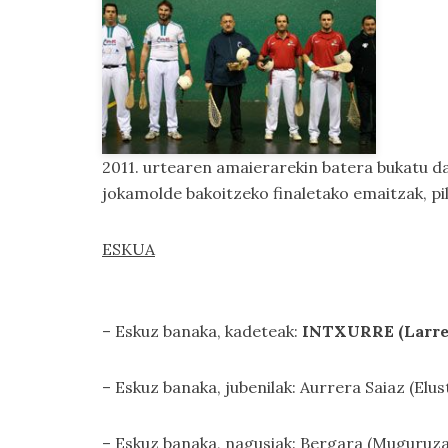
2011. urtearen amaierarekin batera bukatu 
jokamolde bakoitzeko finaletako emaitzak, p
ESKUA
– Eskuz banaka, kadeteak:
INTXURRE (Larre
– Eskuz banaka, jubenilak: Aurrera Saiaz (El
– Eskuz banaka, nagusiak: Bergara (Muguruz