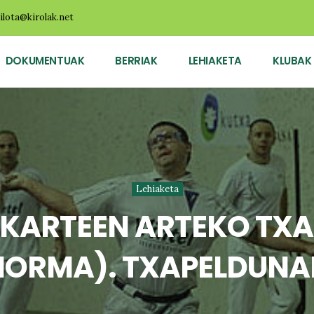
ilota@kirolak.net
DOKUMENTUAK
BERRIAK
LEHIAKETA
KLUBAK
Lehiaketa
KARTEEN ARTEKO TXA
HORMA). TXAPELDUNA