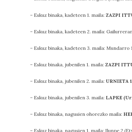
– Eskuz binaka, kadeteen 1. maila:
ZAZPI ITT
– Eskuz binaka, kadeteen 2. maila: Gailurrera
– Eskuz binaka, kadeteen 3. maila: Mundarro 
– Eskuz binaka, jubenilen 1. maila:
ZAZPI ITTU
– Eskuz binaka, jubenilen 2. maila:
URNIETA 1 
– Eskuz binaka, jubenilen 3. maila:
LAPKE (Urr
– Eskuz binaka, nagusien ohorezko maila:
HER
– Eskuz binaka, nagusien 1. maila: Ilunpe 2 (