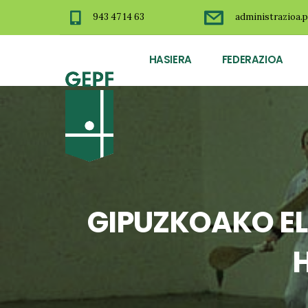
943 47 14 63
administrazioa.p
HASIERA
FEDERAZIOA
GIPUZKOAKO EL