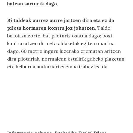
batean sarturik dago
.
Bi taldeak aurrez aurre jartzen dira eta ez da
pilota hormaren kontra joz jokatzen
. Talde
bakoitza zortzi bat pilotariz osatua dago; bost
kantxaratzen dira eta aldaketak egitea onartua
dago. 60 metro inguru luzerako eremutan aritzen
dira pilotariak, normalean estalirik gabeko plazetan,
eta helburua aurkariari eremua irabaztea da.