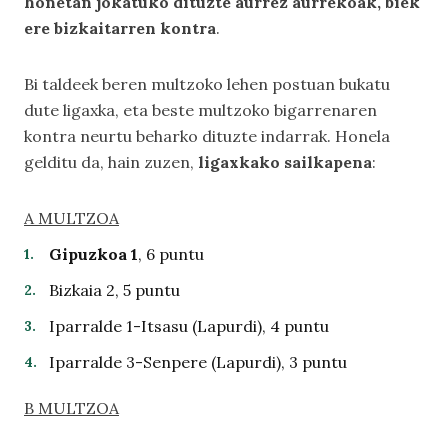
honetan jokatuko dituzte aurrez aurrekoak, biek
ere bizkaitarren kontra
.
Bi taldeek beren multzoko lehen postuan bukatu
dute ligaxka, eta beste multzoko bigarrenaren
kontra neurtu beharko dituzte indarrak. Honela
gelditu da, hain zuzen,
ligaxkako sailkapena
:
A MULTZOA
Gipuzkoa 1
, 6 puntu
Bizkaia 2, 5 puntu
Iparralde 1-Itsasu (Lapurdi), 4 puntu
Iparralde 3-Senpere (Lapurdi), 3 puntu
B MULTZOA