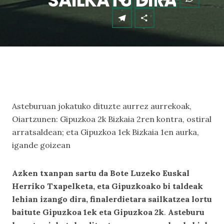
SAILKATU DIRA
Asteburuan jokatuko dituzte aurrez aurrekoak,
Oiartzunen: Gipuzkoa 2k Bizkaia 2ren kontra, ostiral
arratsaldean; eta Gipuzkoa 1ek Bizkaia 1en aurka,
igande goizean
Azken txanpan sartu da Bote Luzeko Euskal
Herriko Txapelketa, eta Gipuzkoako bi taldeak
lehian izango dira, finalerdietara sailkatzea lortu
baitute Gipuzkoa 1ek eta Gipuzkoa 2k
.
Asteburu