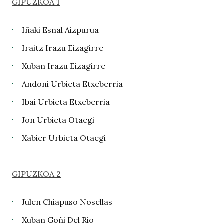
GIPUZKOA 1
Iñaki Esnal Aizpurua
Iraitz Irazu Eizagirre
Xuban Irazu Eizagirre
Andoni Urbieta Etxeberria
Ibai Urbieta Etxeberria
Jon Urbieta Otaegi
Xabier Urbieta Otaegi
GIPUZKOA 2
Julen Chiapuso Nosellas
Xuban Goñi Del Rio