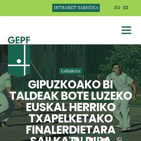
INTRANET SARBIDEA
EU
ES
Lehiaketa
GIPUZKOAKO BI
TALDEAK BOTE LUZEKO
EUSKAL HERRIKO
TXAPELKETAKO
FINALERDIETARA