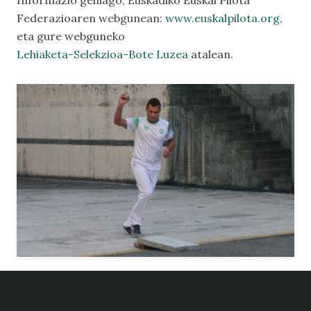
Informazio gehiago, Euskadiko Euskal Pilota
Federazioaren webgunean:
www.euskalpilota.org
,
eta gure webguneko
Lehiaketa-Selekzioa-Bote Luzea
atalean.