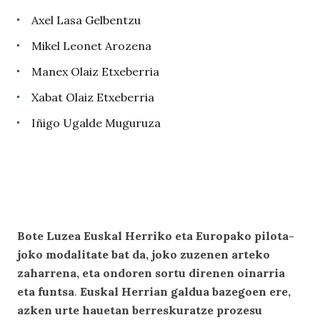
Axel Lasa Gelbentzu
Mikel Leonet Arozena
Manex Olaiz Etxeberria
Xabat Olaiz Etxeberria
Iñigo Ugalde Muguruza
Bote Luzea Euskal Herriko eta Europako pilota-
joko modalitate bat da, joko zuzenen arteko
zaharrena, eta ondoren sortu direnen oinarria
eta funtsa
.
Euskal Herrian galdua bazegoen ere,
azken urte hauetan berreskuratze prozesu