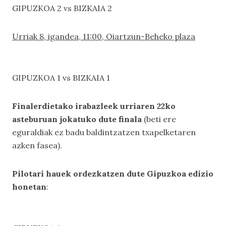
GIPUZKOA 2 vs BIZKAIA 2
Urriak 8, igandea, 11:00, Oiartzun-Beheko plaza
GIPUZKOA 1 vs BIZKAIA 1
Finalerdietako irabazleek urriaren 22ko
asteburuan jokatuko dute finala
(beti ere
eguraldiak ez badu baldintzatzen txapelketaren
azken fasea).
Pilotari hauek ordezkatzen dute Gipuzkoa edizio
honeta
n
: