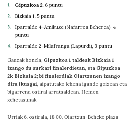
Gipuzkoa 2
, 6 puntu
Bizkaia 1, 5 puntu
Iparralde 4-Amikuze (Nafarroa Beherea), 4
puntu
Iparralde 2-Milafranga (Lapurdi), 3 puntu
Gauzak honela,
Gipuzkoa 1 taldeak Bizkaia 1
izango du aurkari finalerdietan, eta Gipuzkoa
2k
Bizkaia 2; bi finalerdiak Oiartzunen izango
dira ikusgai
, aipatutako lehena igande goizean eta
bigarrena ostiral arratsaldean. Hemen
xehetasunak:
Urriak 6, ostirala, 18:00, Oiartzun-Beheko plaza