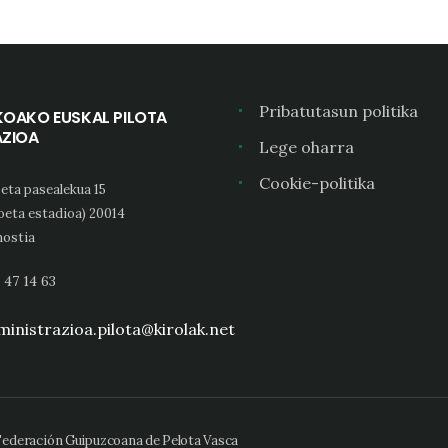
Pribatutasun politika
KOAKO EUSKAL PILOTA
AZIOA
Lege oharra
Cookie-politika
eta pasealekua 15
oeta estadioa) 20014
ostia
 47 14 63
inistrazioa.pilota@kirolak.net
 Federación Guipuzcoana de Pelota Vasca