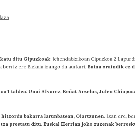
laza
okatu ditu Gipuzkoak
: lehendabizikoan Gipuzkoa 2 Lapurd
 berriz ere Bizkaia izango du aurkari.
Baina oraindik ez d
 1 taldea: Unai Alvarez, Beñat Arzelus, Julen Chiapuso, 
ta hitzordu bakarra larunbatean, Oiartzunen
. Izan ere, b
tza prestatu ditu
.
Euskal Herrian joko zuzenak berresk