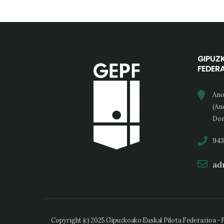
GIPUZ
FEDER
Ano
(An
Don
943
adm
Copyright (c) 2025 Gipuzkoako Euskal Pilota Federazioa -