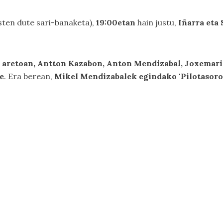
sten dute sari-banaketa),
19:00etan
hain justu,
Iñarra eta 
o aretoan, Antton Kazabon, Anton Mendizabal, Joxemari
e
. Era berean,
Mikel Mendizabalek egindako 'Pilotasoro