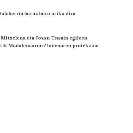
Salaberria buruz buru ariko dira
 Mitxelena eta Joxan Unsain egileen
tik Madalensorora' bideoaren proiekzioa