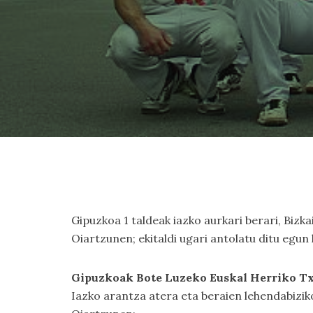
Gipuzkoa 1 taldeak iazko aurkari berari, Bizka
Oiartzunen; ekitaldi ugari antolatu ditu egun
Gipuzkoak Bote Luzeko Euskal Herriko Txa
Iazko arantza atera eta beraien lehendabiziko