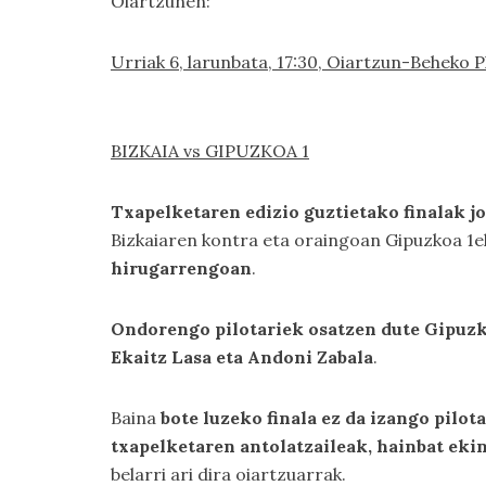
Oiartzunen:
Urriak 6, larunbata, 17:30, Oiartzun-Beheko P
BIZKAIA vs GIPUZKOA 1
Txapelketaren edizio guztietako finalak j
Bizkaiaren kontra eta oraingoan Gipuzkoa 1ek
hirugarrengoan
.
Ondorengo pilotariek osatzen dute Gipuzkoa
Ekaitz Lasa eta Andoni Zabala
.
Baina
bote luzeko finala ez da izango pilo
txapelketaren antolatzaileak, hainbat ekin
belarri ari dira oiartzuarrak.