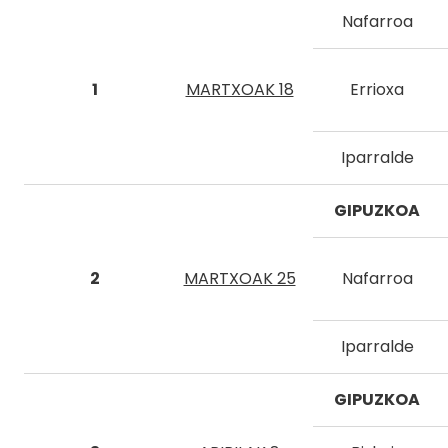
Nafarroa
1
MARTXOAK 18
Errioxa
Iparralde
GIPUZKOA
2
MARTXOAK 25
Nafarroa
Iparralde
GIPUZKOA