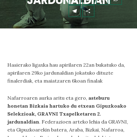
JARDUNALDIAN
Hasierako ligaxka hau apirilaren 22an bukatuko da,
apirilaren 29ko jardunaldian jokatuko dituzte
finalerdiak, eta maiatzaren 6koan finalak
Nafarroaren aurka aritu eta gero,
asteburu
honetan Bizkaia hartuko du etxean Gipuzkoako
Selekzioak, GRAVNI Txapelketaren 2.
jardunaldian
. Federazioen arteko lehia da GRAVNI,
eta Gipuzkoarekin batera, Araba, Bizkai, Nafarroa,