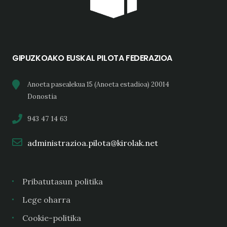
GIPUZKOAKO EUSKAL PILOTA FEDERAZIOA
Anoeta pasealekua 15 (Anoeta estadioa) 20014
Donostia
943 47 14 63
administrazioa.pilota@kirolak.net
Pribatutasun politika
Lege oharra
Cookie-politika