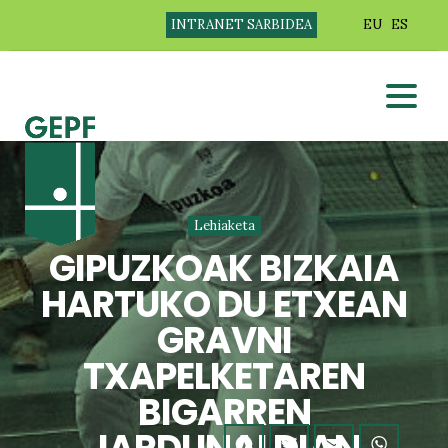
INTRANET SARBIDEA
EU
ES
Lehiaketa
GIPUZKOAK BIZKAIA
HARTUKO DU ETXEAN
GRAVNI
TXAPELKETAREN
BIGARREN