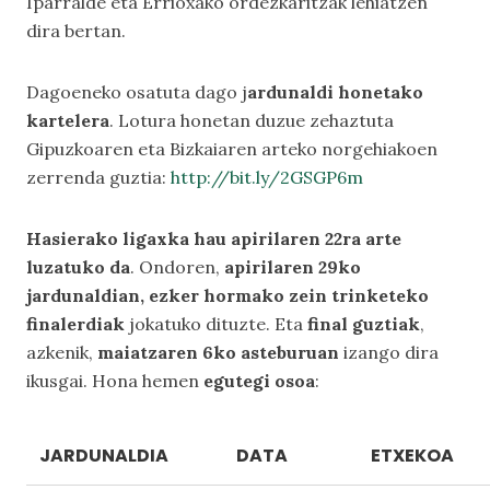
Iparralde eta Errioxako ordezkaritzak lehiatzen
dira bertan.
Dagoeneko osatuta dago j
ardunaldi honetako
kartelera
. Lotura honetan duzue zehaztuta
Gipuzkoaren eta Bizkaiaren arteko norgehiakoen
zerrenda guztia:
http://bit.ly/2GSGP6m
Hasierako ligaxka hau apirilaren 22ra arte
luzatuko da
. Ondoren,
apirilaren 29ko
jardunaldian, ezker hormako zein trinketeko
finalerdiak
jokatuko dituzte. Eta
final guztiak
,
azkenik,
maiatzaren 6ko asteburuan
izango dira
ikusgai. Hona hemen
egutegi osoa
:
JARDUNALDIA
DATA
ETXEKOA