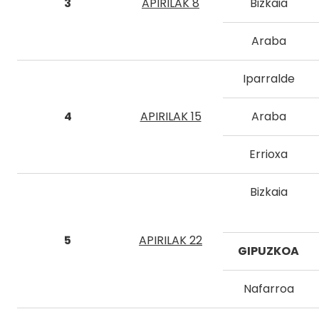
3
APIRILAK 8
Bizkaia
Araba
Iparralde
4
APIRILAK 15
Araba
Errioxa
Bizkaia
5
APIRILAK 22
GIPUZKOA
Nafarroa