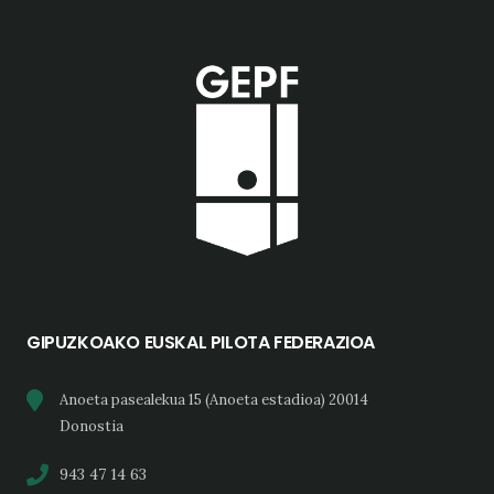
GIPUZKOAKO EUSKAL PILOTA FEDERAZIOA
Anoeta pasealekua 15 (Anoeta estadioa) 20014
Donostia
943 47 14 63