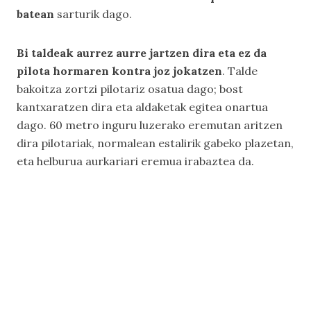
batean
sarturik dago.
Bi taldeak aurrez aurre jartzen dira eta ez da
pilota hormaren kontra joz jokatzen
. Talde
bakoitza zortzi pilotariz osatua dago; bost
kantxaratzen dira eta aldaketak egitea onartua
dago. 60 metro inguru luzerako eremutan aritzen
dira pilotariak, normalean estalirik gabeko plazetan,
eta helburua aurkariari eremua irabaztea da.