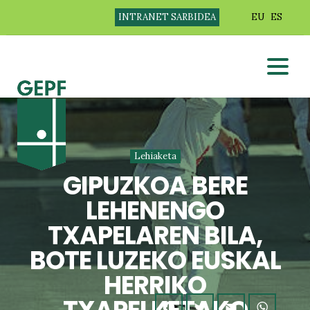
INTRANET SARBIDEA
EU
ES
Lehiaketa
GIPUZKOA BERE
LEHENENGO
TXAPELAREN BILA,
BOTE LUZEKO EUSKAL
HERRIKO