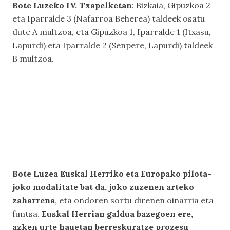
Bote Luzeko IV. Txapelketan
: Bizkaia, Gipuzkoa 2
eta Iparralde 3 (Nafarroa Beherea) taldeek osatu
dute A multzoa, eta Gipuzkoa 1, Iparralde 1 (Itxasu,
Lapurdi) eta Iparralde 2 (Senpere, Lapurdi) taldeek
B multzoa.
Bote Luzea Euskal Herriko eta Europako pilota-
joko modalitate bat da, joko zuzenen arteko
zaharrena
, eta ondoren sortu direnen oinarria eta
funtsa.
Euskal Herrian galdua bazegoen ere,
azken urte hauetan berreskuratze prozesu