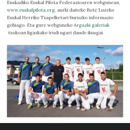
Euskadiko Euskal Pilota Federazioaren webgunean,
www.euskalpilota.org
, aurki daiteke Bote Luzeko
Euskal Herriko Txapelketari buruzko informazio
gehiago. Eta gure webguneko
Argazki galeriak
txokoan ligaxkako irudi ugari daude ikusgai.