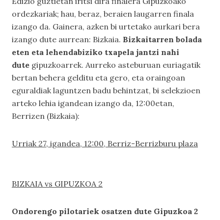
Edizio guztietan iritsi dira finalera Gipuzkoako
ordezkariak; hau, beraz, beraien laugarren finala
izango da. Gainera, azken bi urtetako aurkari bera
izango dute aurrean: Bizkaia.
Bizkaitarren bolada
eten eta lehendabiziko txapela jantzi nahi
dute
gipuzkoarrek. Aurreko asteburuan euriagatik
bertan behera gelditu eta gero, eta oraingoan
eguraldiak laguntzen badu behintzat, bi selekzioen
arteko lehia igandean izango da, 12:00etan,
Berrizen (Bizkaia):
Urriak 27, igandea, 12:00, Berriz-Berrizburu plaza
BIZKAIA vs GIPUZKOA 2
Ondorengo pilotariek osatzen dute Gipuzkoa 2