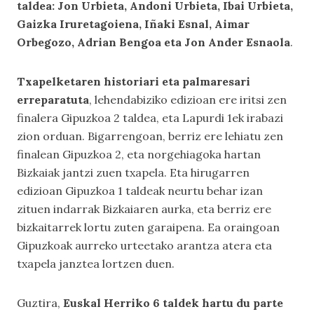
taldea: Jon Urbieta, Andoni Urbieta, Ibai Urbieta,
Gaizka Iruretagoiena, Iñaki Esnal, Aimar
Orbegozo, Adrian Bengoa eta Jon Ander Esnaola
.
Txapelketaren historiari eta palmaresari
erreparatuta
, lehendabiziko edizioan ere iritsi zen
finalera Gipuzkoa 2 taldea, eta Lapurdi 1ek irabazi
zion orduan. Bigarrengoan, berriz ere lehiatu zen
finalean Gipuzkoa 2, eta norgehiagoka hartan
Bizkaiak jantzi zuen txapela. Eta hirugarren
edizioan Gipuzkoa 1 taldeak neurtu behar izan
zituen indarrak Bizkaiaren aurka, eta berriz ere
bizkaitarrek lortu zuten garaipena. Ea oraingoan
Gipuzkoak aurreko urteetako arantza atera eta
txapela janztea lortzen duen.
Guztira,
Euskal Herriko 6 taldek hartu du parte