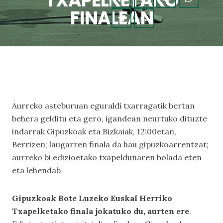
TXAPELKETAKO
FINALEAN
Aurreko asteburuan eguraldi txarragatik bertan
behera gelditu eta gero, igandean neurtuko dituzte
indarrak Gipuzkoak eta Bizkaiak, 12:00etan,
Berrizen; laugarren finala da hau gipuzkoarrentzat;
aurreko bi edizioetako txapeldunaren bolada eten
eta lehendab
Gipuzkoak Bote Luzeko Euskal Herriko
Txapelketako finala jokatuko du, aurten ere
.