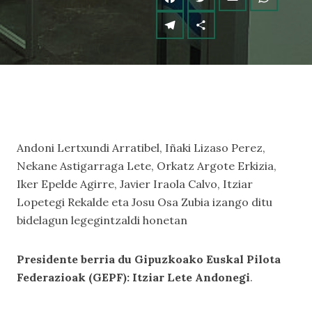
Andoni Lertxundi Arratibel, Iñaki Lizaso Perez,
Nekane Astigarraga Lete, Orkatz Argote Erkizia,
Iker Epelde Agirre, Javier Iraola Calvo, Itziar
Lopetegi Rekalde eta Josu Osa Zubia izango ditu
bidelagun legegintzaldi honetan
Presidente berria du Gipuzkoako Euskal Pilota
Federazioak (GEPF): Itziar Lete Andonegi
.