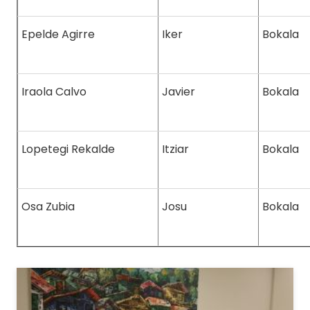
Epelde Agirre
Iker
Bokala
Iraola Calvo
Javier
Bokala
Lopetegi Rekalde
Itziar
Bokala
Osa Zubia
Josu
Bokala