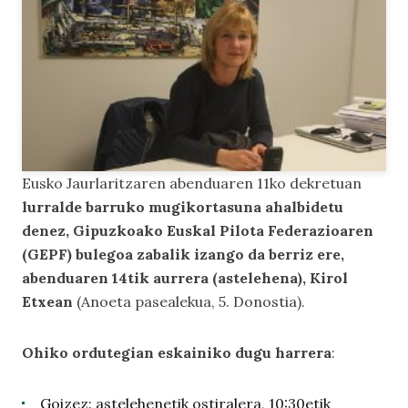
Eusko Jaurlaritzaren abenduaren 11ko dekretuan
lurralde barruko mugikortasuna ahalbidetu
denez, Gipuzkoako Euskal Pilota Federazioaren
(GEPF) bulegoa zabalik izango da berriz ere,
abenduaren 14tik aurrera (astelehena), Kirol
Etxean
(Anoeta pasealekua, 5. Donostia).
Ohiko ordutegian eskainiko dugu harrera
:
Goizez
: astelehenetik ostiralera, 10:30etik