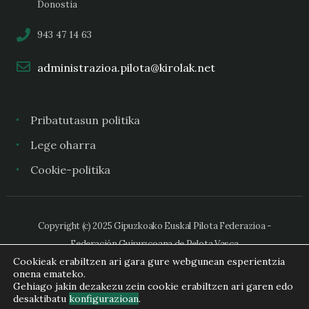
Donostia
943 47 14 63
administrazioa.pilota@kirolak.net
Pribatutasun politika
Lege oharra
Cookie-politika
Copyright (c) 2025 Gipuzkoako Euskal Pilota Federazioa -
Federación Guipuzcoana de Pelota Vasca
Cookieak erabiltzen ari gara gure webgunean esperientzia
onena emateko.
Gehiago jakin dezakezu zein cookie erabiltzen ari garen edo
desaktibatu
konfigurazioan
.