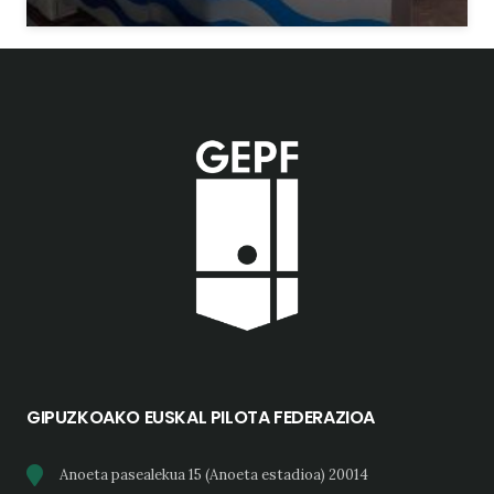
GIPUZKOAKO EUSKAL PILOTA FEDERAZIOA
Anoeta pasealekua 15 (Anoeta estadioa) 20014