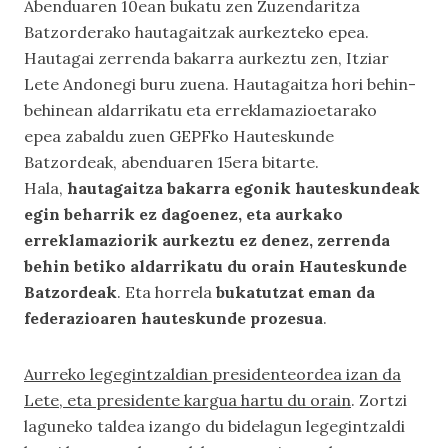
Abenduaren 10ean bukatu zen Zuzendaritza
Batzorderako hautagaitzak aurkezteko epea.
Hautagai zerrenda bakarra aurkeztu zen, Itziar
Lete Andonegi buru zuena. Hautagaitza hori behin-
behinean aldarrikatu eta erreklamazioetarako
epea zabaldu zuen GEPFko Hauteskunde
Batzordeak, abenduaren 15era bitarte.
Hala,
hautagaitza bakarra egonik hauteskundeak
egin beharrik ez dagoenez, eta aurkako
erreklamaziorik aurkeztu ez denez, zerrenda
behin betiko aldarrikatu du orain Hauteskunde
Batzordeak
. Eta horrela
bukatutzat eman da
federazioaren hauteskunde prozesua
.
Aurreko legegintzaldian presidenteordea izan da
Lete, eta presidente kargua hartu du orain
. Zortzi
laguneko taldea izango du bidelagun legegintzaldi