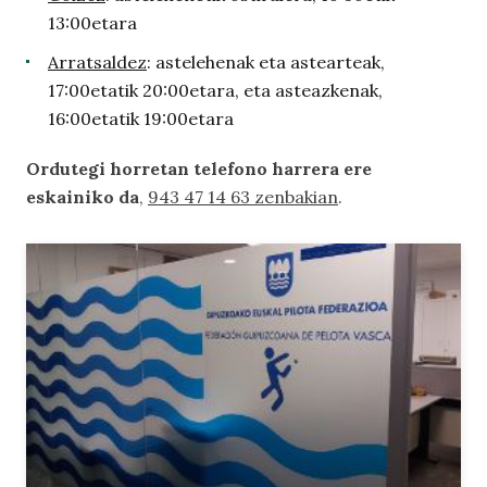
13:00etara
Arratsaldez
: astelehenak eta astearteak,
17:00etatik 20:00etara, eta asteazkenak,
16:00etatik 19:00etara
Ordutegi horretan telefono harrera ere
eskainiko da
,
943 47 14 63 zenbakian
.