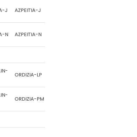
A-J
AZPEITIA-J
Eskua
A-N
AZPEITIA-N
Eskua
IN-
ORDIZIA-LP
Pala
IN-
ORDIZIA-PM
Pala