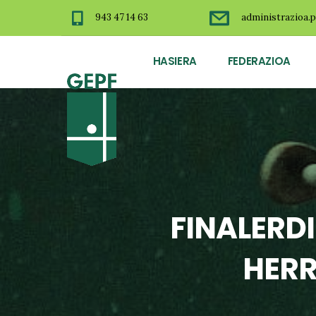
943 47 14 63
administrazioa.p
HASIERA
FEDERAZIOA
FINALERD
HERR