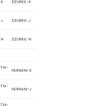
-K
ZIZURKIL-K
Eskua
-J
ZIZURKIL-J
Eskua
-N
ZIZURKIL-N
Eskua
TIA-
HERNANI-K
Eskua
TIA-
HERNANI-J
Eskua
TIA-