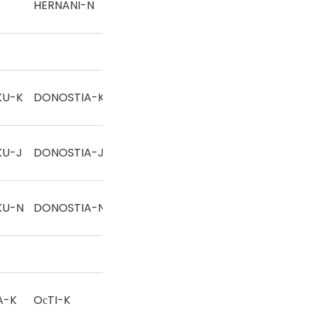
HERNANI-N
Eskua
Zesta
KU-K
DONOSTIA-K
punta
Zesta
KU-J
DONOSTIA-J
punta
Zesta
KU-N
DONOSTIA-N
punta
A-K
OсTI-K
Eskua