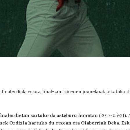
 finalerdiak; eskuz, final-zortzirenen joanekoak jokatuko d
inalerdietan sartuko da asteburu honetan
(2017-05-21). 
ek Ordizia hartuko du etxean eta Olaberriak Deba
.
Esk