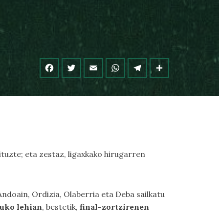
ituzte; eta zestaz, ligaxkako hirugarren
Andoain, Ordizia, Olaberria eta Deba sailkatu
uko lehian
, bestetik,
final-zortzirenen