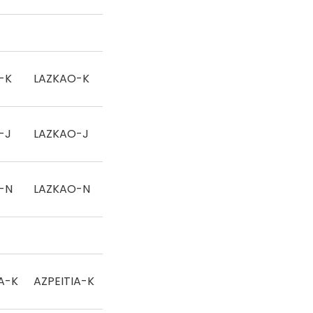
-K
LAZKAO-K
Eskua
-J
LAZKAO-J
Eskua
-N
LAZKAO-N
Eskua
A-K
AZPEITIA-K
Eskua