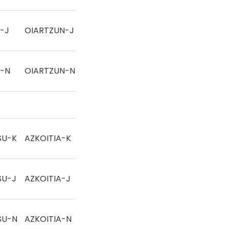
-J
OIARTZUN-J
Eskua
-N
OIARTZUN-N
Eskua
SU-K
AZKOITIA-K
Eskua
SU-J
AZKOITIA-J
Eskua
SU-N
AZKOITIA-N
Eskua