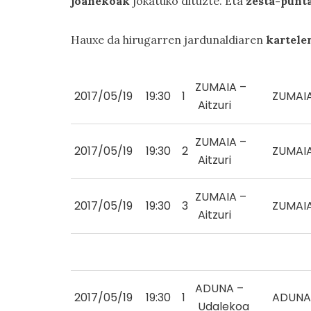
joanekoak
jokatuko dituzte. Eta
zesta-punt
Hauxe da hirugarren jardunaldiaren
kartele
ZUMAIA –
2017/05/19
19:30
1
ZUMAI
Aitzuri
ZUMAIA –
2017/05/19
19:30
2
ZUMAI
Aitzuri
ZUMAIA –
2017/05/19
19:30
3
ZUMAI
Aitzuri
ADUNA –
2017/05/19
19:30
1
ADUNA
Udalekoa