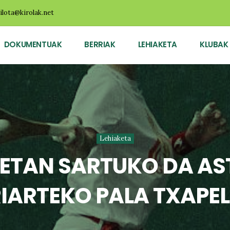
ilota@kirolak.net
DOKUMENTUAK
BERRIAK
LEHIAKETA
KLUBAK
Lehiaketa
IETAN SARTUKO DA A
IARTEKO PALA TXAPE