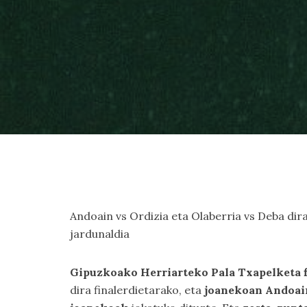
Andoain vs Ordizia eta Olaberria vs Deba dira
jardunaldia
Gipuzkoako Herriarteko Pala Txapelketa f
dira finalerdietarako, eta
joanekoan Andoain