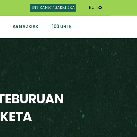
INTRANET SARBIDEA
EU
ES
ARGAZKIAK
100 URTE
STEBURUAN
LKETA