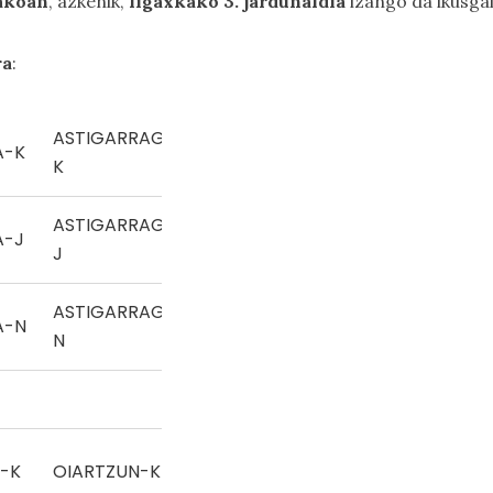
akoan
, azkenik,
ligaxkako 3. jardunaldia
izango da ikusgai
ra
:
ASTIGARRAGA-
A-K
Eskua
K
ASTIGARRAGA-
A-J
Eskua
J
ASTIGARRAGA-
A-N
Eskua
N
-K
OIARTZUN-K
Eskua