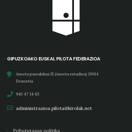
GIPUZKOAKO EUSKAL PILOTA FEDERAZIOA
Anoeta pasealekua 15 (Anoeta estadioa) 20014
Donostia
943 47 14 63
administrazioa.pilota@kirolak.net
Pribatutasun politika