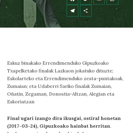
Eskuz binakako Errendimenduko Gipuzkoako
Txapelketako finalak Lazkaon jokatuko dituzte;
Eskolarteko eta Errendimenduko zesta-puntakoak,
Zumaian; eta Udaberri Sariko finalak Zumaian,
Oñatin, Zegaman, Donostia-Altzan, Alegian eta
Eskoriatzan
Final ugari izango dira ikusgai, ostiral honetan
(2017-03-24), Gipuzkoako hainbat herritan
.