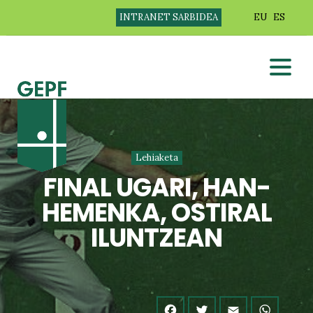
INTRANET SARBIDEA
EU
ES
Lehiaketa
FINAL UGARI, HAN-
HEMENKA, OSTIRAL
ILUNTZEAN