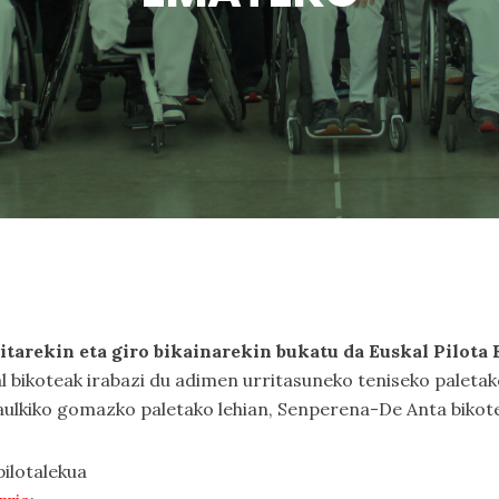
litarekin eta giro bikainarekin bukatu da Euskal Pilot
al bikoteak irabazi du adimen urritasuneko teniseko paletak
ulkiko gomazko paletako lehian, Senperena-De Anta bikotea
pilotalekua