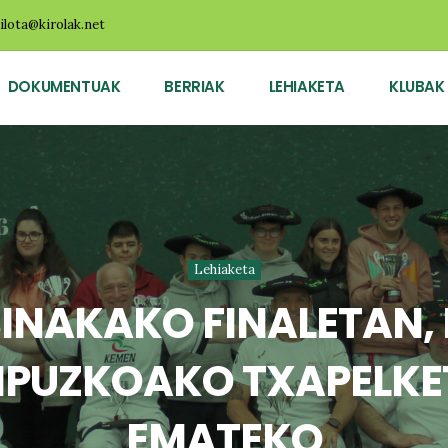
ilota@kirolak.net
DOKUMENTUAK
BERRIAK
LEHIAKETA
KLUBAK
Lehiaketa
BINAKAKO FINALETAN, 
IPUZKOAKO TXAPELKE
EMATEKO