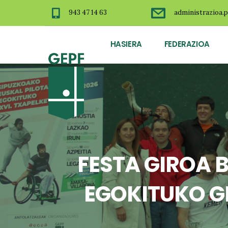
943 47 14 63
administrazioa.p
HASIERA
FEDERAZIOA
FESTA GIROA 
EGOKITUKO G