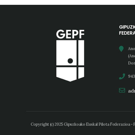
GIPUZ
FEDER
Ano
(An
Don
943
adm
Copyright (c) 2025 Gipuzkoako Euskal Pilota Federazioa -