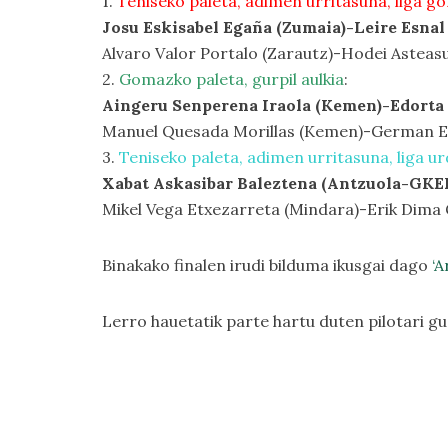
1.
Teniseko paleta, adimen urritasuna, liga go
Josu Eskisabel Egaña (Zumaia)-Leire Esnal
Alvaro Valor Portalo (Zarautz)-Hodei Asteas
2.
Gomazko paleta, gurpil aulkia
:
Aingeru Senperena Iraola (Kemen)-Edorta
Manuel Quesada Morillas (Kemen)-German El
3.
Teniseko paleta, adimen urritasuna, liga ur
Xabat Askasibar Baleztena (Antzuola-GKE
Mikel Vega Etxezarreta (Mindara)-Erik Dima
Binakako finalen irudi bilduma ikusgai dago
‘A
Lerro hauetatik parte hartu duten pilotari g