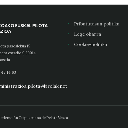
Pribatutasun politika
KOAKO EUSKAL PILOTA
AZIOA
Lege oharra
Cookie-politika
eta pasealekua 15
oeta estadioa) 20014
ostia
 47 14 63
inistrazioa.pilota@kirolak.net
 Federación Guipuzcoana de Pelota Vasca