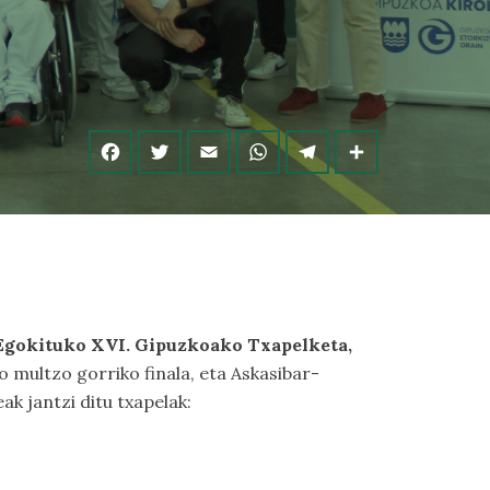
a Egokituko XVI. Gipuzkoako Txapelketa,
o multzo gorriko finala, eta Askasibar-
k jantzi ditu txapelak: