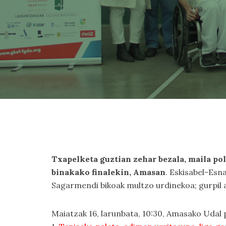
Txapelketa guztian zehar bezala, maila po
binakako finalekin, Amasan
. Eskisabel-Esn
Sagarmendi bikoak multzo urdinekoa; gurpil a
Maiatzak 16, larunbata, 10:30, Amasako Udal 