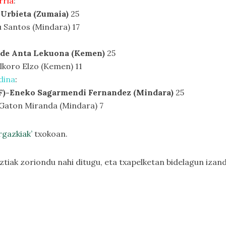
rria
:
 Urbieta (Zumaia)
25
u Santos (Mindara) 17
 de Anta Lekuona (Kemen)
25
koro Elzo (Kemen) 11
dina
:
F)-Eneko Sagarmendi Fernandez (Mindara)
25
 Gaton Miranda (Mindara) 7
rgazkiak’
txokoan.
uztiak zoriondu nahi ditugu, eta txapelketan bidelagun iza