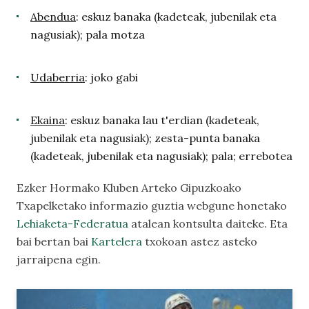
Abendua
: eskuz banaka (kadeteak, jubenilak eta
nagusiak); pala motza
Udaberria
: joko gabi
Ekaina
: eskuz banaka lau t'erdian (kadeteak,
jubenilak eta nagusiak); zesta-punta banaka
(kadeteak, jubenilak eta nagusiak); pala; errebotea
Ezker Hormako Kluben Arteko Gipuzkoako
Txapelketako informazio guztia webgune honetako
Lehiaketa-Federatua
atalean kontsulta daiteke. Eta
bai bertan bai
Kartelera
txokoan astez asteko
jarraipena egin.