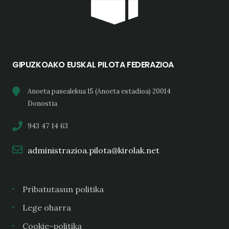
GIPUZKOAKO EUSKAL PILOTA FEDERAZIOA
Anoeta pasealekua 15 (Anoeta estadioa) 20014
Donostia
943 47 14 63
administrazioa.pilota@kirolak.net
Pribatutasun politika
Lege oharra
Cookie-politika