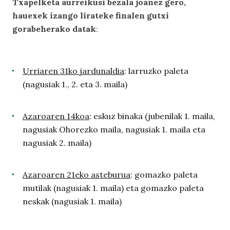
Txapelketa aurreikusi bezala joanez gero,
hauexek izango lirateke finalen gutxi
gorabeherako datak
:
Urriaren 31ko jardunaldia
: larruzko paleta
(nagusiak 1., 2. eta 3. maila)
Azaroaren 14koa
: eskuz binaka (jubenilak 1. maila,
nagusiak Ohorezko maila, nagusiak 1. maila eta
nagusiak 2. maila)
Azaroaren 21eko asteburua
: gomazko paleta
mutilak (nagusiak 1. maila) eta gomazko paleta
neskak (nagusiak 1. maila)