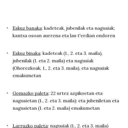
Eskuz banaka
: kadeteak, jubenilak eta nagusiak;
kantxa osoan aurrena eta lau t'erdian ondoren
Eskuz binaka
: kadeteak (1., 2. eta 3. maila),
jubenilak (1. eta 2. maila) eta nagusiak
(Ohorezkoak, 1., 2. eta 3. maila), eta nagusiak
emakumetan
Gomazko paleta
: 22 urtez azpikoetan eta
nagusietan (1., 2. eta 3. maila); eta jubeniletan eta
nagusietan (1. eta 2. maila) emakumetan
Larruzko paleta
: nagusiak (1., 2. eta 3. maila)