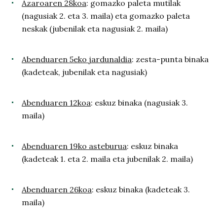
Azaroaren 28koa
: gomazko paleta mutilak
(nagusiak 2. eta 3. maila) eta gomazko paleta
neskak (jubenilak eta nagusiak 2. maila)
Abenduaren 5eko jardunaldia
: zesta-punta binaka
(kadeteak, jubenilak eta nagusiak)
Abenduaren 12koa
: eskuz binaka (nagusiak 3.
maila)
Abenduaren 19ko asteburua
: eskuz binaka
(kadeteak 1. eta 2. maila eta jubenilak 2. maila)
Abenduaren 26koa
: eskuz binaka (kadeteak 3.
maila)