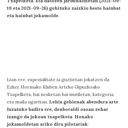
Txapelketa. Eta datozen jardunaldietan (2021-09-
19 eta 2021-09-26) gehituko zaizkio beste hainbat
eta hainbat jokamolde
.
Izan ere, espezialitate ia guztietan jokatzen da
Ezker Hormako Kluben Arteko Gipuzkoako
Txapelketa, bai nesketan bai mutiletan, kategoria
eta maila ugaritan.
Lehia gehienak abendura arte
luzatuko badira ere, denboraldi osoan zehar
izango da jokoan txapelketa
.
Honako
jokamoldetan ariko dira pilotariak
: