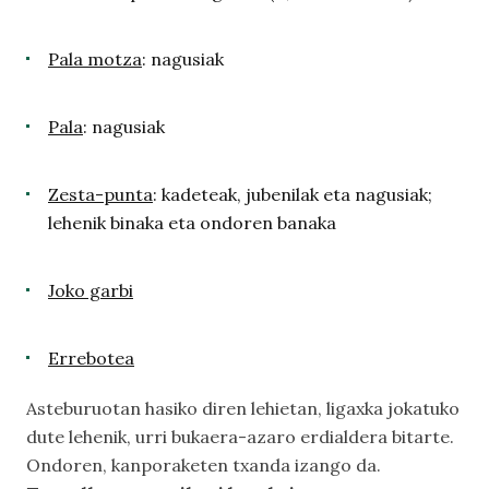
Pala motza
: nagusiak
Pala
: nagusiak
Zesta-punta
: kadeteak, jubenilak eta nagusiak;
lehenik binaka eta ondoren banaka
Joko garbi
Errebotea
Asteburuotan hasiko diren lehietan, ligaxka jokatuko
dute lehenik, urri bukaera-azaro erdialdera bitarte.
Ondoren, kanporaketen txanda izango da.