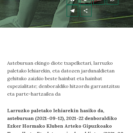
Asteburuan ekingo diote txapelketari, larruzko
paletako lehiarekin, eta datozen jardunaldietan
gehituko zaizkio beste hainbat eta hainbat
espezialitate; denboraldiko hitzordu garrantzitsu
eta parte-hartzailea da
Larruzko paletako lehiarekin hasiko da,
asteburuan (2021-09-12), 2021-22 denboraldiko
Ezker Hormako Kluben Arteko Gipuzkoako