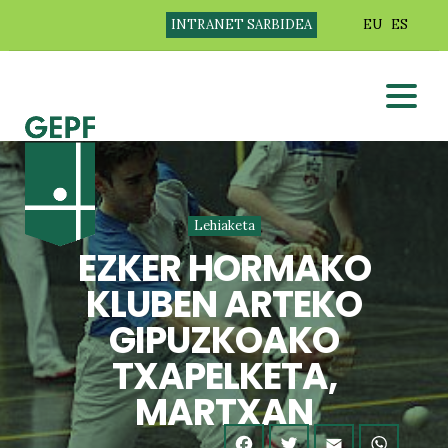
INTRANET SARBIDEA
EU
ES
Lehiaketa
EZKER HORMAKO
KLUBEN ARTEKO
GIPUZKOAKO
TXAPELKETA,
MARTXAN