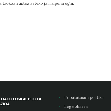
ra
txokoan astez asteko jarraipena egin.
Pribatutasun politika
KOAKO EUSKAL PILOTA
AZIOA
Lege oharra