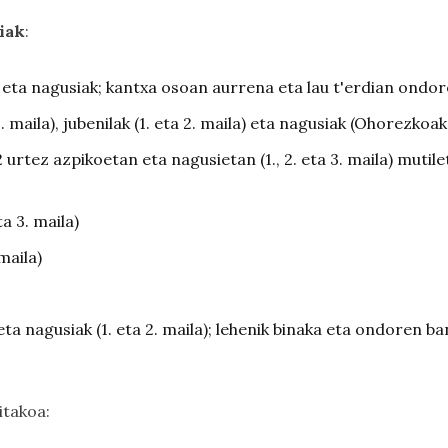
riak
:
k eta nagusiak; kantxa osoan aurrena eta lau t'erdian ondo
3. maila), jubenilak (1. eta 2. maila) eta nagusiak (Ohorezkoak, 
2 urtez azpikoetan eta nagusietan (1., 2. eta 3. maila) mutilet
ta 3. maila)
 maila)
 eta nagusiak (1. eta 2. maila); lehenik binaka eta ondoren b
itakoa: