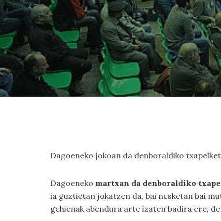
Dagoeneko jokoan da denboraldiko txapelketa 
Dagoeneko
martxan da denboraldiko txape
ia guztietan jokatzen da, bai nesketan bai mut
gehienak abendura arte izaten badira ere, d