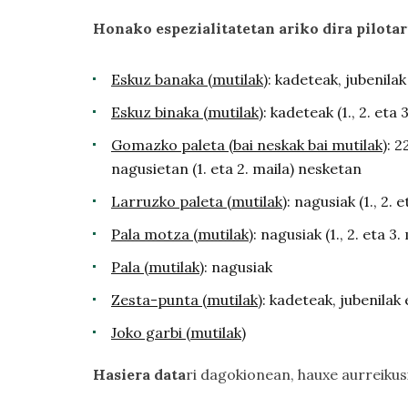
Honako espezialitatetan ariko dira pilota
Eskuz banaka (mutilak)
: kadeteak, jubenila
Eskuz binaka (mutilak)
: kadeteak (1., 2. eta 
Gomazko paleta (bai neskak bai mutilak)
: 2
nagusietan (1. eta 2. maila) nesketan
Larruzko paleta (mutilak)
: nagusiak (1., 2. e
Pala motza (mutilak)
: nagusiak (1., 2. eta 3.
Pala (mutilak)
: nagusiak
Zesta-punta (mutilak)
: kadeteak, jubenilak
Joko garbi (mutilak)
Hasiera data
ri dagokionean, hauxe aurreikus