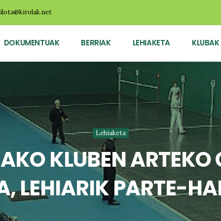
ilota@kirolak.net
DOKUMENTUAK
BERRIAK
LEHIAKETA
KLUBAK
Lehiaketa
AKO KLUBEN ARTEKO
A, LEHIARIK PARTE-HA