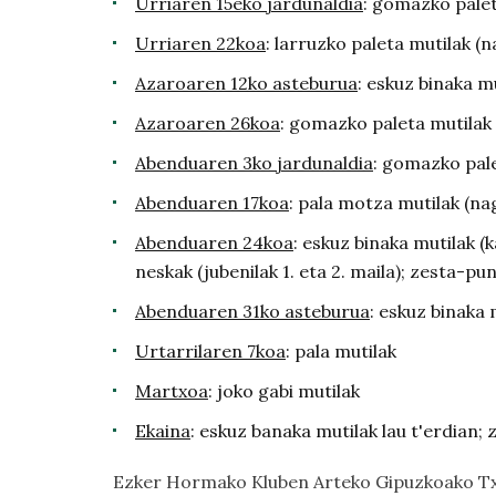
Urriaren 15eko jardunaldia
: gomazko paleta
Urriaren 22koa
: larruzko paleta mutilak (na
Azaroaren 12ko asteburua
: eskuz binaka mu
Azaroaren 26koa
: gomazko paleta mutilak (
Abenduaren 3ko jardunaldia
: gomazko pale
Abenduaren 17koa
: pala motza mutilak (nagu
Abenduaren 24koa
: eskuz binaka mutilak (
neskak (jubenilak 1. eta 2. maila); zesta-pu
Abenduaren 31ko asteburua
: eskuz binaka 
Urtarrilaren 7koa
: pala mutilak
Martxoa
: joko gabi mutilak
Ekaina
: eskuz banaka mutilak lau t'erdian;
Ezker Hormako Kluben Arteko Gipuzkoako T