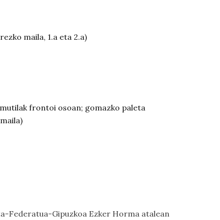
rezko maila, 1.a eta 2.a)
ka mutilak frontoi osoan; gomazko paleta
 maila)
ta-Federatua-Gipuzkoa Ezker Horma
atalean