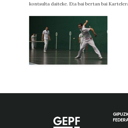
kontsulta daiteke. Eta bai bertan bai
Kartele
GIPUZ
FEDER