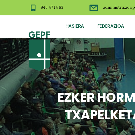
943 47 14 63
administrazioa.p
HASIERA
FEDERAZIOA
EZKER HORM
TXAPELKET