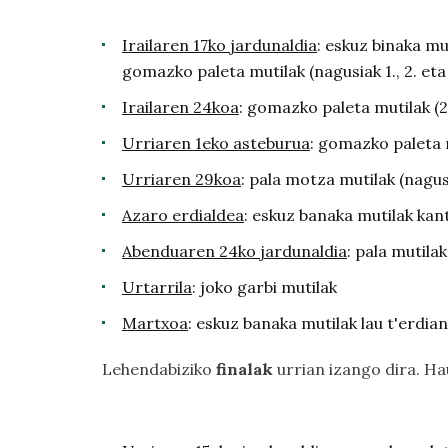
Irailaren 17ko jardunaldia
: eskuz binaka mut
gomazko paleta mutilak (nagusiak 1., 2. eta 3
Irailaren 24koa
: gomazko paleta mutilak (2
Urriaren 1eko asteburua
: gomazko paleta n
Urriaren 29koa
: pala motza mutilak (nagusia
Azaro erdialdea
: eskuz banaka mutilak ka
Abenduaren 24ko jardunaldia
: pala mutila
Urtarrila
: joko garbi mutilak
Martxoa
: eskuz banaka mutilak lau t'erdia
Lehendabiziko
finalak
urrian izango dira. H