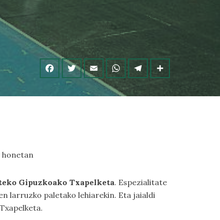
e honetan
rteko Gipuzkoako Txapelketa
. Espezialitate
n larruzko paletako lehiarekin. Eta jaialdi
 Txapelketa.