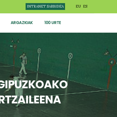
INTRANET SARBIDEA
EU
ES
ARGAZKIAK
100 URTE
 GIPUZKOAKO
RTZAILEENA