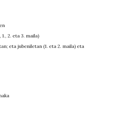
ren
1., 2. eta 3. maila)
an; eta jubeniletan (1. eta 2. maila) eta
anaka