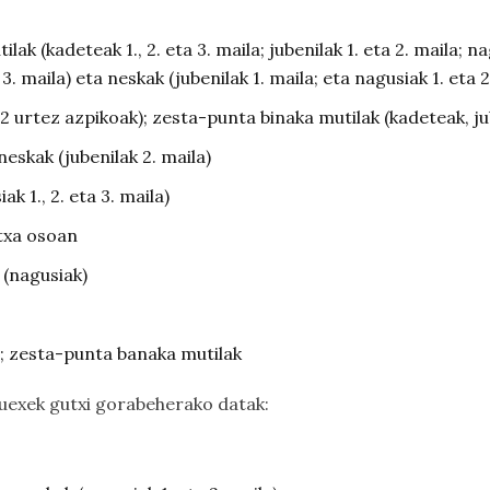
ilak (kadeteak 1., 2. eta 3. maila; jubenilak 1. eta 2. maila; n
. maila) eta neskak (jubenilak 1. maila; eta nagusiak 1. eta 2
2 urtez azpikoak); zesta-punta binaka mutilak (kadeteak, jub
eskak (jubenilak 2. maila)
k 1., 2. eta 3. maila)
ntxa osoan
k (nagusiak)
n; zesta-punta banaka mutilak
auexek gutxi gorabeherako datak: