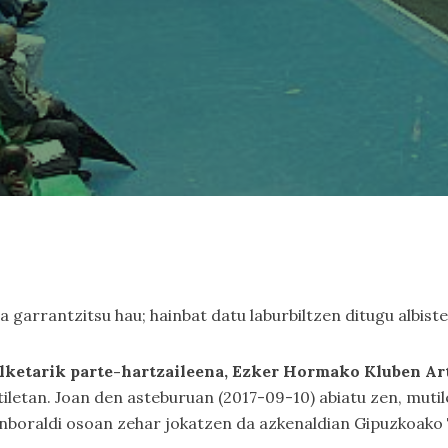
garrantzitsu hau; hainbat datu laburbiltzen ditugu albist
lketarik parte-hartzaileena, Ezker Hormako Kluben A
iletan. Joan den asteburuan (2017-09-10) abiatu zen, mutile
enboraldi osoan zehar jokatzen da azkenaldian Gipuzkoako