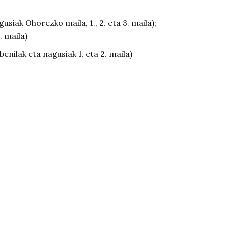
agusiak Ohorezko maila, 1., 2. eta 3. maila);
. maila)
enilak eta nagusiak 1. eta 2. maila)