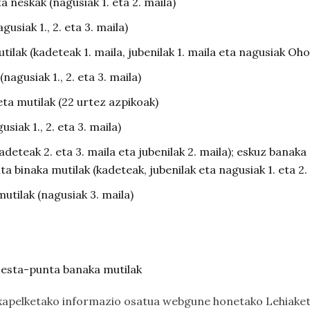
 neskak (nagusiak 1. eta 2. maila)
gusiak 1., 2. eta 3. maila)
tilak (kadeteak 1. maila, jubenilak 1. maila eta nagusiak Oho
nagusiak 1., 2. eta 3. maila)
ta mutilak (22 urtez azpikoak)
siak 1., 2. eta 3. maila)
kadeteak 2. eta 3. maila eta jubenilak 2. maila); eskuz bana
nta binaka mutilak (kadeteak, jubenilak eta nagusiak 1. eta 2.
mutilak (nagusiak 3. maila)
 zesta-punta banaka mutilak
xapelketako informazio osatua webgune honetako
Lehiake