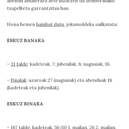
abendu amaierara arte luzatzen da denboraldiko
txapelketa garrantzitsu hau.
Hona hemen
hainbat datu
, jokamoldeka sailkatuta:
ESKUZ BANAKA
–
31 talde
: kadeteak, 7; jubenilak, 8; nagusiak, 16.
–
Finalak
: azaroak 27 (nagusiak) eta abenduak 18
(kadeteak eta jubenilak).
ESKUZ BINAKA
–
167 talde
: kadeteak, 56 (10 1. mailan, 26 2. mailan,