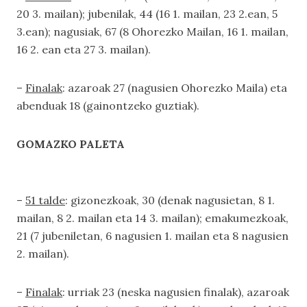
20 3. mailan); jubenilak, 44 (16 1. mailan, 23 2.ean, 5
3.ean); nagusiak, 67 (8 Ohorezko Mailan, 16 1. mailan,
16 2. ean eta 27 3. mailan).
–
Finalak
: azaroak 27 (nagusien Ohorezko Maila) eta
abenduak 18 (gainontzeko guztiak).
GOMAZKO PALETA
–
51 talde
: gizonezkoak, 30 (denak nagusietan, 8 1.
mailan, 8 2. mailan eta 14 3. mailan); emakumezkoak,
21 (7 jubeniletan, 6 nagusien 1. mailan eta 8 nagusien
2. mailan).
–
Finalak
: urriak 23 (neska nagusien finalak), azaroak