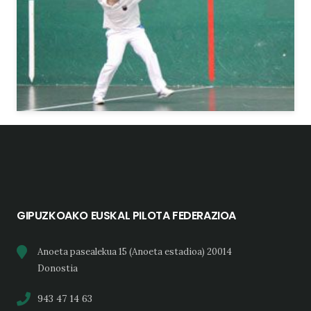
GIPUZKOAKO EUSKAL PILOTA FEDERAZIOA
Anoeta pasealekua 15 (Anoeta estadioa) 20014
Donostia
943 47 14 63