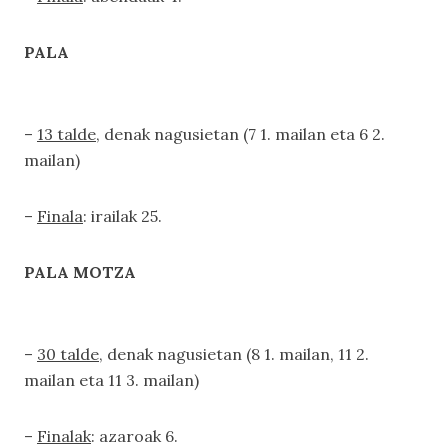
PALA
–
13 talde
, denak nagusietan (7 1. mailan eta 6 2.
mailan)
–
Finala
: irailak 25.
PALA MOTZA
–
30 talde
, denak nagusietan (8 1. mailan, 11 2.
mailan eta 11 3. mailan)
–
Finalak
: azaroak 6.