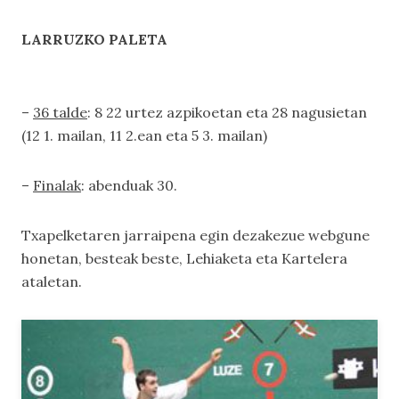
LARRUZKO PALETA
–
36 talde
: 8 22 urtez azpikoetan eta 28 nagusietan
(12 1. mailan, 11 2.ean eta 5 3. mailan)
–
Finalak
: abenduak 30.
Txapelketaren jarraipena egin dezakezue webgune
honetan, besteak beste,
Lehiaketa
eta
Kartelera
ataletan.