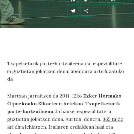
Txapelketarik parte-hartzaileena da, espezialitate
ia guztietan jokatzen dena; abendura arte luzatuko
da
Martxan jarraitzen du 2011-12ko
Ezker Hormako
Gipuzkoako Elkarteen Artekoa
.
Txapelketarik
parte-hartzaileena
da hauxe, espezialitate ia
guztietan jokatzen dena. Aurten, denera,
365 talde
ari dira lehiatzen. Irailaren erdialdean hasi eta