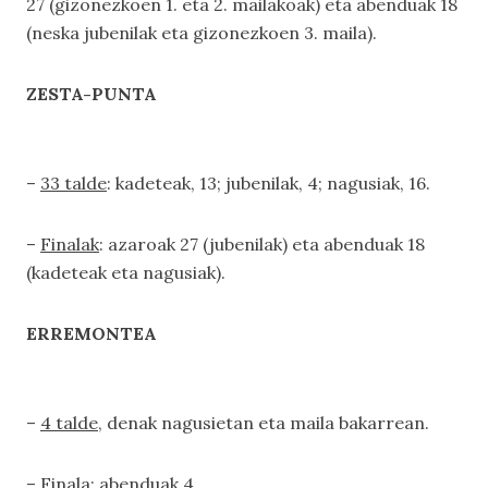
27 (gizonezkoen 1. eta 2. mailakoak) eta abenduak 18
(neska jubenilak eta gizonezkoen 3. maila).
ZESTA-PUNTA
–
33 talde
: kadeteak, 13; jubenilak, 4; nagusiak, 16.
–
Finalak
: azaroak 27 (jubenilak) eta abenduak 18
(kadeteak eta nagusiak).
ERREMONTEA
–
4 talde
, denak nagusietan eta maila bakarrean.
–
Finala
: abenduak 4.