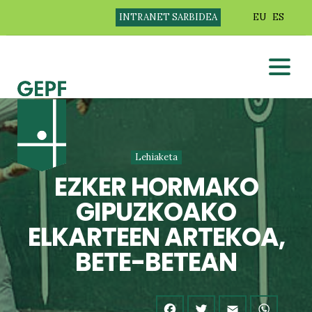
INTRANET SARBIDEA
EU
ES
Lehiaketa
EZKER HORMAKO
GIPUZKOAKO
ELKARTEEN ARTEKOA,
BETE-BETEAN