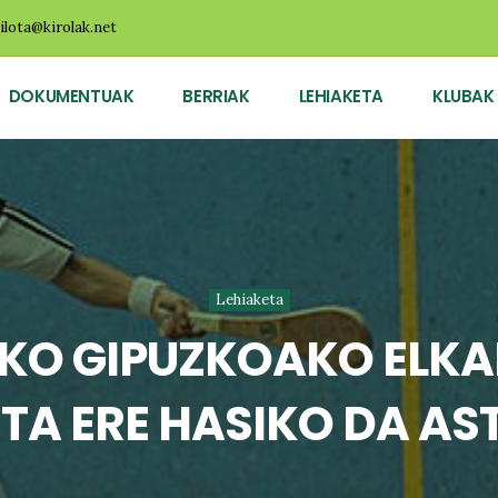
ilota@kirolak.net
DOKUMENTUAK
BERRIAK
LEHIAKETA
KLUBAK
Lehiaketa
KO GIPUZKOAKO ELKA
TA ERE HASIKO DA A