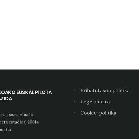
Pribatutasun politika
KOAKO EUSKAL PILOTA
AZIOA
Lege oharra
Cookie-politika
eta pasealekua 15
oeta estadioa) 20014
ostia