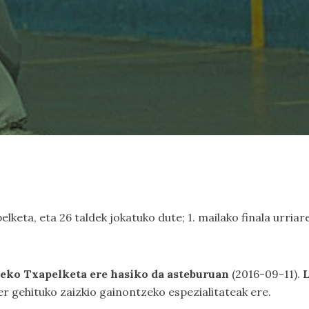
lketa, eta 26 taldek jokatuko dute; 1. mailako finala urriar
ko Txapelketa ere hasiko da asteburuan
(2016-09-11).
L
ter gehituko zaizkio gainontzeko espezialitateak ere.