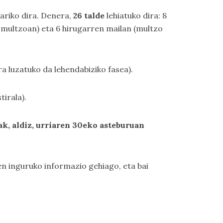
ariko dira. Denera,
26 talde
lehiatuko dira: 8
B multzoan) eta 6 hirugarren mailan (multzo
ura luzatuko da lehendabiziko fasea).
tirala).
lak, aldiz, urriaren 30eko asteburuan
en inguruko informazio gehiago, eta bai