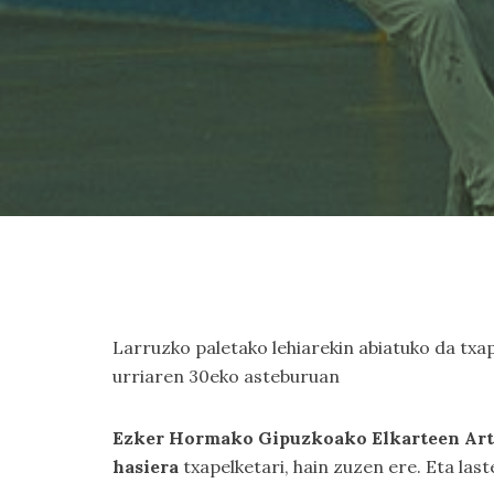
Larruzko paletako lehiarekin abiatuko da txape
urriaren 30eko asteburuan
Ezker Hormako Gipuzkoako Elkarteen Arte
hasiera
txapelketari, hain zuzen ere. Eta las