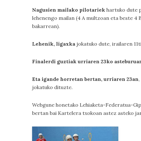
Nagusien mailako pilotariek
hartuko dute p
lehenengo mailan (4 A multzoan eta beste 4 B
bakarrean).
Lehenik, ligaxka
jokatuko dute, irailaren 11
Finalerdi guztiak urriaren 23ko asteburua
Eta igande horretan bertan, urriaren 23an
,
jokatuko dituzte.
Webgune honetako
Lehiaketa-Federatua-Gi
bertan bai
Kartelera
txokoan astez asteko ja