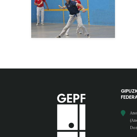
GIPUZ
FEDER
Ano
(An
Don