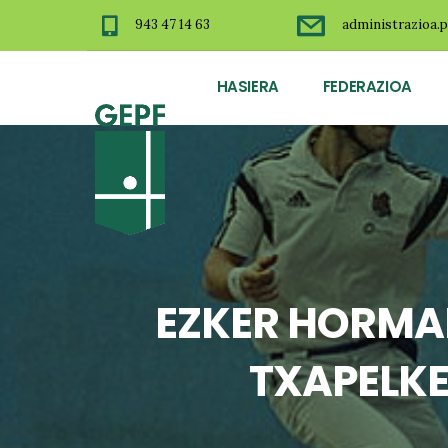
943 47 14 63
administrazioa.p
HASIERA
FEDERAZIOA
EZKER HORMA
TXAPELKE