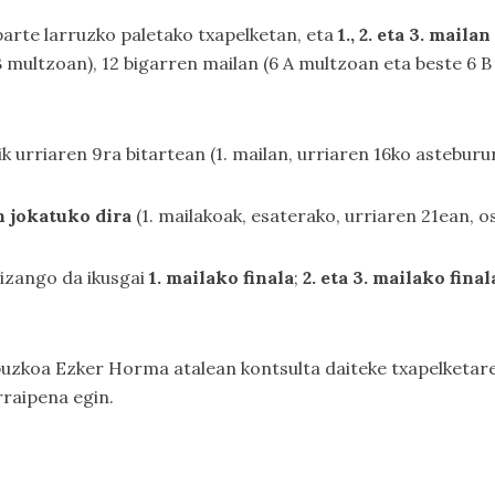
arte larruzko paletako txapelketan, eta
1., 2. eta 3. mailan
 multzoan), 12 bigarren mailan (6 A multzoan eta beste 6 
tik urriaren 9ra bitartean (1. mailan, urriaren 16ko astebur
n jokatuko dira
(1. mailakoak, esaterako, urriaren 21ean, os
 izango da ikusgai
1. mailako finala
;
2. eta 3. mailako fina
puzkoa Ezker Horma
atalean kontsulta daiteke txapelketar
rraipena egin.