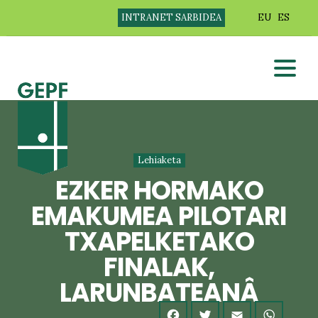
INTRANET SARBIDEA
EU
ES
Lehiaketa
EZKER HORMAKO
EMAKUMEA PILOTARI
TXAPELKETAKO
FINALAK,
LARUNBATEANÂ