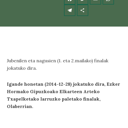
Jubenilen eta nagusien (1. eta 2.mailako) finalak
jokatuko dira.
Igande honetan (2014-
1
2-2
8
) jokatuko dira, Ezker
Hormako Gipuzkoako Elkarteen Arteko
Txapelketako larruzko paletako finalak,
Olaberrian.