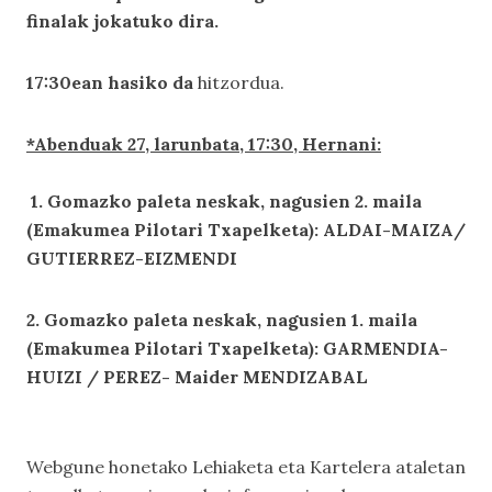
finalak jokatuko dira.
17:30ean hasiko da
hitzordua.
*Abenduak 2
7
, larunbata, 17:30,
Hernani:
1. Gomazko paleta neskak, nagusien
2
. maila
(Emakumea Pilotari Txapelketa):
ALDAI-MAIZA/
GUTIERREZ-EIZMENDI
2
. Gomazko paleta neskak, nagusien
1
. maila
(Emakumea Pilotari Txapelketa):
GARMENDIA-
HUIZI / PEREZ- Maider MENDIZABAL
Webgune honetako
Lehiaketa eta Kartelera
ataletan