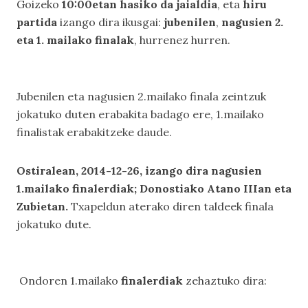
Goizeko
10:00etan hasiko da jaialdia
, eta
hiru
partida
izango dira ikusgai:
jubenilen
,
nagusien 2.
eta 1. mailako finalak
, hurrenez hurren.
Jubenilen eta nagusien 2.mailako finala zeintzuk
jokatuko duten erabakita badago ere, 1.mailako
finalistak erabakitzeke daude.
Ostiralean, 201
4
-12-2
6
, izango dira nagusien
1.mailako finalerdiak; Donostiako Atano IIIan eta
Zubietan.
Txapeldun aterako diren taldeek finala
jokatuko dute.
Ondoren 1.mailako
finalerdiak
zehaztuko dira: