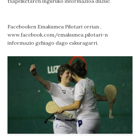
txapelketaren inguruko informazioa duzue.
Facebooken Emakumea Pilotari orrian ,
www.facebook.com/emakumea.pilotari-n
informazio gehiago dago eskuragarri.