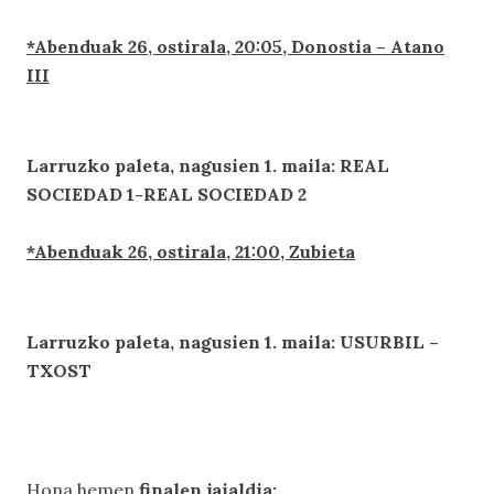
*Abenduak 2
6
, ostirala, 20:0
5
, Donostia – Atano
III
Larruzko paleta, nagusien 1. maila: REAL
SOCIEDAD 1-
REAL SOCIEDAD 2
*Abenduak 2
6
, ostirala, 21:00, Zubieta
Larruzko paleta, nagusien 1. maila: USURBIL –
TXOST
Hona hemen
finalen jaialdia: