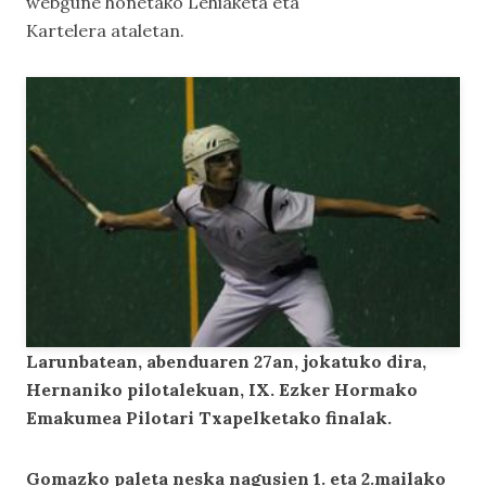
webgune honetako
Lehiaketa eta
Kartelera
ataletan.
Larunbatean, abenduaren 2
7
an, jokatuko dira,
Hernaniko
pilotalekuan, I
X
. Ezker Hormako
Emakumea Pilotari Txapelketako finalak.
Gomazko paleta neska nagusien 1. eta 2.mailako