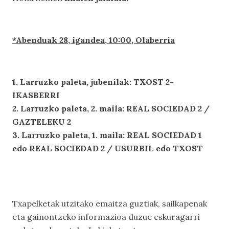
*Abenduak 2
8
, igandea, 1
0
:
0
0,
Olaberria
1. Larruzko paleta,
jubenilak
:
TXOST 2-
IKASBERRI
2. Larruzko paleta, 2. maila:
REAL SOCIEDAD 2 /
GAZTELEKU 2
3. Larruzko paleta, 1. maila: REAL SOCIEDAD 1
edo
REAL SOCIEDAD 2
/ USURBIL edo
TXOST
Txapelketak utzitako emaitza guztiak, sailkapenak
eta gainontzeko informazioa duzue eskuragarri