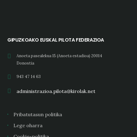
GIPUZKOAKO EUSKAL PILOTA FEDERAZIOA
Anoeta pasealekua 15 (Anoeta estadioa) 20014
Donostia
943 47 14 63
administrazioa.pilota@kirolak.net
Pribatutasun politika
Lege oharra
Cookie-politika