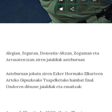
Alegian, Seguran, Donostia-Altzan, Zegaman eta
Arrasaten izan ziren jaialdiak asteburuan
Asteburuan jokatu ziren Ezker Hormako Elkarteen
Arteko Gipuzkoako Txapelketako hainbat final.
Ondoren dituzue jaialdiak eta emaitzak: