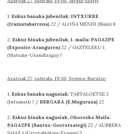
Azaroak 27, ostirala, 19:00, Alegia-Elorri
1.
Eskuz banaka jubenilak: INTXURRE
(Irazustabarrena)
22 / ALOÑA MENDI (Biain) 8
2.
Eskuz binaka jubenilak, 1. maila: PAGAZPE
(Exposito-Aranguren)
22 / GAZTELEKU 1
(Matxain-Usandizaga) 7
Azaroak 27, ostirala, 19:30, Segura-Baratze
:
1.
Eskuz banaka nagusiak:
TARTALOETXE 2
(Intxausti) 7 /
BERGARA (E.Muguruza)
22
2.
Eskuz binaka nagusiak, Ohorezko Maila:
PAGAZPE (Santxo-Gorrotxategi)
22 / AURRERA
SAIAZ 1 (Urretabizkaia-Erasun) 5