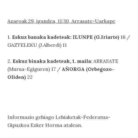
Azaroak 29, igandea, 11:30, Arrasate-Uarkape
1.
Eskuz banaka kadeteak: ILUNPE (G.Iriarte)
18 /
GAZTELEKU (J.Alberdi) 11
2.
Eskuz binaka kadeteak, 1. maila:
ARRASATE
(Murua-Egiguren) 17 /
AÑORGA (Orbegozo-
Oliden)
22
Informazio gehiago
Lehiaketak-Federatua-
Gipuzkoa Ezker Horma
atalean.