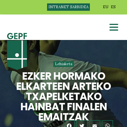
INTRANET SARBIDEA
EU
ES
Lehiaketa
EZKER HORMAKO
ELKARTEEN ARTEKO
TXAPELKETAKO
HAINBAT FINALEN
EMAITZAK