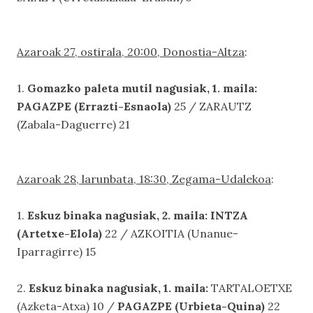
Azaroak 27, ostirala, 20:00, Donostia-Altza
:
1.
Gomazko paleta mutil nagusiak, 1. maila:
PAGAZPE (Errazti-Esnaola)
25 / ZARAUTZ
(Zabala-Daguerre) 21
Azaroak 28, larunbata, 18:30, Zegama-Udalekoa
:
1.
Eskuz binaka nagusiak, 2. maila: INTZA
(Artetxe-Elola)
22 / AZKOITIA (Unanue-
Iparragirre) 15
2.
Eskuz binaka nagusiak, 1. maila:
TARTALOETXE
(Azketa-Atxa) 10 /
PAGAZPE (Urbieta-Quina)
22