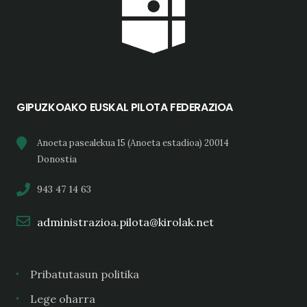
GIPUZKOAKO EUSKAL PILOTA FEDERAZIOA
Anoeta pasealekua 15 (Anoeta estadioa) 20014
Donostia
943 47 14 63
administrazioa.pilota@kirolak.net
Pribatutasun politika
Lege oharra