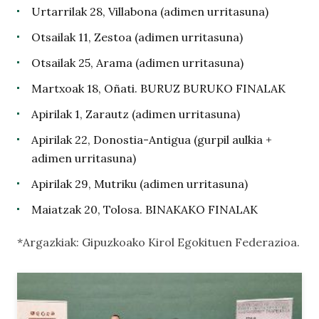
Urtarrilak 28, Villabona (adimen urritasuna)
Otsailak 11, Zestoa (adimen urritasuna)
Otsailak 25, Arama (adimen urritasuna)
Martxoak 18, Oñati. BURUZ BURUKO FINALAK
Apirilak 1, Zarautz (adimen urritasuna)
Apirilak 22, Donostia-Antigua (gurpil aulkia +
adimen urritasuna)
Apirilak 29, Mutriku (adimen urritasuna)
Maiatzak 20, Tolosa. BINAKAKO FINALAK
*Argazkiak: Gipuzkoako Kirol Egokituen Federazioa.