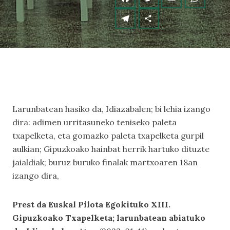
Larunbatean hasiko da, Idiazabalen; bi lehia izango
dira: adimen urritasuneko teniseko paleta
txapelketa, eta gomazko paleta txapelketa gurpil
aulkian; Gipuzkoako hainbat herrik hartuko dituzte
jaialdiak; buruz buruko finalak martxoaren 18an
izango dira,
Prest da Euskal Pilota Egokituko XIII.
Gipuzkoako Txapelketa; larunbatean abiatuko