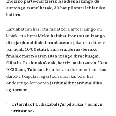
Inoizko parte-hartzerik handiena izango du
aurtengo txapelketak, 30 bat pilotari lehiatuko
baitira
.
Larunbatean hasi eta maiatzera arte iraungo du
lehiak, eta
lurraldeko hainbat frontoitan izango
dira jardunaldiak
;
larunbatetan
jokatuko dituzte
partidak,
10:00etatik aurrera
.
Buruz-buruko
finalak martxoaren 18an izango dira ikusgai,
Oñatin
. Eta
binakakoak, berriz, maiatzaren 20an,
10:30ean, Tolosan
. Erantsitako dokumentuan ikus
daiteke txapela iragartzen duen kartela. Eta
ondorengo lerroetan
jardunaldiz jardunaldiko
egitaraua
:
Urtarrilak 14, Idiazabal (gurpil aulkia + adimen
urritasuna)