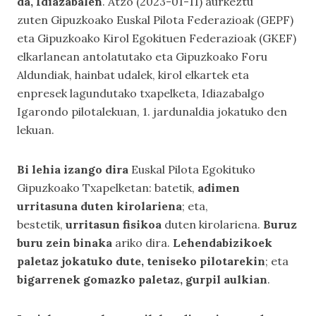
da, Idiazabalen
. Atzo (2023-01-11) aurkeztu
zuten Gipuzkoako Euskal Pilota Federazioak (GEPF)
eta Gipuzkoako Kirol Egokituen Federazioak (GKEF)
elkarlanean antolatutako eta Gipuzkoako Foru
Aldundiak, hainbat udalek, kirol elkartek eta
enpresek lagundutako txapelketa, Idiazabalgo
Igarondo pilotalekuan, 1. jardunaldia jokatuko den
lekuan.
Bi lehia izango dira
Euskal Pilota Egokituko
Gipuzkoako Txapelketan: batetik,
adimen
urritasuna duten kirolariena
; eta,
bestetik,
urritasun fisikoa
duten kirolariena.
Buruz
buru zein binaka
ariko dira.
Lehendabizikoek
paletaz jokatuko dute, teniseko pilotarekin
; eta
bigarrenek gomazko paletaz, gurpil aulkian
.