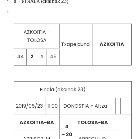
a - FINALA (ekainak 23)
AZKOITIA -
TOLOSA
Txapelduna:
AZKOITIA
44
2
1
45
Finala (ekainak 23)
2019/06/23
11:00
DONOSTIA – Altza
AZKOITIA-BA
TOLOSA-BA
4
- 20
AZPIROZ, M.
ARREGUI, O.