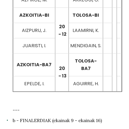
AZKOITIA-BI
TOLOSA-BI
20
AIZPURU, J.
LAAMIRNI, K.
- 12
JUARISTI, I.
MENDIGAIN, S.
TOLOSA-
AZKOITIA-BA7
20
BA7
- 13
EPELDE, I.
AGUIRRE, H.
---
b - FINALERDIAK (ekainak 9 - ekainak 16)