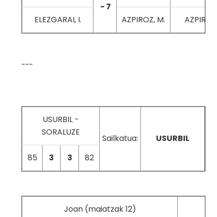
- 7
ELEZGARAI, I.
AZPIROZ, M.
AZPIROZ,
---
USURBIL -
SORALUZE
Sailkatua:
USURBIL
85
3
3
82
Joan (maiatzak 12)