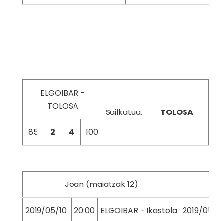
---
ELGOIBAR -
TOLOSA
Sailkatua:
TOLOSA
85
2
4
100
Joan (maiatzak 12)
2019/05/10
20:00
ELGOIBAR - Ikastola
2019/05/