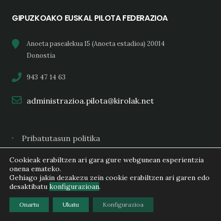
GIPUZKOAKO EUSKAL PILOTA FEDERAZIOA
Anoeta pasealekua 15 (Anoeta estadioa) 20014
Donostia
943 47 14 63
administrazioa.pilota@kirolak.net
Pribatutasun politika
Lege oharra
Cookieak erabiltzen ari gara gure webgunean esperientzia
onena emateko.
Cookie-politika
Gehiago jakin dezakezu zein cookie erabiltzen ari garen edo
desaktibatu
konfigurazioan
.
Onartu
Ukatu
Konfigurazioa
Copyright (c) 2025 Gipuzkoako Euskal Pilota Federazioa -