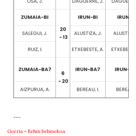
OSA, J.
DAGUERRE, J.
DAGUERRE,
ZUMAIA-BI
IRUN-BI
IRUN-B
20
SALEGUI, J.
ALUSTIZA, J.
ALUSTIZA,
- 13
RUIZ, I.
ETXEBESTE, A.
ETXEBESTE,
ZUMAIA-BA7
IRUN-BA7
IRUN-B
6
- 20
AIZPURUA, A.
BEREAU, I.
BEREAU, 
---
Gorria = Behin behinekoa.