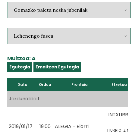
Multzoa: A
Egutegia
Emaitzen Egutegia
Data
Ordua
Frontoia
Etxekoa
Jardunaldia 1
INTXURRE
2
2019/01/17
19:00
ALEGIA - Elorri
ITURRIOTZ, M.