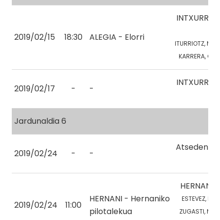
INTXURRE
2
2019/02/15
18:30
ALEGIA - Elorri
ITURRIOTZ, M.
KARRERA, O.
INTXURRE
2019/02/17
-
-
1
Jardunaldia 6
Atsedena
2019/02/24
-
-
HERNANI
HERNANI - Hernaniko
ESTEVEZ, N.
2019/02/24
11:00
pilotalekua
ZUGASTI, M.