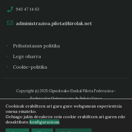
943 47 14 63
administrazioa.pilota@kirolak.net
Pribatutasun politika
Lege oharra
Cookie-politika
Copyright (c) 2025 Gipuzkoako Euskal Pilota Federazioa -
Federación Guipuzcoana de Pelota Vasca
Cookieak erabiltzen ari gara gure webgunean esperientzia
onena emateko.
Gehiago jakin dezakezu zein cookie erabiltzen ari garen edo
desaktibatu
konfigurazioan
.