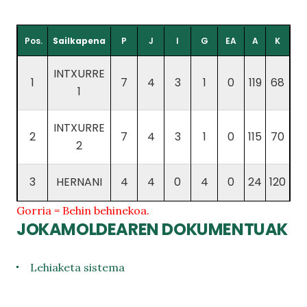
Pos.
Sailkapena
P
J
I
G
EA
A
K
INTXURRE
1
7
4
3
1
0
119
68
1
INTXURRE
2
7
4
3
1
0
115
70
2
3
HERNANI
4
4
0
4
0
24
120
Gorria = Behin behinekoa.
JOKAMOLDEAREN DOKUMENTUAK
Lehiaketa sistema