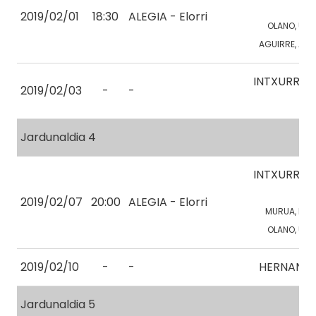
1
2019/02/01
18:30
ALEGIA - Elorri
OLANO, U.
AGUIRRE, A.
INTXURRE
2019/02/03
-
-
2
Jardunaldia 4
INTXURRE
1
2019/02/07
20:00
ALEGIA - Elorri
MURUA, N.
OLANO, U.
2019/02/10
-
-
HERNANI
Jardunaldia 5