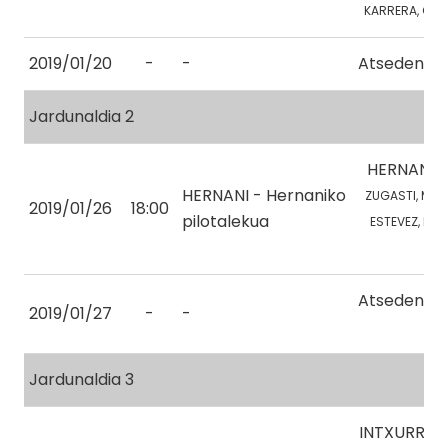
KARRERA, O.
2019/01/20
-
-
Atsedena
Jardunaldia 2
HERNANI
HERNANI - Hernaniko
ZUGASTI, M.
2019/01/26
18:00
pilotalekua
ESTEVEZ, N.
Atsedena
2019/01/27
-
-
Jardunaldia 3
INTXURRE