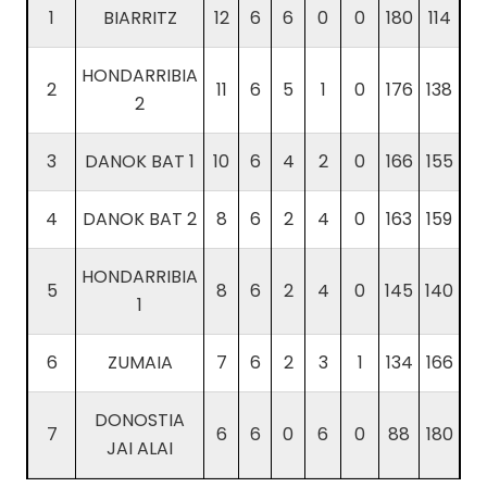
1
BIARRITZ
12
6
6
0
0
180
114
HONDARRIBIA
2
11
6
5
1
0
176
138
2
3
DANOK BAT 1
10
6
4
2
0
166
155
4
DANOK BAT 2
8
6
2
4
0
163
159
HONDARRIBIA
5
8
6
2
4
0
145
140
1
6
ZUMAIA
7
6
2
3
1
134
166
DONOSTIA
7
6
6
0
6
0
88
180
JAI ALAI