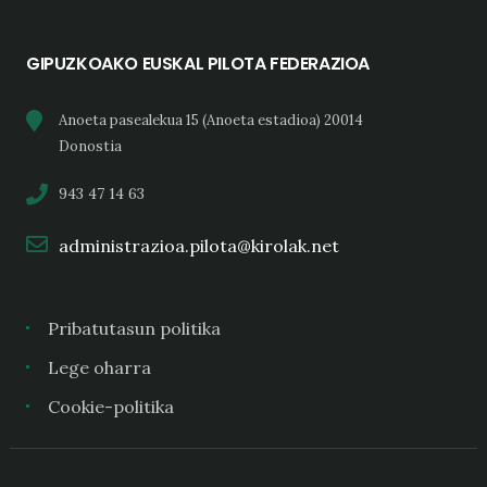
GIPUZKOAKO EUSKAL PILOTA FEDERAZIOA
Anoeta pasealekua 15 (Anoeta estadioa) 20014
Donostia
943 47 14 63
administrazioa.pilota@kirolak.net
Pribatutasun politika
Lege oharra
Cookie-politika