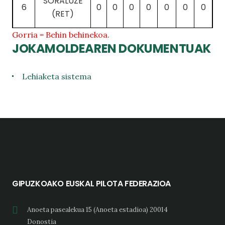
SORALUZE
6
0
0
0
0
0
0
0
(RET)
Gorria = Behin behinekoa.
JOKAMOLDEAREN DOKUMENTUAK
Lehiaketa sistema
GIPUZKOAKO EUSKAL PILOTA FEDERAZIOA
Anoeta pasealekua 15 (Anoeta estadioa) 20014
Donostia