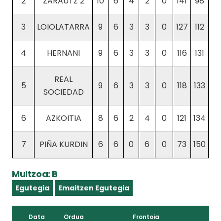
2
ZARAUTZ 2
10
6
4
2
0
141
98
3
LOIOLATARRA
9
6
3
3
0
127
112
4
HERNANI
9
6
3
3
0
116
131
REAL
5
9
6
3
3
0
118
133
SOCIEDAD
6
AZKOITIA
8
6
2
4
0
121
134
7
PIÑA KURDIN
6
6
0
6
0
73
150
Multzoa: B
Egutegia
Emaitzen Egutegia
Data
Ordua
Frontoia