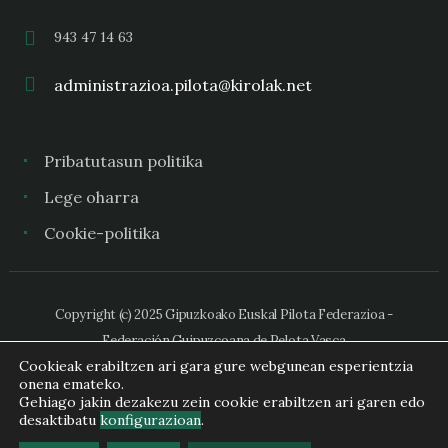
943 47 14 63
administrazioa.pilota@kirolak.net
Pribatutasun politika
Lege oharra
Cookie-politika
Copyright (c) 2025 Gipuzkoako Euskal Pilota Federazioa -
Federación Guipuzcoana de Pelota Vasca
Cookieak erabiltzen ari gara gure webgunean esperientzia
onena emateko.
Gehiago jakin dezakezu zein cookie erabiltzen ari garen edo
desaktibatu
konfigurazioan
.