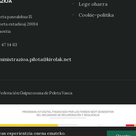
AZIOA
Lege oharra
Cookie-politika
eta pasealekua 15
oeta estadioa) 20014
ostia
 47 14 63
inistrazioa.pilota@kirolak.net
 Federación Guipuzcoana de Pelota Vasca
ean esperientzia onena emateko.