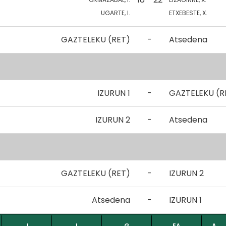
UGARTE, I.
ETXEBESTE, X.
GAZTELEKU (RET)
-
Atsedena
IZURUN 1
-
GAZTELEKU (R
IZURUN 2
-
Atsedena
GAZTELEKU (RET)
-
IZURUN 2
Atsedena
-
IZURUN 1
J
I
G
EA
A