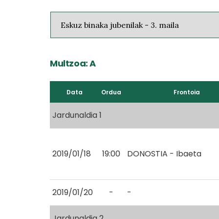
Multzoa: A
Data
Ordua
Frontoia
Jardunaldia 1
2019/01/18
19:00
DONOSTIA - Ibaeta
2019/01/20
-
-
Jardunaldia 2