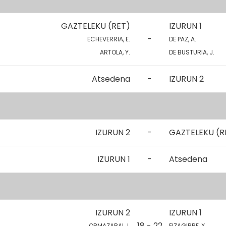
GAZTELEKU (RET)
IZURUN 1
-
ECHEVERRIA, E.
DE PAZ, A.
ARTOLA, Y.
DE BUSTURIA, J.
Atsedena
-
IZURUN 2
IZURUN 2
-
GAZTELEKU (R
IZURUN 1
-
Atsedena
IZURUN 2
IZURUN 1
18 - 22
ORMAZABAL, I.
EIZAGIRRE, X.