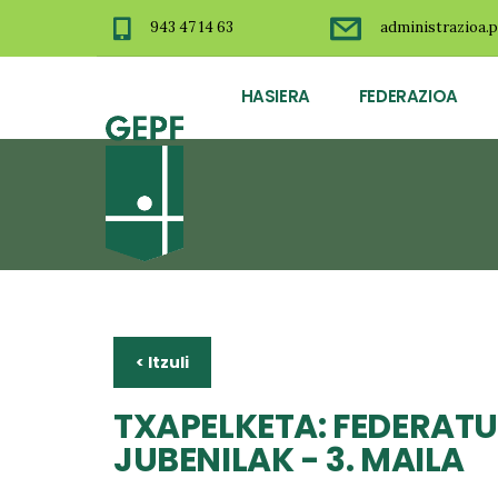
943 47 14 63
administrazioa.p
HASIERA
FEDERAZIOA
< Itzuli
TXAPELKETA: FEDERATU
JUBENILAK - 3. MAILA