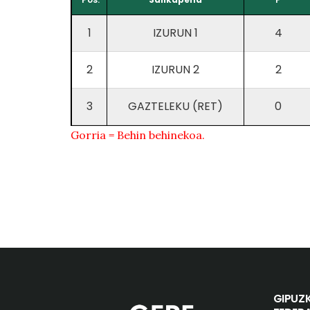
1
IZURUN 1
4
2
IZURUN 2
2
3
GAZTELEKU (RET)
0
Gorria = Behin behinekoa.
GIPUZ