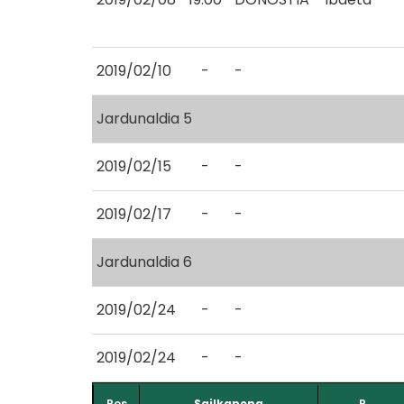
2019/02/10
-
-
Jardunaldia 5
2019/02/15
-
-
2019/02/17
-
-
Jardunaldia 6
2019/02/24
-
-
2019/02/24
-
-
Pos.
Sailkapena
P