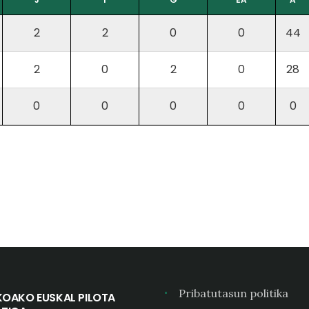
2
2
0
0
44
2
0
2
0
28
0
0
0
0
0
Pribatutasun politika
KOAKO EUSKAL PILOTA