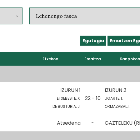
Egutegia
Emaitzen Eg
Etxekoa
Emaitza
Kanpoko
IZURUN 1
IZURUN 2
22 - 10
ETXEBESTE, X.
UGARTE, I.
DE BUSTURIA, J.
ORMAZABAL, I.
Atsedena
-
GAZTELEKU (R