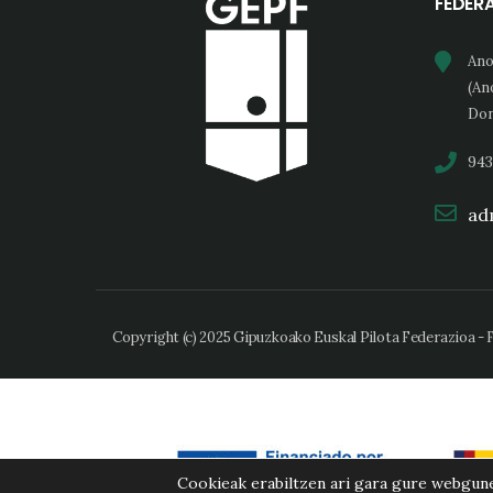
FEDER
Ano
(An
Don
943
adm
Copyright (c) 2025 Gipuzkoako Euskal Pilota Federazioa -
Cookieak erabiltzen ari gara gure webgun