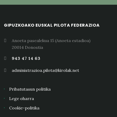
GIPUZKOAKO EUSKAL PILOTA FEDERAZIOA
Anoeta pasealekua 15 (Anoeta estadioa)
20014 Donostia
943 47 14 63
administrazioa.pilota@kirolak.net
Pribatutasun politika
Lege oharra
Cookie-politika