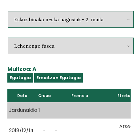
Multzoa: A
Egutegia
Emaitzen Egutegia
Data
Ordua
Frontoia
Etxekoa
Jardunaldia 1
Atsede
2018/12/14
-
-