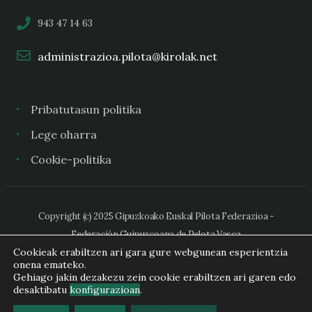
943 47 14 63
administrazioa.pilota@kirolak.net
Pribatutasun politika
Lege oharra
Cookie-politika
Copyright (c) 2025 Gipuzkoako Euskal Pilota Federazioa -
Federación Guipuzcoana de Pelota Vasca
Cookieak erabiltzen ari gara gure webgunean esperientzia
onena emateko.
Gehiago jakin dezakezu zein cookie erabiltzen ari garen edo
desaktibatu
konfigurazioan
.