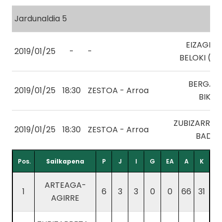
Jardunaldia 5
EIZAGIRR
2019/01/25
-
-
BELOKI (RE
BERGAR
2019/01/25
18:30
ZESTOA - Arroa
BIKAR
ZUBIZARRET
2019/01/25
18:30
ZESTOA - Arroa
BADIO
Pos.
Sailkapena
P
J
I
G
EA
A
K
ARTEAGA-
1
6
3
3
0
0
66
31
AGIRRE