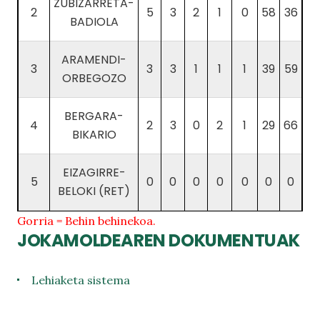
ZUBIZARRETA-
2
5
3
2
1
0
58
36
BADIOLA
ARAMENDI-
3
3
3
1
1
1
39
59
ORBEGOZO
BERGARA-
4
2
3
0
2
1
29
66
BIKARIO
EIZAGIRRE-
5
0
0
0
0
0
0
0
BELOKI (RET)
Gorria = Behin behinekoa.
JOKAMOLDEAREN DOKUMENTUAK
Lehiaketa sistema