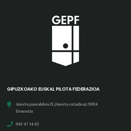
GIPUZKOAKO EUSKAL PILOTA FEDERAZIOA
Anoeta pasealekua 15 (Anoeta estadioa) 20014
Donostia
943 47 14 63