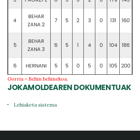
BEHAR
4
7
5
2
3
0
131
160
ZANA 2
BEHAR
5
6
5
1
4
0
104
186
ZANA 3
6
HERNANI
5
5
0
5
0
105
200
Gorria = Behin behinekoa.
JOKAMOLDEAREN DOKUMENTUAK
Lehiaketa sistema